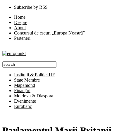
Subscribe by RSS
Home
Despre
About
Concursul de eseuri „Europa Noastră”
Parteneri
Instituții & Politici UE
State Membre
Mapamond
Finanțări
Moldova & Diaspora
Evenimente
Eurobanc
Parlamentul Marii Britanii