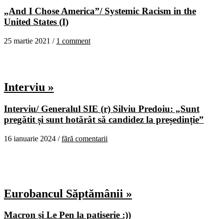
„And I Chose America”/ Systemic Racism in the
United States (I)
25 martie 2021 /
1 comment
Interviu »
Interviu/ Generalul SIE (r) Silviu Predoiu: „Sunt
pregătit și sunt hotărât să candidez la președinție”
16 ianuarie 2024 /
fără comentarii
Eurobancul Săptămânii »
Macron şi Le Pen la patiserie :))