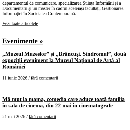
departamentul de comunicare, specializarea Știința Informării și a
Documentării și un master în cadrul aceleiași facultăți, Gestionarea
Informației în Societatea Contemporană.
Vezi toate articolele
Evenimente »
„Muzeul Muzeelor” și „Brâncuși. Sindromul”, două
expoziții-eveniment la Muzeul Național de Artă al
României
11 iunie 2026 /
fără comentarii
Mă mut la mama, comedia care aduce toată familia
în sala de cinema, din 22 mai în cinematografe
21 mai 2026 /
fără comentarii