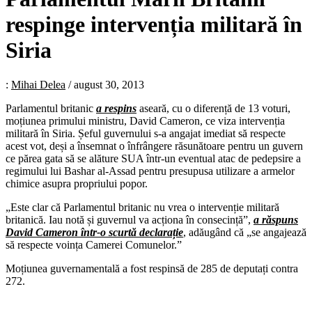
respinge intervenția militară în
Siria
:
Mihai Delea
/
august 30, 2013
Parlamentul britanic
a respins
aseară, cu o diferență de 13 voturi,
moțiunea primului ministru, David Cameron, ce viza intervenția
militară în Siria. Șeful guvernului s-a angajat imediat să respecte
acest vot, deși a însemnat o înfrângere răsunătoare pentru un guvern
ce părea gata să se alăture SUA într-un eventual atac de pedepsire a
regimului lui Bashar al-Assad pentru presupusa utilizare a armelor
chimice asupra propriului popor.
„Este clar că Parlamentul britanic nu vrea o intervenție militară
britanică. Iau notă și guvernul va acționa în consecință”,
a răspuns
David Cameron într-o scurtă declarație
, adăugând că „se angajează
să respecte voința Camerei Comunelor.”
Moțiunea guvernamentală a fost respinsă de 285 de deputați contra
272.