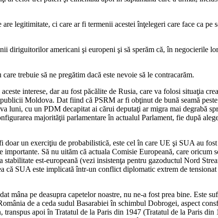
re legitimitate, ci care ar fi termenii acestei înţelegeri care face ca pe 
iunii diriguitorilor americani şi europeni şi să sperăm că, în negocierile 
 care trebuie să ne pregătim dacă este nevoie să le contracarăm.
ceste interese, dar au fost păcălite de Rusia, care va folosi situaţia cr
Republicii Moldova. Dat fiind că PSRM ar fi obţinut de bună seamă peste 
câteva luni, cu un PDM decapitat ai cărui deputaţi ar migra mai degrabă
configurarea majorităţii parlamentare în actualul Parlament, fie după alege
 fi doar un exerciţiu de probabilistică, este cel în care UE şi SUA au fos
are importante. Să nu uităm că actuala Comisie Europeană, care oricum 
 stabilitate est-europeană (vezi insistenţa pentru gazoductul Nord Stream
că SUA este implicată într-un conflict diplomatic extrem de tensionat cu
au dat mâna pe deasupra capetelor noastre, nu ne-a fost prea bine. Este 
 România de a ceda sudul Basarabiei în schimbul Dobrogei, aspect consfi
, transpus apoi în Tratatul de la Paris din 1947 (Tratatul de la Paris di