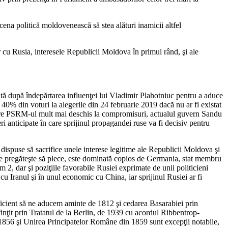
scena politică moldovenească să stea alături inamicii altfel
lor cu Rusia, interesele Republicii Moldova în primul rând, şi ale
eată după îndepărtarea influenţei lui Vladimir Plahotniuc pentru a aduce
40% din voturi la alegerile din 24 februarie 2019 dacă nu ar fi existat
 spre PSRM-ul mult mai deschis la compromisuri, actualul guvern Sandu
ri anticipate în care sprijinul propagandei ruse va fi decisiv pentru
t dispuse să sacrifice unele interese legitime ale Republicii Moldova şi
se pregăteşte să plece, este dominată copios de Germania, stat membru
 2, dar şi poziţiile favorabile Rusiei exprimate de unii politicieni
 Iranul şi în unul economic cu China, iar sprijinul Rusiei ar fi
suficient să ne aducem aminte de 1812 şi cedarea Basarabiei prin
nţit prin Tratatul de la Berlin, de 1939 cu acordul Ribbentrop-
n 1856 şi Unirea Principatelor Române din 1859 sunt excepţii notabile,