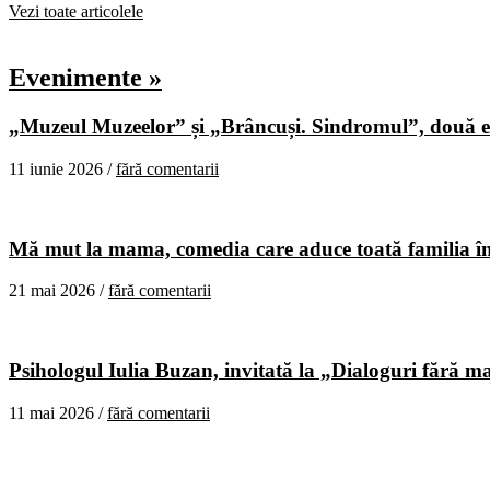
Vezi toate articolele
Evenimente »
„Muzeul Muzeelor” și „Brâncuși. Sindromul”, două ex
11 iunie 2026 /
fără comentarii
Mă mut la mama, comedia care aduce toată familia în
21 mai 2026 /
fără comentarii
Psihologul Iulia Buzan, invitată la „Dialoguri fără m
11 mai 2026 /
fără comentarii