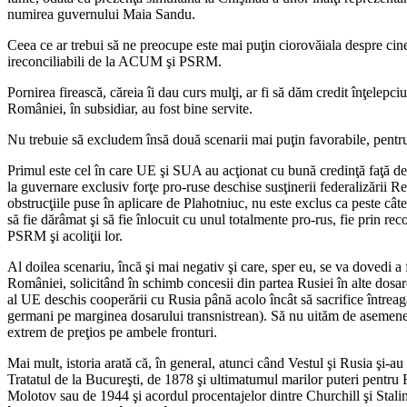
numirea guvernului Maia Sandu.
Ceea ce ar trebui să ne preocupe este mai puţin ciorovăiala despre cine a
ireconciliabili de la ACUM şi PSRM.
Pornirea firească, căreia îi dau curs mulţi, ar fi să dăm credit înţelepc
României, în subsidiar, au fost bine servite.
Nu trebuie să excludem însă două scenarii mai puţin favorabile, pentru
Primul este cel în care UE şi SUA au acţionat cu bună credinţă faţă de a
la guvernare exclusiv forţe pro-ruse deschise susţinerii federalizării 
obstrucţiile puse în aplicare de Plahotniuc, nu este exclus ca peste 
să fie dărâmat şi să fie înlocuit cu unul totalmente pro-rus, fie prin re
PSRM şi acoliţii lor.
Al doilea scenariu, încă şi mai negativ şi care, sper eu, se va dovedi a
României, solicitând în schimb concesii din partea Rusiei în alte dos
al UE deschis cooperării cu Rusia până acolo încât să sacrifice întreaga
germani pe marginea dosarului transnistrean). Să nu uităm de asemenea 
extrem de preţios pe ambele fronturi.
Mai mult, istoria arată că, în general, atunci când Vestul şi Rusia şi-
Tratatul de la Bucureşti, de 1878 şi ultimatumul marilor puteri pentru
Molotov sau de 1944 şi acordul procentajelor dintre Churchill şi Stalin