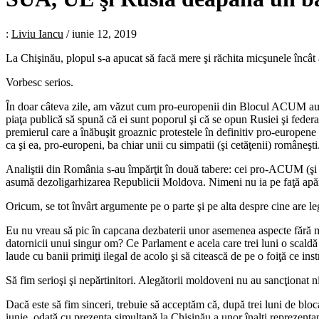
:
Liviu Iancu
/
iunie 12, 2019
La Chişinău, plopul s-a apucat să facă mere şi răchita micşunele încât am
Vorbesc serios.
În doar câteva zile, am văzut cum pro-europenii din Blocul ACUM au făc
piaţa publică să spună că ei sunt poporul şi că se opun Rusiei şi fe
premierul care a înăbuşit groaznic protestele în definitiv pro-europen
ca şi ea, pro-europeni, ba chiar unii cu simpatii (şi cetăţenii) româneşti
Analiştii din România s-au împărţit în două tabere: cei pro-ACUM (şi im
asumă dezoligarhizarea Republicii Moldova. Nimeni nu ia pe faţă apă
Oricum, se tot învârt argumente pe o parte şi pe alta despre cine are le
Eu nu vreau să pic în capcana dezbaterii unor asemenea aspecte fără ma
datornicii unui singur om? Ce Parlament e acela care trei luni o scaldă
laude cu banii primiţi ilegal de acolo şi să citească de pe o foiţă ce in
Să fim serioşi şi nepărtinitori. Alegătorii moldoveni nu au sancţionat n
Dacă este să fim sinceri, trebuie să acceptăm că, după trei luni de blo
iunie, odată cu prezenţa simultană la Chişinău a unor înalţi reprezentan