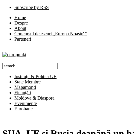
Subscribe by RSS
Home
Despre
About
Concursul de eseuri „Europa Noastră”
Parteneri
Instituții & Politici UE
State Membre
Mapamond
Finanțări
Moldova & Diaspora
Evenimente
Eurobanc
SUA, UE şi Rusia deapănă un b