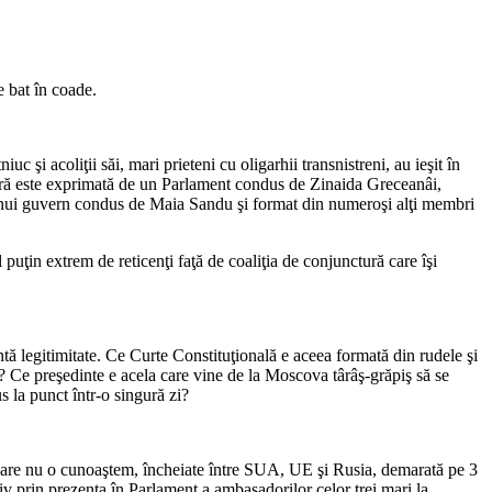
e bat în coade.
 acoliţii săi, mari prieteni cu oligarhii transnistreni, au ieşit în
ară este exprimată de un Parlament condus de Zinaida Greceanâi,
a unui guvern condus de Maia Sandu şi format din numeroşi alţi membri
uţin extrem de reticenţi faţă de coaliţia de conjunctură care îşi
tă legitimitate. Ce Curte Constituţională e aceea formată din rudele şi
i? Ce preşedinte e acela care vine de la Moscova târâş-grăpiş să se
s la punct într-o singură zi?
 pe care nu o cunoaştem, încheiate între SUA, UE şi Rusia, demarată pe 3
siv prin prezenţa în Parlament a ambasadorilor celor trei mari la