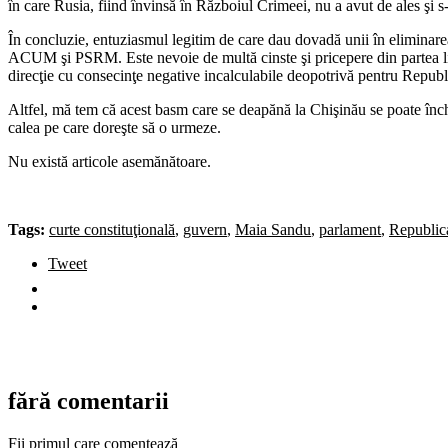
în care Rusia, fiind învinsă în Războiul Crimeei, nu a avut de ales şi s-
În concluzie, entuziasmul legitim de care dau dovadă unii în eliminarea,
ACUM şi PSRM. Este nevoie de multă cinste şi pricepere din partea lid
direcţie cu consecinţe negative incalculabile deopotrivă pentru Repu
Altfel, mă tem că acest basm care se deapănă la Chişinău se poate închei
calea pe care doreşte să o urmeze.
Nu există articole asemănătoare.
Tags:
curte constituţională
,
guvern
,
Maia Sandu
,
parlament
,
Republic
Tweet
fără comentarii
Fii primul care comentează