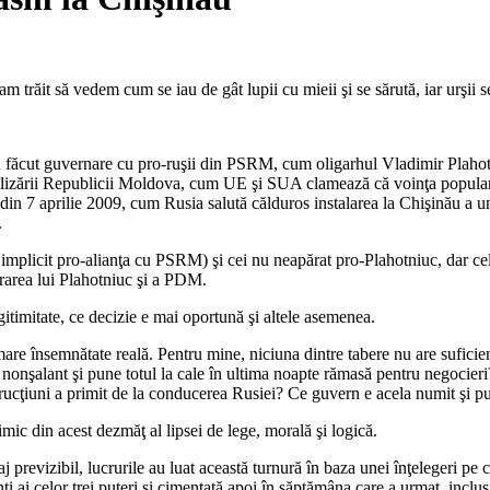
 trăit să vedem cum se iau de gât lupii cu mieii şi se sărută, iar urşii s
ut guvernare cu pro-ruşii din PSRM, cum oligarhul Vladimir Plahotniuc şi
deralizării Republicii Moldova, cum UE şi SUA clamează că voinţa popul
e din 7 aprilie 2009, cum Rusia salută călduros instalarea la Chişinău 
.
plicit pro-alianţa cu PSRM) şi cei nu neapărat pro-Plahotniuc, dar cel p
rarea lui Plahotniuc şi a PDM.
gitimitate, ce decizie e mai oportună şi altele asemenea.
re însemnătate reală. Pentru mine, niciuna dintre tabere nu are suficien
 nonşalant şi pune totul la cale în ultima noapte rămasă pentru negocier
strucţiuni a primit de la conducerea Rusiei? Ce guvern e acela numit şi pu
imic din acest dezmăţ al lipsei de lege, morală şi logică.
caj previzibil, lucrurile au luat această turnură în baza unei înţelegeri
ţi ai celor trei puteri şi cimentată apoi în săptămâna care a urmat, inclu