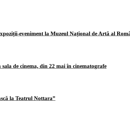
poziții-eveniment la Muzeul Național de Artă al Româ
 sala de cinema, din 22 mai în cinematografe
ască la Teatrul Nottara”