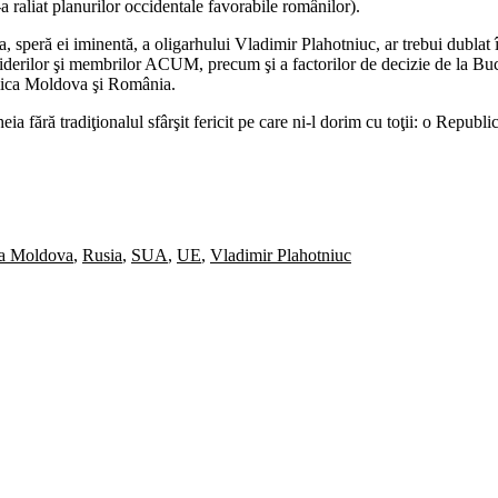
a raliat planurilor occidentale favorabile românilor).
 speră ei iminentă, a oligarhului Vladimir Plahotniuc, ar trebui dublat î
erilor şi membrilor ACUM, precum şi a factorilor de decizie de la Bucu
blica Moldova şi România.
a fără tradiţionalul sfârşit fericit pe care ni-l dorim cu toţii: o Republ
a Moldova
,
Rusia
,
SUA
,
UE
,
Vladimir Plahotniuc