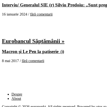
Interviu/ Generalul SIE (r) Silviu Predoiu: „Sunt pregă
16 ianuarie 2024 /
fără comentarii
Eurobancul Săptămânii »
Macron şi Le Pen la patiserie :))
8 mai 2017 /
fără comentarii
Despre
About
Copyright © 2026 europunkt. All rights reserved. Powered by
utos.ro