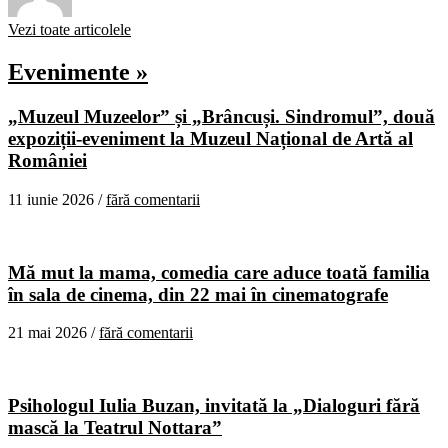
Vezi toate articolele
Evenimente »
„Muzeul Muzeelor” și „Brâncuși. Sindromul”, două
expoziții-eveniment la Muzeul Național de Artă al
României
11 iunie 2026 /
fără comentarii
Mă mut la mama, comedia care aduce toată familia
în sala de cinema, din 22 mai în cinematografe
21 mai 2026 /
fără comentarii
Psihologul Iulia Buzan, invitată la „Dialoguri fără
mască la Teatrul Nottara”