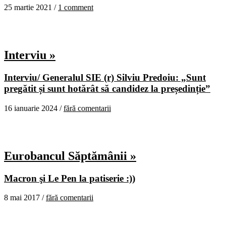
25 martie 2021 /
1 comment
Interviu »
Interviu/ Generalul SIE (r) Silviu Predoiu: „Sunt
pregătit și sunt hotărât să candidez la președinție”
16 ianuarie 2024 /
fără comentarii
Eurobancul Săptămânii »
Macron şi Le Pen la patiserie :))
8 mai 2017 /
fără comentarii