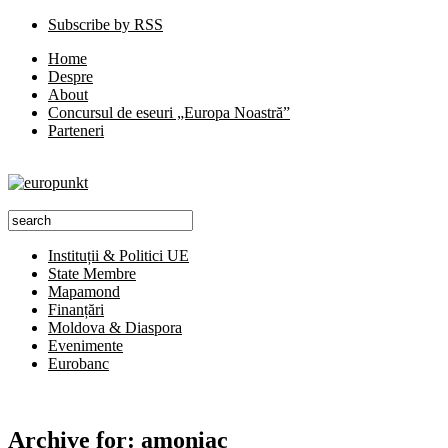
Subscribe by RSS
Home
Despre
About
Concursul de eseuri „Europa Noastră”
Parteneri
Instituții & Politici UE
State Membre
Mapamond
Finanțări
Moldova & Diaspora
Evenimente
Eurobanc
Archive for:
amoniac