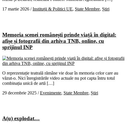
17 martie 2026
/
Instituții & Politici UE
,
State Membre
,
Știri
Memoria scenei românești prinde viață în digital:
afișe și fotografii din arhiva TNB, online, cu
sprijinul INP
O reprezentație teatrală rămâne vie doar în memoria celor care au
văzut-o. Nici înregistrările video actuale nu pot capta întru totul
combinația unică de artă […]
29 decembrie 2025
/
Evenimente
,
State Membre
,
Știri
A(u) explodat…