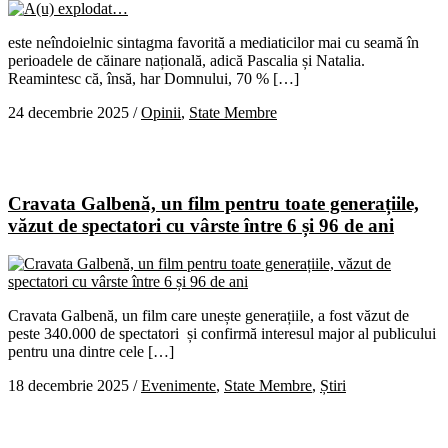
este neîndoielnic sintagma favorită a mediaticilor mai cu seamă în
perioadele de căinare națională, adică Pascalia și Natalia.
Reamintesc că, însă, har Domnului, 70 % […]
24 decembrie 2025
/
Opinii
,
State Membre
Cravata Galbenă, un film pentru toate generațiile,
văzut de spectatori cu vârste între 6 și 96 de ani
Cravata Galbenă, un film care unește generațiile, a fost văzut de
peste 340.000 de spectatori și confirmă interesul major al publicului
pentru una dintre cele […]
18 decembrie 2025
/
Evenimente
,
State Membre
,
Știri