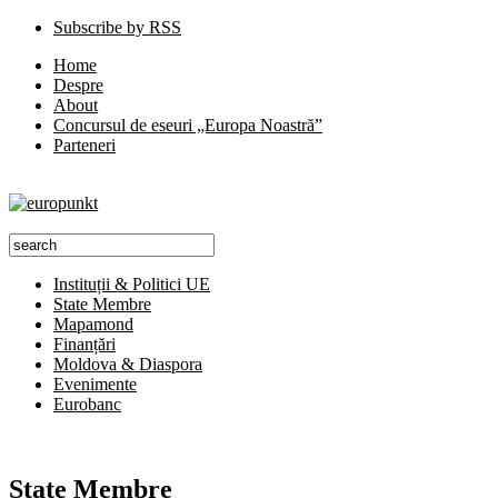
Subscribe by RSS
Home
Despre
About
Concursul de eseuri „Europa Noastră”
Parteneri
Instituții & Politici UE
State Membre
Mapamond
Finanțări
Moldova & Diaspora
Evenimente
Eurobanc
State Membre