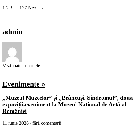
1
2
3
…
137
Next →
admin
Vezi toate articolele
Evenimente »
„Muzeul Muzeelor” și „Brâncuși. Sindromul”, două
expoziții-eveniment la Muzeul Național de Artă al
României
11 iunie 2026 /
fără comentarii