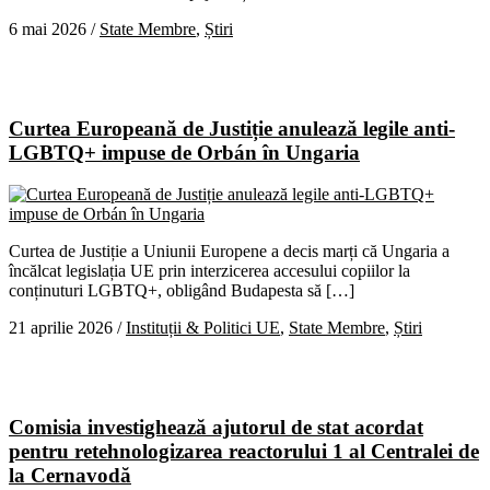
6 mai 2026
/
State Membre
,
Știri
Curtea Europeană de Justiție anulează legile anti-
LGBTQ+ impuse de Orbán în Ungaria
Curtea de Justiție a Uniunii Europene a decis marți că Ungaria a
încălcat legislația UE prin interzicerea accesului copiilor la
conținuturi LGBTQ+, obligând Budapesta să […]
21 aprilie 2026
/
Instituții & Politici UE
,
State Membre
,
Știri
Comisia investighează ajutorul de stat acordat
pentru retehnologizarea reactorului 1 al Centralei de
la Cernavodă