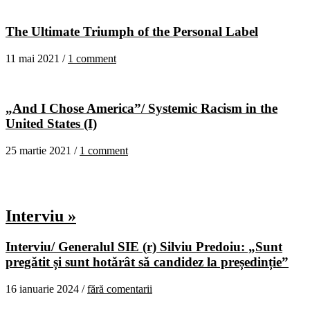
The Ultimate Triumph of the Personal Label
11 mai 2021 /
1 comment
„And I Chose America”/ Systemic Racism in the
United States (I)
25 martie 2021 /
1 comment
Interviu »
Interviu/ Generalul SIE (r) Silviu Predoiu: „Sunt
pregătit și sunt hotărât să candidez la președinție”
16 ianuarie 2024 /
fără comentarii