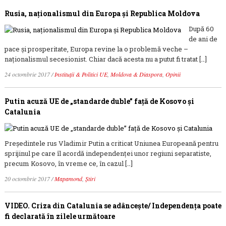
Rusia, naționalismul din Europa și Republica Moldova
După 60
de ani de
pace și prosperitate, Europa revine la o problemă veche –
naționalismul secesionist. Chiar dacă acesta nu a putut fi tratat […]
24 octombrie 2017
/
Instituții & Politici UE
,
Moldova & Diaspora
,
Opinii
Putin acuză UE de „standarde duble” faţă de Kosovo şi
Catalunia
Preşedintele rus Vladimir Putin a criticat Uniunea Europeană pentru
sprijinul pe care îl acordă independenţei unor regiuni separatiste,
precum Kosovo, în vreme ce, în cazul […]
20 octombrie 2017
/
Mapamond
,
Știri
VIDEO. Criza din Catalunia se adânceşte/ Independenţa poate
fi declarată în zilele următoare