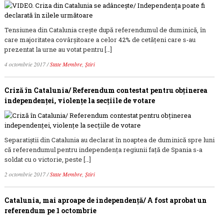
Tensiunea din Catalunia creşte după referendumul de duminică, în
care majoritatea covârşitoare a celor 42% de cetăţeni care s-au
prezentat la urne au votat pentru […]
4 octombrie 2017
/
State Membre
,
Știri
Criză în Catalunia/ Referendum contestat pentru obţinerea
independenţei, violenţe la secţiile de votare
Separatiştii din Catalunia au declarat în noaptea de duminică spre luni
că referendumul pentru independenţa regiunii faţă de Spania s-a
soldat cu o victorie, peste […]
2 octombrie 2017
/
State Membre
,
Știri
Catalunia, mai aproape de independenţă/ A fost aprobat un
referendum pe 1 octombrie