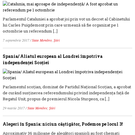
Parlamentul Cataluniei a aprobat joi prin vot un decret al Cabinetului
lui Carles Puigdemont prin care urmează să fie organizat pe 1
octombrie un referendum […]
7 septembrie 2017
/
State Membre
,
Știri
Spania/ Aliatul european al Londrei împotriva
independenţei Scoţiei
Parlamentul scoţian, dominat de Partidul Naţional Scoţian, a aprobat
de curând susţinerea referendumului privind independenţa faţă de
Regatul Unit, propus de premierul Nicola Sturgeon, ca […]
29 martie 2017
/
State Membre
,
Știri
Alegeri în Spania: niciun câștigător, Podemos pe locul 3!
Aproximativ 36 milioane de alegători spanioli au fost chemaţi