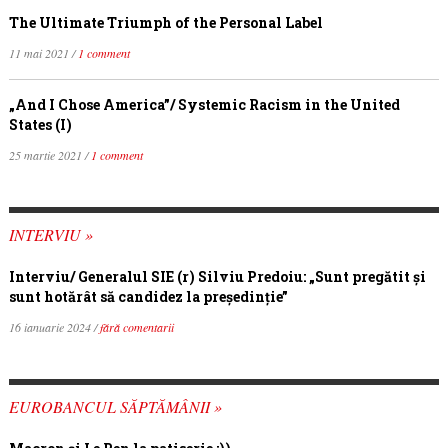
The Ultimate Triumph of the Personal Label
11 mai 2021 /
1 comment
„And I Chose America”/ Systemic Racism in the United
States (I)
25 martie 2021 /
1 comment
INTERVIU »
Interviu/ Generalul SIE (r) Silviu Predoiu: „Sunt pregătit și
sunt hotărât să candidez la președinție”
16 ianuarie 2024 /
fără comentarii
EUROBANCUL SĂPTĂMÂNII »