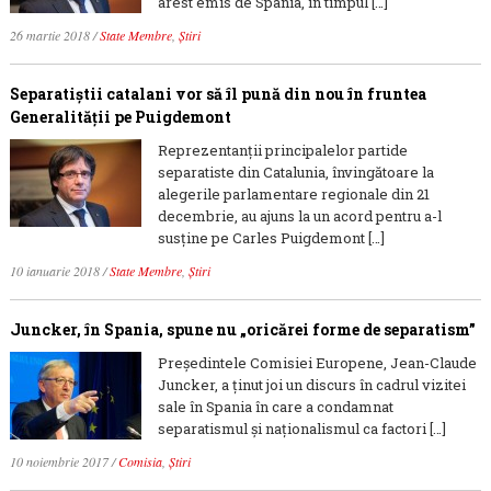
arest emis de Spania, în timpul […]
26 martie 2018
/
State Membre
,
Știri
Separatiştii catalani vor să îl pună din nou în fruntea
Generalităţii pe Puigdemont
Reprezentanţii principalelor partide
separatiste din Catalunia, învingătoare la
alegerile parlamentare regionale din 21
decembrie, au ajuns la un acord pentru a-l
susţine pe Carles Puigdemont […]
10 ianuarie 2018
/
State Membre
,
Știri
Juncker, în Spania, spune nu „oricărei forme de separatism”
Preşedintele Comisiei Europene, Jean-Claude
Juncker, a ţinut joi un discurs în cadrul vizitei
sale în Spania în care a condamnat
separatismul şi naţionalismul ca factori […]
10 noiembrie 2017
/
Comisia
,
Știri