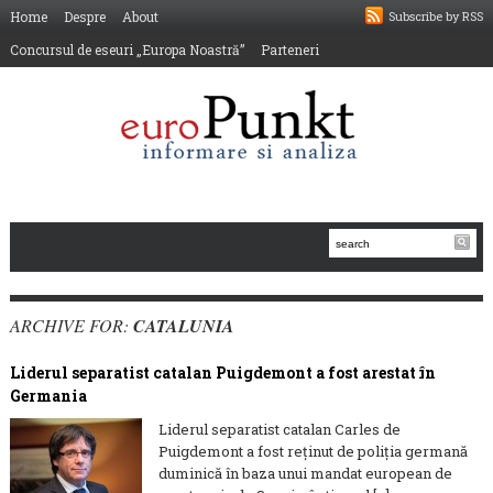
Home
Despre
About
Subscribe by RSS
Concursul de eseuri „Europa Noastră”
Parteneri
ARCHIVE FOR:
CATALUNIA
Liderul separatist catalan Puigdemont a fost arestat în
Germania
Liderul separatist catalan Carles de
Puigdemont a fost reţinut de poliţia germană
duminică în baza unui mandat european de