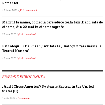
României
11 iunie 2026 /
fără comentarii
Mă mut la mama, comedia care aduce toată familia în sala de
cinema, din 22 mai în cinematografe
21 mai 2026 /
fără comentarii
Psihologul Iulia Buzan, invitată la „Dialoguri fără mască la
Teatrul Nottara”
11 mai 2026 /
fără comentarii
EN/FR/DE EUROPUNKT »
„And I Chose America”/ Systemic Racism in the United
States (II)
2 iulie 2021 /
1 comment