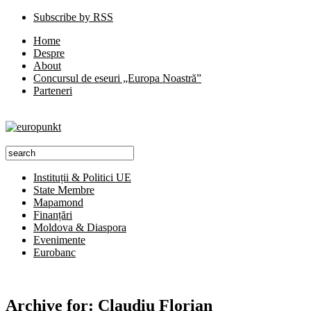
Subscribe by RSS
Home
Despre
About
Concursul de eseuri „Europa Noastră”
Parteneri
Instituții & Politici UE
State Membre
Mapamond
Finanțări
Moldova & Diaspora
Evenimente
Eurobanc
Archive for:
Claudiu Florian