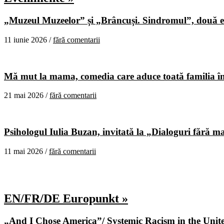
„Muzeul Muzeelor” și „Brâncuși. Sindromul”, două ex
11 iunie 2026 /
fără comentarii
Mă mut la mama, comedia care aduce toată familia în
21 mai 2026 /
fără comentarii
Psihologul Iulia Buzan, invitată la „Dialoguri fără m
11 mai 2026 /
fără comentarii
EN/FR/DE Europunkt »
„And I Chose America”/ Systemic Racism in the United