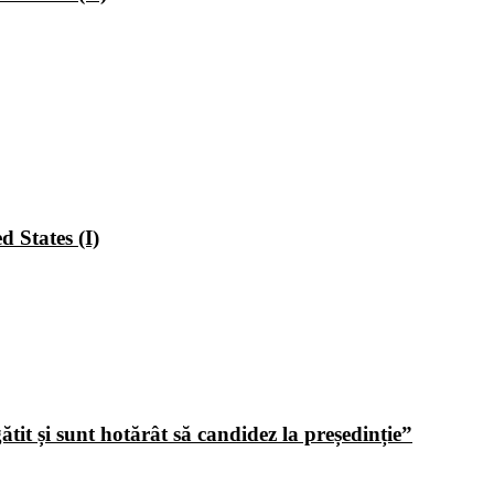
 States (I)
tit și sunt hotărât să candidez la președinție”