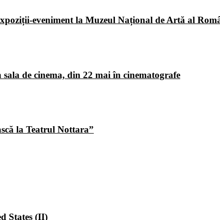
poziții-eveniment la Muzeul Național de Artă al Româ
 sala de cinema, din 22 mai în cinematografe
ască la Teatrul Nottara”
 States (II)