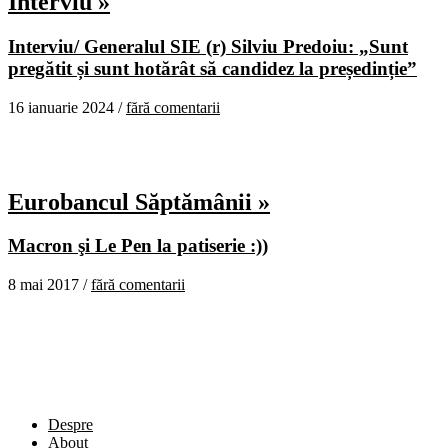
Interviu »
Interviu/ Generalul SIE (r) Silviu Predoiu: „Sunt
pregătit și sunt hotărât să candidez la președinție”
16 ianuarie 2024 /
fără comentarii
Eurobancul Săptămânii »
Macron şi Le Pen la patiserie :))
8 mai 2017 /
fără comentarii
Despre
About