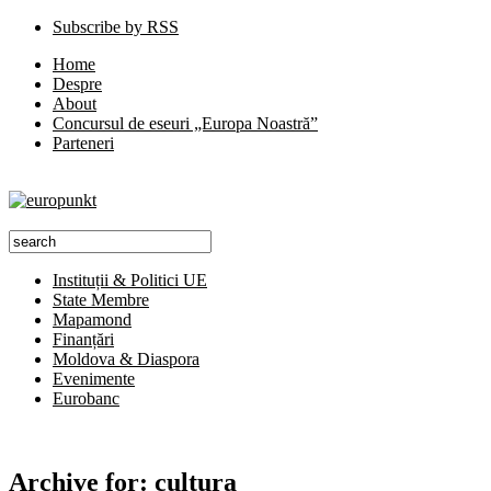
Subscribe by RSS
Home
Despre
About
Concursul de eseuri „Europa Noastră”
Parteneri
Instituții & Politici UE
State Membre
Mapamond
Finanțări
Moldova & Diaspora
Evenimente
Eurobanc
Archive for:
cultura