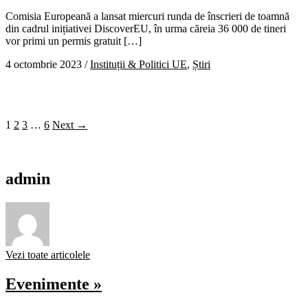
Comisia Europeană a lansat miercuri runda de înscrieri de toamnă
din cadrul inițiativei DiscoverEU, în urma căreia 36 000 de tineri
vor primi un permis gratuit […]
4 octombrie 2023
/
Instituții & Politici UE
,
Știri
1
2
3
…
6
Next →
admin
Vezi toate articolele
Evenimente »