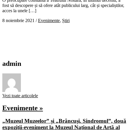
O preocupare constantă a Teatrului Nottara, în ultimul deceniu, a
fost să descopere și să ofere atât publicului larg, cât și specialiștilor,
acces la unele […]
8 noiembrie 2021
/
Evenimente
,
Știri
admin
Vezi toate articolele
Evenimente »
„Muzeul Muzeelor” și „Brâncuși. Sindromul”, două
expoziții-eveniment la Muzeul Național de Artă al