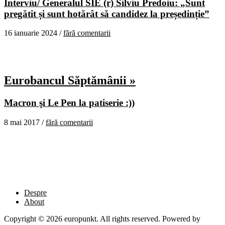
Interviu/ Generalul SIE (r) Silviu Predoiu: „Sunt
pregătit și sunt hotărât să candidez la președinție”
16 ianuarie 2024 /
fără comentarii
Eurobancul Săptămânii »
Macron şi Le Pen la patiserie :))
8 mai 2017 /
fără comentarii
Despre
About
Copyright © 2026 europunkt. All rights reserved. Powered by