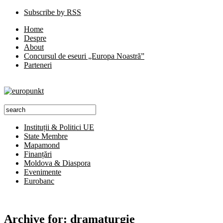
Subscribe by RSS
Home
Despre
About
Concursul de eseuri „Europa Noastră”
Parteneri
Instituții & Politici UE
State Membre
Mapamond
Finanțări
Moldova & Diaspora
Evenimente
Eurobanc
Archive for:
dramaturgie