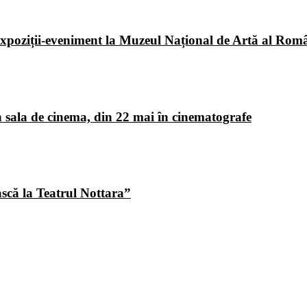
poziții-eveniment la Muzeul Național de Artă al Româ
 sala de cinema, din 22 mai în cinematografe
ască la Teatrul Nottara”