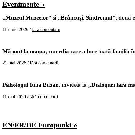
Evenimente »
„Muzeul Muzeelor” și „Brâncuși. Sindromul”, două ex
11 iunie 2026 /
fără comentarii
Mă mut la mama, comedia care aduce toată familia în
21 mai 2026 /
fără comentarii
Psihologul Iulia Buzan, invitată la „Dialoguri fără m
11 mai 2026 /
fără comentarii
EN/FR/DE Europunkt »