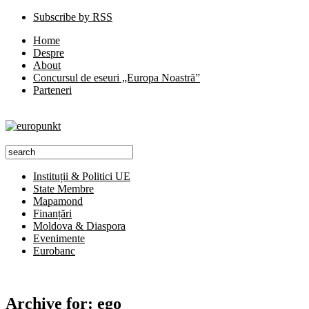
Subscribe by RSS
Home
Despre
About
Concursul de eseuri „Europa Noastră”
Parteneri
Instituții & Politici UE
State Membre
Mapamond
Finanțări
Moldova & Diaspora
Evenimente
Eurobanc
Archive for:
ego