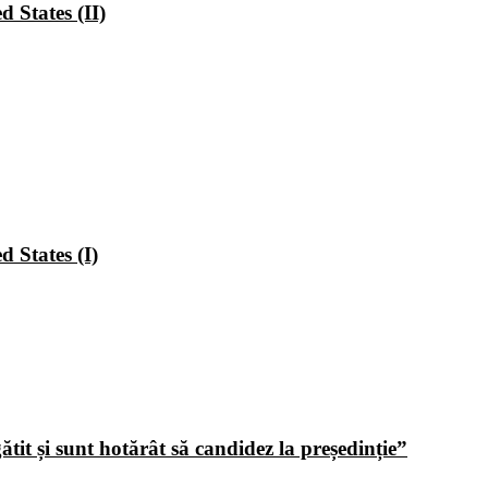
 States (II)
 States (I)
tit și sunt hotărât să candidez la președinție”