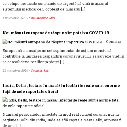
ca echipe medicale constituite de urgență să vină în ajutorul
sistemului medical ceh, copleșit de numărul […]
3 noiembrie 2020
/
State Membre
,
Știri
Noi măsuri europene de răspuns împotriva COVID-19
Comisia
Europeană a lansat joi un set suplimentar de acțiuni menite să
contribuie la limitarea răspândirii coronavirusului, să salveze vieți și
să consolideze reziliența pieței […]
28 octombrie 2020
/
Comisia
,
Știri
India, Delhi, testare în masă/ Infectările reale sunt enorme
față de cele raportate oficial
Numărul persoanelor infectate în mod real cu noul coronavirus în
regiunea Delhi din India, unde se află capitala New Delhi, ar putea fi
de zeci […]