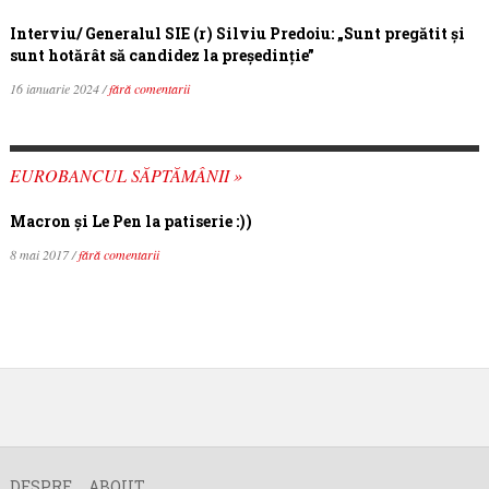
Interviu/ Generalul SIE (r) Silviu Predoiu: „Sunt pregătit și
sunt hotărât să candidez la președinție”
16 ianuarie 2024 /
fără comentarii
EUROBANCUL SĂPTĂMÂNII »
Macron şi Le Pen la patiserie :))
8 mai 2017 /
fără comentarii
DESPRE
ABOUT