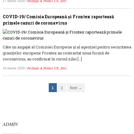
17 martie 2020
/
Instituții & Politici UE
,
Știri
COVID-19/ Comisia Europeană și Frontex raportează
primele cazuri de coronavirus
Câte un angajat al Comisiei Europene și al agenției pentru securitatea
granițelor europene Frontex au contractat noua formă de
coronavirus, au confirmat în cursul zilei […]
10 martie 2020
/
Instituții & Politici UE
,
Știri
1
2
Next →
ADMIN