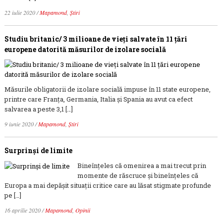
22 iulie 2020
/
Mapamond
,
Știri
Studiu britanic/ 3 milioane de vieți salvate în 11 țări
europene datorită măsurilor de izolare socială
Măsurile obligatorii de izolare socială impuse în 11 state europene,
printre care Franța, Germania, Italia și Spania au avut ca efect
salvarea a peste 3,1 […]
9 iunie 2020
/
Mapamond
,
Știri
Surprinși de limite
Bineînțeles că omenirea a mai trecut prin
momente de răscruce și bineînțeles că
Europa a mai depășit situații critice care au lăsat stigmate profunde
pe […]
16 aprilie 2020
/
Mapamond
,
Opinii