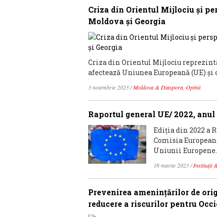
Criza din Orientul Mijlociu și 
Moldova și Georgia
Criza din Orientul Mijlociu reprezintă
afectează Uniunea Europeană (UE) și cre
3 noiembrie 2023
/
Moldova & Diaspora
,
Opinii
Raportul general UE/ 2022, anul 
Ediția din 2022 a 
Comisia Europeană
Uniunii Europene. 
16 martie 2023
/
Instituții 
Prevenirea amenințărilor de orig
reducere a riscurilor pentru Occ