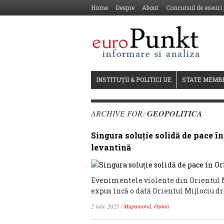
Home
Despre
About
Concursul de eseuri
INSTITUȚII & POLITICI UE
STATE MEMB
ARCHIVE FOR:
GEOPOLITICA
Singura soluție solidă de pace în
levantină
Evenimentele violente din Orientul Mi
expus încă o dată Orientul Mijlociu dr
2 iulie 2025
/
Mapamond
,
Opinii