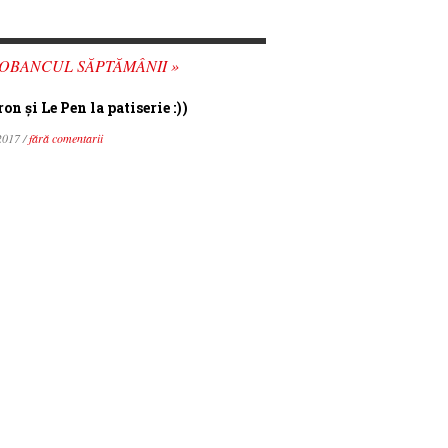
OBANCUL SĂPTĂMÂNII »
n şi Le Pen la patiserie :))
2017 /
fără comentarii