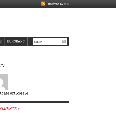
Subscribe by RSS
E
EUROBANC
IN
 toate articolele
NIMENTE »