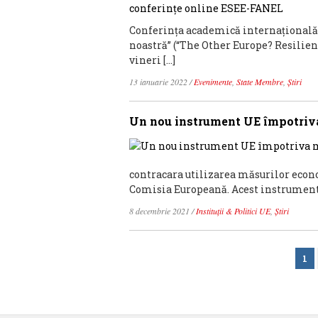
Conferința academică internațională „
noastră” (“The Other Europe? Resilien
vineri […]
13 ianuarie 2022
/
Evenimente
,
State Membre
,
Știri
Un nou instrument UE împotriva
contracara utilizarea măsurilor econom
Comisia Europeană. Acest instrument 
8 decembrie 2021
/
Instituții & Politici UE
,
Știri
1