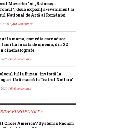
eul Muzeelor” și „Brâncuși.
romul”, două expoziții-eveniment la
ul Național de Artă al României
ie 2026 /
fără comentarii
ut la mama, comedia care aduce
ă familia în sala de cinema, din 22
în cinematografe
 2026 /
fără comentarii
ologul Iulia Buzan, invitată la
loguri fără mască la Teatrul Nottara”
 2026 /
fără comentarii
FR/DE EUROPUNKT »
 I Chose America”/ Systemic Racism