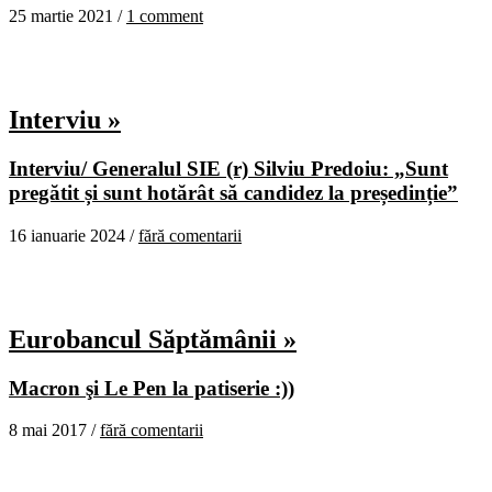
25 martie 2021 /
1 comment
Interviu »
Interviu/ Generalul SIE (r) Silviu Predoiu: „Sunt
pregătit și sunt hotărât să candidez la președinție”
16 ianuarie 2024 /
fără comentarii
Eurobancul Săptămânii »
Macron şi Le Pen la patiserie :))
8 mai 2017 /
fără comentarii