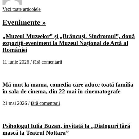
Vezi toate articolele
Evenimente »
„Muzeul Muzeelor” și „Brâncuși. Sindromul”, două
expoziții-eveniment la Muzeul Național de Artă al
României
11 iunie 2026 /
fără comentarii
Mă mut la mama, comedia care aduce toată familia
în sala de cinema, din 22 mai în cinematografe
21 mai 2026 /
fără comentarii
Psihologul Iulia Buzan, invitată la „Dialoguri fără
mască la Teatrul Nottara”