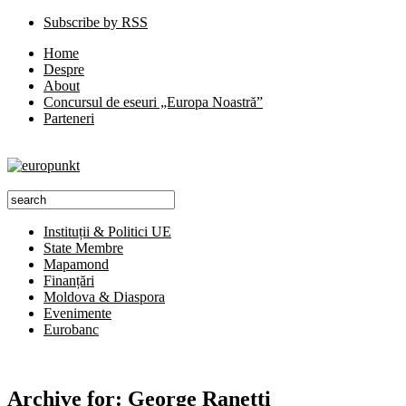
Subscribe by RSS
Home
Despre
About
Concursul de eseuri „Europa Noastră”
Parteneri
Instituții & Politici UE
State Membre
Mapamond
Finanțări
Moldova & Diaspora
Evenimente
Eurobanc
Archive for:
George Ranetti