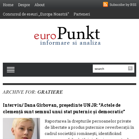
Home
Despre
About
Subscribe by RSS
Concursul de eseuri „Europa Noastră”
Parteneri
ARCHIVE FOR:
GRATIERE
Interviu/ Dana Gîrbovan, preşedinte UNJR: “Actele de
clemență sunt semnul unui stat puternic și democratic”
Raportarea la drepturile persoanelor private
de libertate a produs puternice reverberaţii în
cadrul societăţii româneşti, identificând