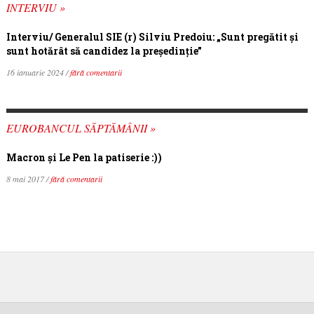
INTERVIU »
Interviu/ Generalul SIE (r) Silviu Predoiu: „Sunt pregătit și
sunt hotărât să candidez la președinție”
16 ianuarie 2024 /
fără comentarii
EUROBANCUL SĂPTĂMÂNII »
Macron şi Le Pen la patiserie :))
8 mai 2017 /
fără comentarii