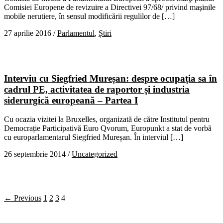
Comisiei Europene de revizuire a Directivei 97/68/ privind maşinile
mobile nerutiere, în sensul modificării regulilor de […]
27 aprilie 2016
/
Parlamentul
,
Știri
Interviu cu Siegfried Mureșan: despre ocupația sa în
cadrul PE, activitatea de raportor și industria
siderurgică europeană – Partea I
Cu ocazia vizitei la Bruxelles, organizată de către Institutul pentru
Democrație Participativă Euro Qvorum, Europunkt a stat de vorbă
cu europarlamentarul Siegfried Mureșan. În interviul […]
26 septembrie 2014
/
Uncategorized
← Previous
1
2
3
4