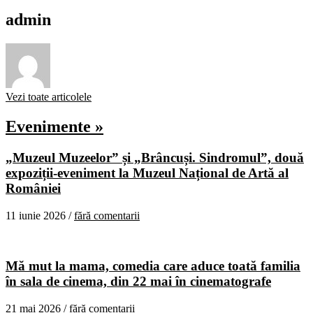
admin
Vezi toate articolele
Evenimente »
„Muzeul Muzeelor” și „Brâncuși. Sindromul”, două
expoziții-eveniment la Muzeul Național de Artă al
României
11 iunie 2026 /
fără comentarii
Mă mut la mama, comedia care aduce toată familia
în sala de cinema, din 22 mai în cinematografe
21 mai 2026 /
fără comentarii