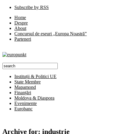
Subscribe by RSS
Home
Despre
About
Concursul de eseuri „Europa Noastră”
Parteneri
Instituții & Politici UE
State Membre
Mapamond
Finanțări
Moldova & Diaspora
Evenimente
Eurobanc
Archive for:
industrie