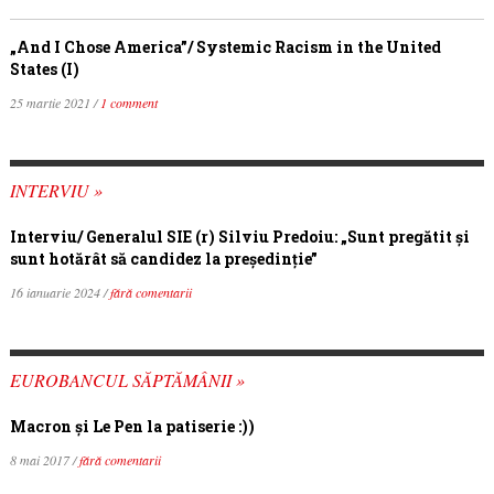
„And I Chose America”/ Systemic Racism in the United
States (I)
25 martie 2021 /
1 comment
INTERVIU »
Interviu/ Generalul SIE (r) Silviu Predoiu: „Sunt pregătit și
sunt hotărât să candidez la președinție”
16 ianuarie 2024 /
fără comentarii
EUROBANCUL SĂPTĂMÂNII »
Macron şi Le Pen la patiserie :))
8 mai 2017 /
fără comentarii