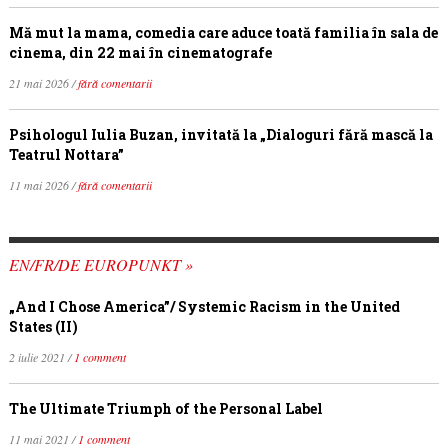
Mă mut la mama, comedia care aduce toată familia în sala de
cinema, din 22 mai în cinematografe
21 mai 2026 /
fără comentarii
Psihologul Iulia Buzan, invitată la „Dialoguri fără mască la
Teatrul Nottara”
11 mai 2026 /
fără comentarii
EN/FR/DE EUROPUNKT »
„And I Chose America”/ Systemic Racism in the United
States (II)
2 iulie 2021 /
1 comment
The Ultimate Triumph of the Personal Label
11 mai 2021 /
1 comment