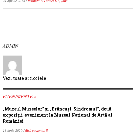
24 aprilie 2018
/
Instituții & Politici UE
,
Știri
ADMIN
Vezi toate articolele
EVENIMENTE »
„Muzeul Muzeelor” și „Brâncuși. Sindromul”, două
expoziții-eveniment la Muzeul Național de Artă al
României
11 iunie 2026 /
fără comentarii