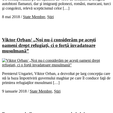
autohtoni flamanzi, dar şi imigranţi polonezi, români, marocani, turci
şi congolezi, relevă scepticismul celor […]
8 mai 2018
/
State Membre
,
Știri
Viktor Orban/ „Noi nu-i considerăm pe aceşti
oameni drept refugiaţi, ci o forţă invadatoare
musulmană”
Premierul Ungariei, Viktor Orban, a dezvoltat pe larg concepţia care
stă la baza împotrivirii guvernului maghiar pe care îl conduce faţă de
primirea refugiaţilor musulmani […]
9 ianuarie 2018
/
State Membre
,
Știri