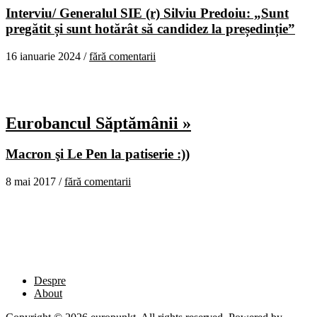
Interviu/ Generalul SIE (r) Silviu Predoiu: „Sunt
pregătit și sunt hotărât să candidez la președinție”
16 ianuarie 2024 /
fără comentarii
Eurobancul Săptămânii »
Macron şi Le Pen la patiserie :))
8 mai 2017 /
fără comentarii
Despre
About