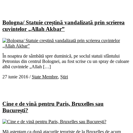
Bologna/ Statuie creştină vandalizată prin scrierea
cuvintelor „Allah Akbar”
În noaptea de sâmbătă spre duminică, pe soclul statuii sfântului
Petronius din centrul Bolognei, au fost scrise cu un spray de culoare
albă cuvintele „Allah […]
27 iunie 2016
/
State Membre
,
Știri
Cine e de vină pentru Paris, Bruxelles sau
București?
Mă așteptam ca după atacurile teroriste de la Bruxelles de acum