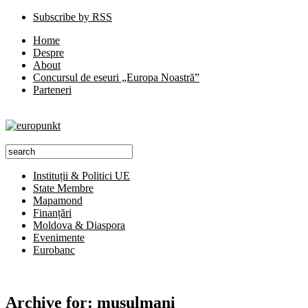
Subscribe by RSS
Home
Despre
About
Concursul de eseuri „Europa Noastră”
Parteneri
Instituții & Politici UE
State Membre
Mapamond
Finanțări
Moldova & Diaspora
Evenimente
Eurobanc
Archive for:
musulmani