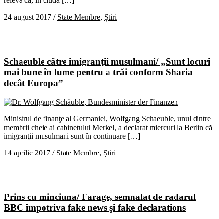
relevă că, în ciuda […]
24 august 2017
/
State Membre
,
Știri
Schaeuble către imigranţii musulmani/ „Sunt locuri
mai bune în lume pentru a trăi conform Sharia
decât Europa”
Ministrul de finanţe al Germaniei, Wolfgang Schaeuble, unul dintre
membrii cheie ai cabinetului Merkel, a declarat miercuri la Berlin că
imigranţii musulmani sunt în continuare […]
14 aprilie 2017
/
State Membre
,
Știri
Prins cu minciuna/ Farage, semnalat de radarul
BBC împotriva fake news şi fake declarations