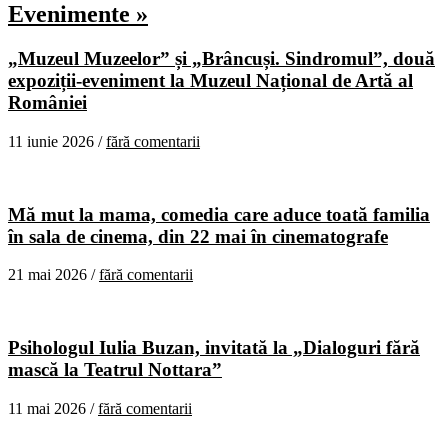
Evenimente »
„Muzeul Muzeelor” și „Brâncuși. Sindromul”, două
expoziții-eveniment la Muzeul Național de Artă al
României
11 iunie 2026 /
fără comentarii
Mă mut la mama, comedia care aduce toată familia
în sala de cinema, din 22 mai în cinematografe
21 mai 2026 /
fără comentarii
Psihologul Iulia Buzan, invitată la „Dialoguri fără
mască la Teatrul Nottara”
11 mai 2026 /
fără comentarii