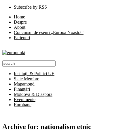
Subscribe by RSS
Home
Despre
About
Concursul de eseuri „Europa Noastră”
Parteneri
Instituții & Politici UE
State Membre
Mapamond
Finanțări
Moldova & Diaspora
Evenimente
Eurobanc
Archive for:
naţionalism etnic