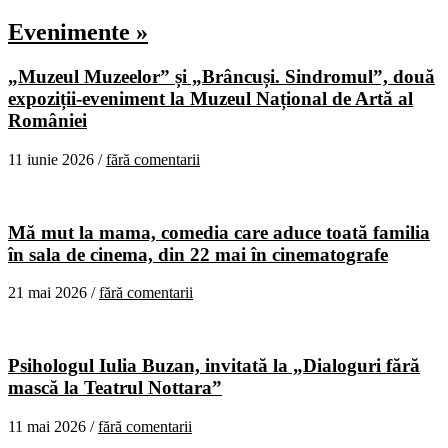
Evenimente »
„Muzeul Muzeelor” și „Brâncuși. Sindromul”, două
expoziții-eveniment la Muzeul Național de Artă al
României
11 iunie 2026 /
fără comentarii
Mă mut la mama, comedia care aduce toată familia
în sala de cinema, din 22 mai în cinematografe
21 mai 2026 /
fără comentarii
Psihologul Iulia Buzan, invitată la „Dialoguri fără
mască la Teatrul Nottara”
11 mai 2026 /
fără comentarii