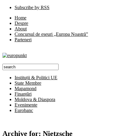
Subscribe by RSS
Home
Despre
About
Concursul de eseuri „Europa Noastră”
Parteneri
Instituții & Politici UE
State Membre
Mapamond
Finanțări
Moldova & Diaspora
Evenimente
Eurobanc
Archive for:
Nietzsche