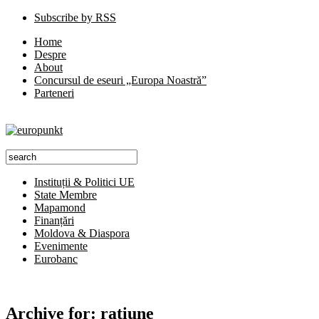
Subscribe by RSS
Home
Despre
About
Concursul de eseuri „Europa Noastră”
Parteneri
Instituții & Politici UE
State Membre
Mapamond
Finanțări
Moldova & Diaspora
Evenimente
Eurobanc
Archive for:
rațiune