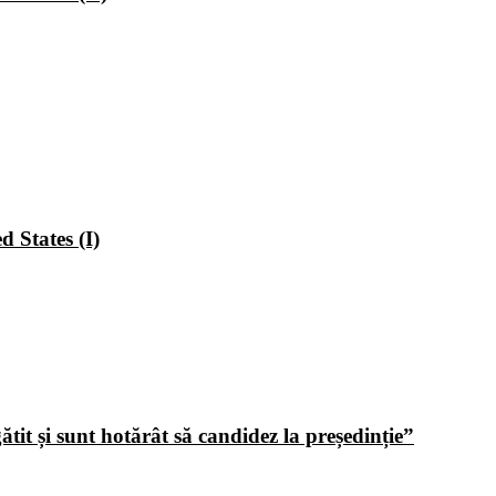
 States (I)
tit și sunt hotărât să candidez la președinție”