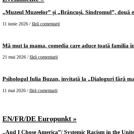
„Muzeul Muzeelor” și „Brâncuși. Sindromul”, două ex
11 iunie 2026 /
fără comentarii
Mă mut la mama, comedia care aduce toată familia în
21 mai 2026 /
fără comentarii
Psihologul Iulia Buzan, invitată la „Dialoguri fără m
11 mai 2026 /
fără comentarii
EN/FR/DE Europunkt »
„And I Chose America”/ Systemic Racism in the United