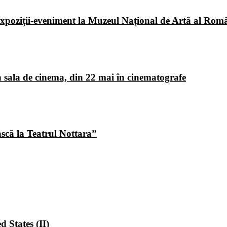
poziții-eveniment la Muzeul Național de Artă al Româ
 sala de cinema, din 22 mai în cinematografe
ască la Teatrul Nottara”
 States (II)