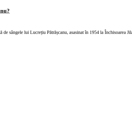
anu?
tă de sângele lui Lucrețiu Pătrășcanu, asasinat în 1954 la Închisoarea Ji