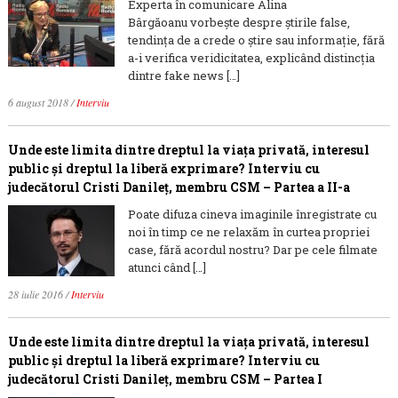
Experta în comunicare Alina
Bârgăoanu vorbește despre știrile false,
tendința de a crede o știre sau informație, fără
a-i verifica veridicitatea, explicând distincția
dintre fake news […]
6 august 2018
/
Interviu
Unde este limita dintre dreptul la viaţa privată, interesul
public şi dreptul la liberă exprimare? Interviu cu
judecătorul Cristi Danileţ, membru CSM – Partea a II-a
Poate difuza cineva imaginile înregistrate cu
noi în timp ce ne relaxăm în curtea propriei
case, fără acordul nostru? Dar pe cele filmate
atunci când […]
28 iulie 2016
/
Interviu
Unde este limita dintre dreptul la viaţa privată, interesul
public şi dreptul la liberă exprimare? Interviu cu
judecătorul Cristi Danileţ, membru CSM – Partea I