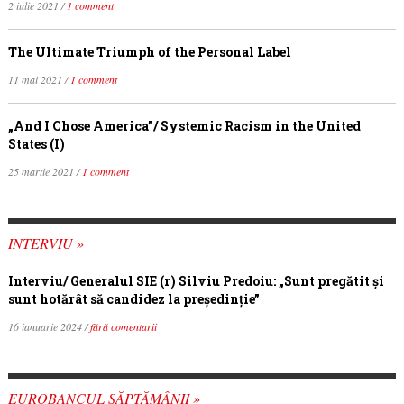
2 iulie 2021 /
1 comment
The Ultimate Triumph of the Personal Label
11 mai 2021 /
1 comment
„And I Chose America”/ Systemic Racism in the United
States (I)
25 martie 2021 /
1 comment
INTERVIU »
Interviu/ Generalul SIE (r) Silviu Predoiu: „Sunt pregătit și
sunt hotărât să candidez la președinție”
16 ianuarie 2024 /
fără comentarii
EUROBANCUL SĂPTĂMÂNII »