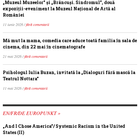
„Muzeul Muzeelor” și „Brâncuși. Sindromul”, două
expoziții-eveniment la Muzeul Național de Artă al
României
11 iunie 2026 /
fără comentarii
Mă mut la mama, comedia care aduce toată familia în sala de
cinema, din 22 mai în cinematografe
21 mai 2026 /
fără comentarii
Psihologul Iulia Buzan, invitată la „Dialoguri fără mască la
Teatrul Nottara”
11 mai 2026 /
fără comentarii
EN/FR/DE EUROPUNKT »
„And I Chose America”/ Systemic Racism in the United
States (II)