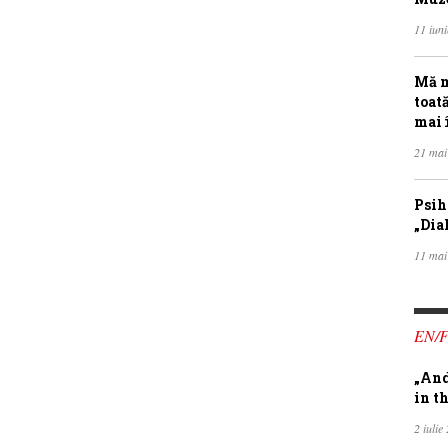
11 iun
Mă m
toat
mai 
21 mai
Psih
„Dia
11 mai
EN/
„And
in th
2 iulie