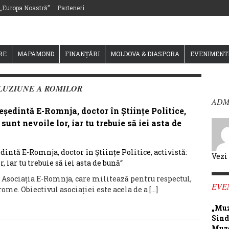
 „Europa Noastră”
Parteneri
RE
MAPAMOND
FINANȚĂRI
MOLDOVA & DIASPORA
EVENIMENT
LUZIUNE A ROMILOR
ADM
dintă E-Romnja, doctor în Științe Politice,
sunt nevoile lor, iar tu trebuie să iei asta de
Vezi
at Asociația E-Romnja, care militează pentru respectul,
EVE
me. Obiectivul asociației este acela de a […]
„Muz
Sind
Muze