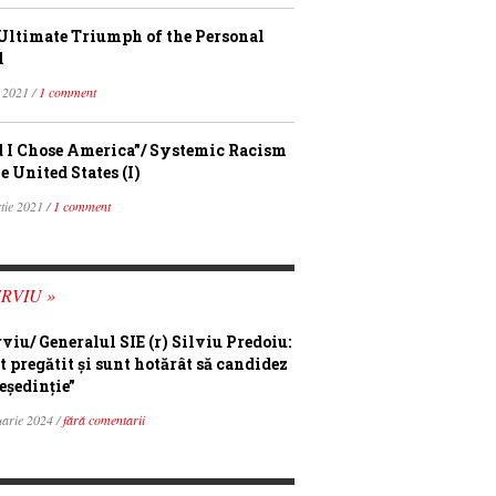
Ultimate Triumph of the Personal
l
 2021 /
1 comment
 I Chose America”/ Systemic Racism
e United States (I)
tie 2021 /
1 comment
RVIU »
rviu/ Generalul SIE (r) Silviu Predoiu:
t pregătit și sunt hotărât să candidez
eședinție”
uarie 2024 /
fără comentarii