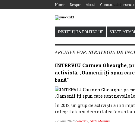
Home
Despre
About
Concursul de eseuri
INSTITUȚII & POLITICI UE
STATE MEMB
ARCHIVE FOR:
STRATEGIA DE INC
INTERVIU Carmen Gheorghe, preșe
activistă: „Oamenii îți spun care 
bună“
În 2012, un grup de activiști a înființ
integritatea și demnitatea femeilor ro
17 iunie 2018
/
Interviu
,
State Membre