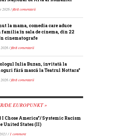
ie 2026 /
fără comentarii
ut la mama, comedia care aduce
ă familia în sala de cinema, din 22
în cinematografe
 2026 /
fără comentarii
ologul Iulia Buzan, invitată la
loguri fără mască la Teatrul Nottara”
 2026 /
fără comentarii
FR/DE EUROPUNKT »
 I Chose America”/ Systemic Racism
e United States (II)
 2021 /
1 comment