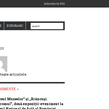
Subscribe by RSS
E
EUROBANC
IN
 toate articolele
NIMENTE »
eul Muzeelor” și „Brâncuși.
romul”, două expoziții-eveniment la
ul Național de Artă al României