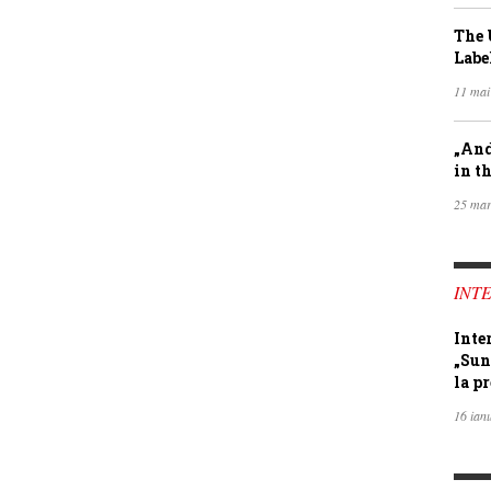
The 
Labe
11 mai
„And
in th
25 mar
INTE
Inte
„Sun
la pr
16 ian