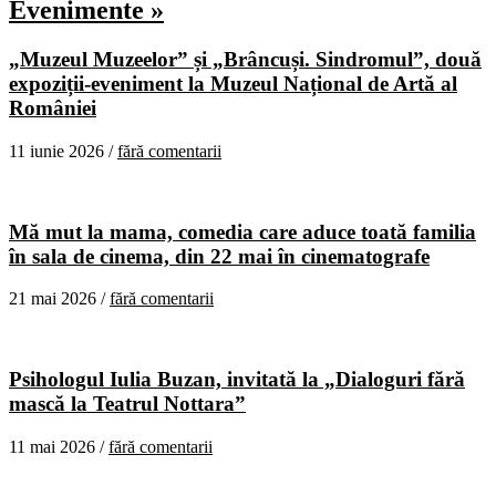
Evenimente »
„Muzeul Muzeelor” și „Brâncuși. Sindromul”, două
expoziții-eveniment la Muzeul Național de Artă al
României
11 iunie 2026 /
fără comentarii
Mă mut la mama, comedia care aduce toată familia
în sala de cinema, din 22 mai în cinematografe
21 mai 2026 /
fără comentarii
Psihologul Iulia Buzan, invitată la „Dialoguri fără
mască la Teatrul Nottara”
11 mai 2026 /
fără comentarii