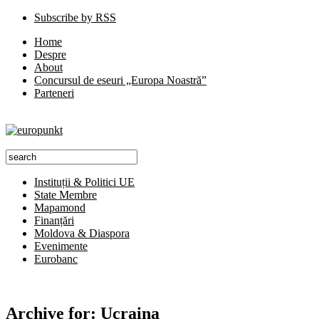
Subscribe by RSS
Home
Despre
About
Concursul de eseuri „Europa Noastră”
Parteneri
Instituții & Politici UE
State Membre
Mapamond
Finanțări
Moldova & Diaspora
Evenimente
Eurobanc
Archive for:
Ucraina