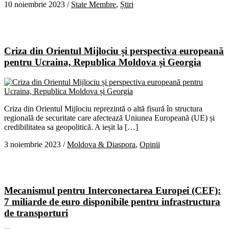
10 noiembrie 2023
/
State Membre
,
Știri
Criza din Orientul Mijlociu și perspectiva europeană
pentru Ucraina, Republica Moldova și Georgia
Criza din Orientul Mijlociu reprezintă o altă fisură în structura
regională de securitate care afectează Uniunea Europeană (UE) și
credibilitatea sa geopolitică. A ieșit la […]
3 noiembrie 2023
/
Moldova & Diaspora
,
Opinii
Mecanismul pentru Interconectarea Europei (CEF):
7 miliarde de euro disponibile pentru infrastructura
de transporturi