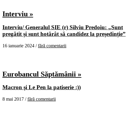
Interviu »
Interviu/ Generalul SIE (r) Silviu Predoiu: „Sunt
pregătit și sunt hotărât să candidez la președinție”
16 ianuarie 2024 /
fără comentarii
Eurobancul Săptămânii »
Macron şi Le Pen la patiserie :))
8 mai 2017 /
fără comentarii