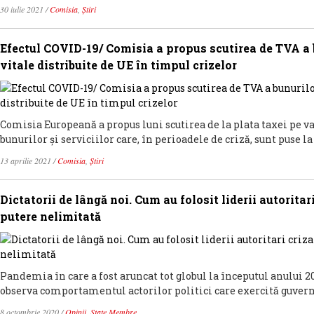
30 iulie 2021
/
Comisia
,
Știri
Efectul COVID-19/ Comisia a propus scutirea de TVA a b
vitale distribuite de UE în timpul crizelor
Comisia Europeană a propus luni scutirea de la plata taxei pe v
bunurilor și serviciilor care, în perioadele de criză, sunt puse la
13 aprilie 2021
/
Comisia
,
Știri
Dictatorii de lângă noi. Cum au folosit liderii autorit
putere nelimitată
Pandemia în care a fost aruncat tot globul la începutul anului 20
observa comportamentul actorilor politici care exercită guverna
8 octombrie 2020
/
Opinii
,
State Membre