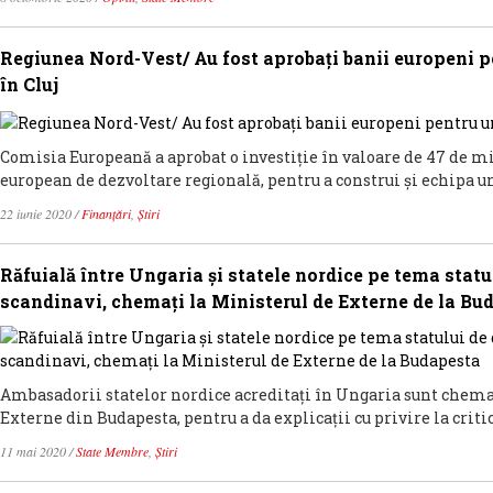
Regiunea Nord-Vest/ Au fost aprobați banii europeni p
în Cluj
Comisia Europeană a aprobat o investiție în valoare de 47 de m
european de dezvoltare regională, pentru a construi și echipa un
22 iunie 2020
/
Finanțări
,
Știri
Răfuială între Ungaria și statele nordice pe tema stat
scandinavi, chemați la Ministerul de Externe de la Bu
Ambasadorii statelor nordice acreditați în Ungaria sunt chemaț
Externe din Budapesta, pentru a da explicații cu privire la critic
11 mai 2020
/
State Membre
,
Știri