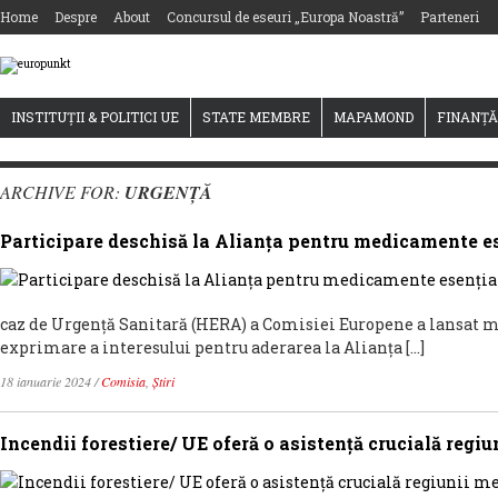
Home
Despre
About
Concursul de eseuri „Europa Noastră”
Parteneri
INSTITUȚII & POLITICI UE
STATE MEMBRE
MAPAMOND
FINANȚĂ
ARCHIVE FOR:
URGENȚĂ
Participare deschisă la Alianța pentru medicamente e
caz de Urgență Sanitară (HERA) a Comisiei Europene a lansat ma
exprimare a interesului pentru aderarea la Alianța […]
18 ianuarie 2024
/
Comisia
,
Știri
Incendii forestiere/ UE oferă o asistență crucială regi