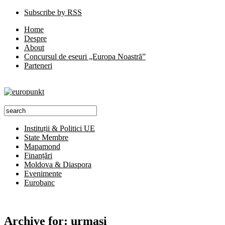
Subscribe by RSS
Home
Despre
About
Concursul de eseuri „Europa Noastră”
Parteneri
Instituții & Politici UE
State Membre
Mapamond
Finanțări
Moldova & Diaspora
Evenimente
Eurobanc
Archive for:
urmaşi