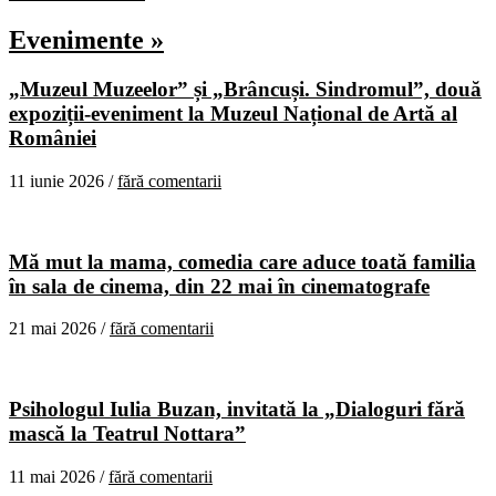
Evenimente »
„Muzeul Muzeelor” și „Brâncuși. Sindromul”, două
expoziții-eveniment la Muzeul Național de Artă al
României
11 iunie 2026 /
fără comentarii
Mă mut la mama, comedia care aduce toată familia
în sala de cinema, din 22 mai în cinematografe
21 mai 2026 /
fără comentarii
Psihologul Iulia Buzan, invitată la „Dialoguri fără
mască la Teatrul Nottara”
11 mai 2026 /
fără comentarii