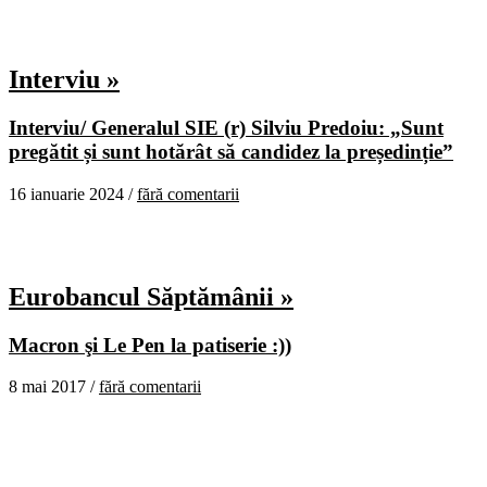
Interviu »
Interviu/ Generalul SIE (r) Silviu Predoiu: „Sunt
pregătit și sunt hotărât să candidez la președinție”
16 ianuarie 2024 /
fără comentarii
Eurobancul Săptămânii »
Macron şi Le Pen la patiserie :))
8 mai 2017 /
fără comentarii