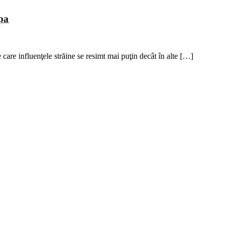
pa
are influenţele străine se resimt mai puţin decât în alte […]