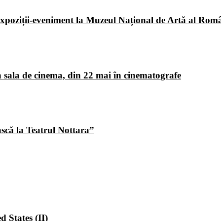
poziții-eveniment la Muzeul Național de Artă al Româ
 sala de cinema, din 22 mai în cinematografe
ască la Teatrul Nottara”
 States (II)