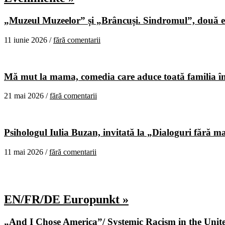
„Muzeul Muzeelor” și „Brâncuși. Sindromul”, două ex
11 iunie 2026 /
fără comentarii
Mă mut la mama, comedia care aduce toată familia în
21 mai 2026 /
fără comentarii
Psihologul Iulia Buzan, invitată la „Dialoguri fără m
11 mai 2026 /
fără comentarii
EN/FR/DE Europunkt »
„And I Chose America”/ Systemic Racism in the United