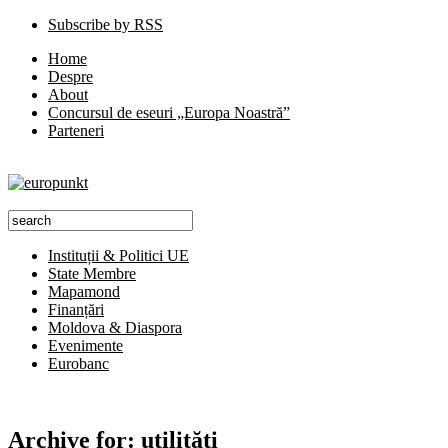
Subscribe by RSS
Home
Despre
About
Concursul de eseuri „Europa Noastră”
Parteneri
Instituții & Politici UE
State Membre
Mapamond
Finanțări
Moldova & Diaspora
Evenimente
Eurobanc
Archive for:
utilităţi