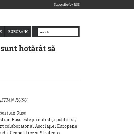
Subscribe by RSS
E
EUROBANC
 sunt hotărât să
ASTIAN RUSU
tian Rusu este jurnalist și publicist,
rt colaborator al Asociaţiei Europene
tudii Geopolitice şi Strategice