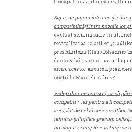
fi ocupat instantaneu de altcin
Sigur, ne putem întoarce și către p
compatibilități între nevoile lor și
evoluat semnificativ în ultimele
revitalizarea relațiilor „tradițio
președintelui Klaus Iohannis în
dumnealui este un exemplu perf
urma acestor excursii prezidenți
noștri la Muntele Athos?
Vedeți dumneavoastră, ca să pătrunz
competitiv. Iar pentru a fi competit
apropiat de cel al concurenților.
tehnico-științifice precum ceilalț
un singur exemplu – în timp ce în