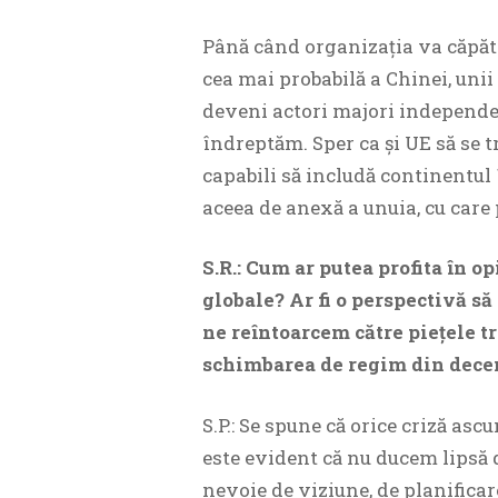
Până când organizația va căpăta
cea mai probabilă a Chinei, uni
deveni actori majori independe
îndreptăm. Sper ca și UE să se t
capabili să includă continentul 
aceea de anexă a unuia, cu care 
S.R.: Cum ar putea profita în 
globale? Ar fi o perspectivă s
ne reîntoarcem către piețele t
schimbarea de regim din dece
S.P.: Se spune că orice criză asc
este evident că nu ducem lipsă d
nevoie de viziune, de planificar