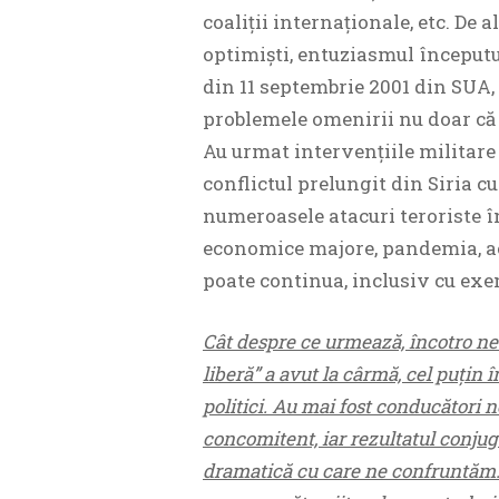
coaliții internaționale, etc. De 
optimiști, entuziasmul începutu
din 11 septembrie 2001 din SUA,
problemele omenirii nu doar că 
Au urmat intervențiile militare
conflictul prelungit din Siria cu
numeroasele atacuri teroriste î
economice majore, pandemia, acce
poate continua, inclusiv cu ex
Cât despre ce urmează, încotro n
liberă” a avut la cârmă, cel puțin 
politici. Au mai fost conducători n
concomitent, iar rezultatul conjuga
dramatică cu care ne confruntăm. 