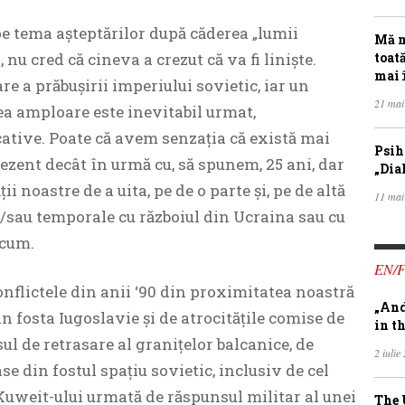
 pe tema așteptărilor după căderea „lumii
Mă m
u cred că cineva a crezut că va fi liniște.
toat
mai 
re a prăbușirii imperiului sovietic, iar un
21 mai
a amploare este inevitabil urmat,
cative. Poate că avem senzația că există mai
Psih
rezent decât în urmă cu, să spunem, 25 ani, dar
„Dia
i noastre de a uita, pe de o parte și, pe de altă
11 mai
i/sau temporale cu războiul din Ucraina sau cu
acum.
EN/
nflictele din anii ‘90 din proximitatea noastră
„And
in fosta Iugoslavie și de atrocitățile comise de
in th
sul de retrasare al granițelor balcanice, de
2 iulie
e din fostul spațiu sovietic, inclusiv de cel
Kuweit-ului urmată de răspunsul militar al unei
The 