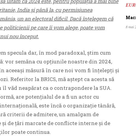
i să uităm că 2024 este, pentru populația a mai bine
EUR
itanie, India și până la, cu permisiunea
Macro
ânia, un an electoral dificil. Dacă înțelegem că
de politicienii pe care îi vom alege, poate vom
8 mai 
unui nou început.
em specula dar, în mod paradoxal, știm cum
ză: vor semăna cu opțiunile noastre din 2024,
 în aceeași măsură în care noi vom fi înțelepți și
ozi. Referitor la BRICS, mă aștept ca acesta să
u îl văd neapărat ca o contrapondere la SUA.
ormă, are potențialul de a fi un actor cu
nternațională, este încă o organizație tânără,
 fără criterii de admitere, un amalgam de
e și de țări marcate de conflicte interne și de
ăților poate continua.