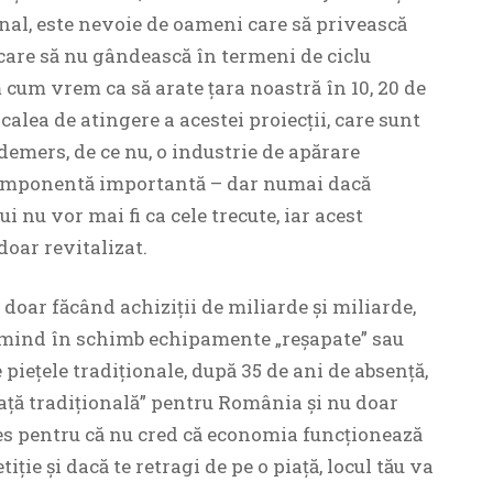
nal, este nevoie de oameni care să privească
 care să nu gândească în termeni de ciclu
 cum vrem ca să arate țara noastră în 10, 20 de
calea de atingere a acestei proiecții, care sunt
 demers, de ce nu, o industrie de apărare
componentă importantă – dar numai dacă
i nu vor mai fi ca cele trecute, iar acest
doar revitalizat.
doar făcând achiziții de miliarde și miliarde,
rimind în schimb echipamente „reșapate” sau
 piețele tradiționale, după 35 de ani de absență,
iață tradițională” pentru România și nu doar
ales pentru că nu cred că economia funcționează
e și dacă te retragi de pe o piață, locul tău va