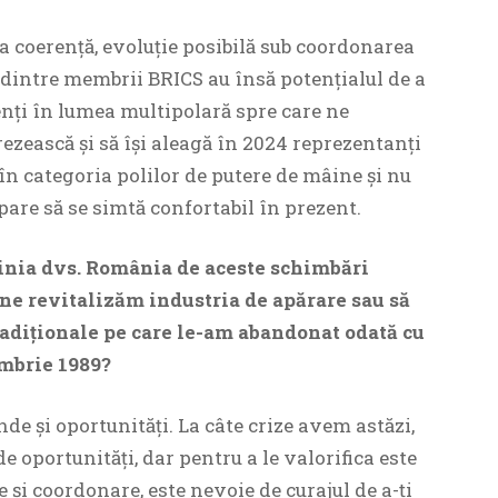
 coerență, evoluție posibilă sub coordonarea
i dintre membrii BRICS au însă potențialul de a
nți în lumea multipolară spre care ne
rezească și să își aleagă în 2024 reprezentanți
în categoria polilor de putere de mâine și nu
pare să se simtă confortabil în prezent.
opinia dvs. România de aceste schimbări
ă ne revitalizăm industria de apărare sau să
radiționale pe care le-am abandonat odată cu
mbrie 1989?
unde și oportunități. La câte crize avem astăzi,
e oportunități, dar pentru a le valorifica este
e și coordonare, este nevoie de curajul de a-ți