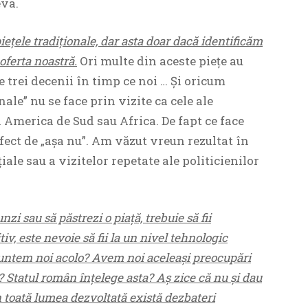
eva.
iețele tradiționale, dar asta doar dacă identificăm
 oferta noastră.
Ori multe din aceste piețe au
 trei decenii în timp ce noi … Și oricum
nale” nu se face prin vizite ca cele ale
 America de Sud sau Africa. De fapt ce face
ect de „așa nu”. Am văzut vreun rezultat în
ale sau a vizitelor repetate ale politicienilor
i sau să păstrezi o piață, trebuie să fii
iv, este nevoie să fii la un nivel tehnologic
 Suntem noi acolo? Avem noi aceleași preocupări
i? Statul român înțelege asta? Aș zice că nu și dau
 toată lumea dezvoltată există dezbateri