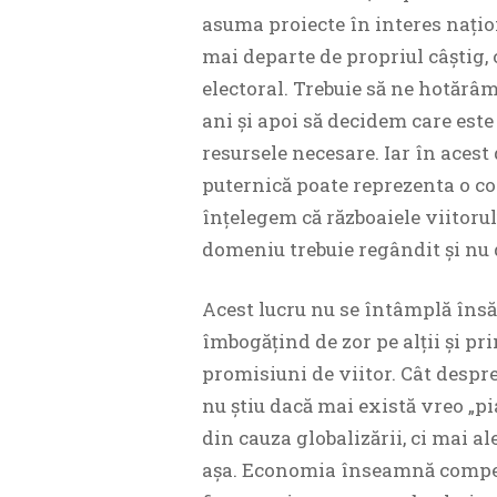
asuma proiecte în interes națio
mai departe de propriul câștig,
electoral. Trebuie să ne hotărâm
ani și apoi să decidem care este 
resursele necesare. Iar în acest
puternică poate reprezenta o 
înțelegem că războaiele viitorulu
domeniu trebuie regândit și nu 
Acest lucru nu se întâmplă însă 
îmbogățind de zor pe alții și p
promisiuni de viitor. Cât despre
nu știu dacă mai există vreo „p
din cauza globalizării, ci mai 
așa. Economia înseamnă competiți