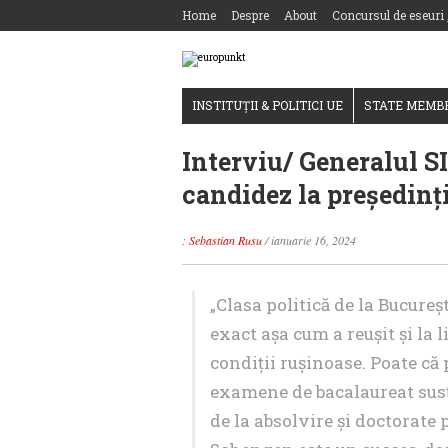
Home
Despre
About
Concursul de eseuri
INSTITUȚII & POLITICI UE
STATE MEMB
Interviu/ Generalul SI
candidez la președinț
:
Sebastian Rusu
/
ianuarie 16, 2024
„Clasa politică de la Bucureș
exact așa cum a reușit și la li
condiții rușinoase. Poate că 
examene de bacalaureat susți
de la absolvire și doctorate 