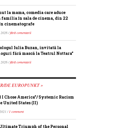
ut la mama, comedia care aduce
ă familia în sala de cinema, din 22
în cinematografe
 2026 /
fără comentarii
ologul Iulia Buzan, invitată la
loguri fără mască la Teatrul Nottara”
 2026 /
fără comentarii
FR/DE EUROPUNKT »
 I Chose America”/ Systemic Racism
e United States (II)
 2021 /
1 comment
Ultimate Triumph of the Personal