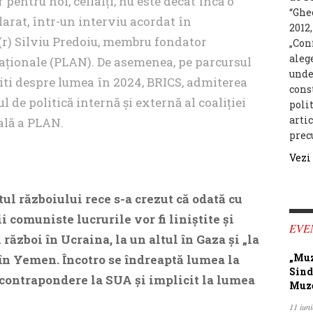
pentru noi, ceilalți, nu este decât încă o
“Ghe
arat, într-un interviu acordat în
2012,
 (r) Silviu Predoiu, membru fondator
„Con
alege
Naționale (PLAN). De asemenea, pe parcursul
unde
citi despre lumea în 2024, BRICS, admiterea
cons
de politică internă și externă al coaliției
poli
arti
ală a PLAN.
prec
Vezi
tul războiului rece s-a crezut că odată cu
 comuniste lucrurile vor fi liniștite și
EVE
război în Ucraina, la un altul în Gaza și „la
„Muz
 în Yemen. Încotro se îndreaptă lumea la
Sind
 contrapondere la SUA și implicit la lumea
Muze
11 iun