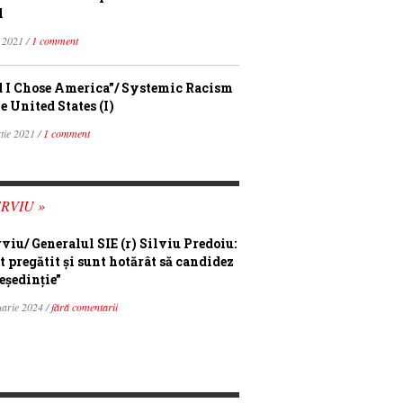
l
 2021 /
1 comment
 I Chose America”/ Systemic Racism
e United States (I)
tie 2021 /
1 comment
RVIU »
rviu/ Generalul SIE (r) Silviu Predoiu:
t pregătit și sunt hotărât să candidez
eședinție”
uarie 2024 /
fără comentarii