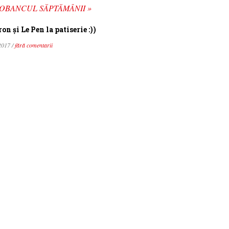
OBANCUL SĂPTĂMÂNII »
n şi Le Pen la patiserie :))
2017 /
fără comentarii