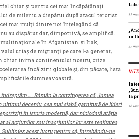
Labe
altfel chiar și pentru cei mai încăpățânați
lui de mileniu a dispărut după atacul terorist
11 mai
 cei mai mulți dintre noi înțelegând că
„And
nu au dispărut dar, dimpotrivă, se amplifică.
in th
 multinaționale în Afganistan și Irak,
25 mar
 valul uriaș de migranți pe care l-a generat,
n chiar inima continentului nostru, crize
lerarea încălzirii globale și, din păcate, lista
INTE
emplificările dumneavoastră.
Inte
„Sun
e îndreptăm …. Rămân la convingerea că „lumea
la pr
în ultimul deceniu, cea mai slabă garnitură de lideri
16 ian
epotriviți în istoria modernă, dar niciodată atâția
t al acțiunilor sau inacțiunilor lor este realitatea
Subliniez acest lucru pentru că, întrebându-ne