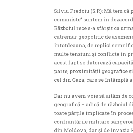
Silviu Predoiu (S.P.): Mă tem că
comuniste” suntem în dezacord, n
Războiul rece s-a sfârșit ca urma
cutremur geopolitic de asemene
întotdeauna, de replici semnifi
multe tensiuni și conflicte în p
acest fapt se datorează capacități
parte, proximității geografice ș
cel din Gaza, care se întâmplă 
Dar nu avem voie să uităm de co
geografică – adică de războiul d
toate părțile implicate în proce
confruntările militare sângeroas
din Moldova, dar și de invazia 