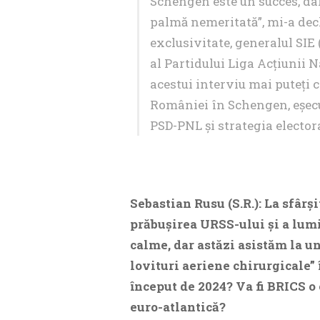
Schengen este un succes, dar 
palmă nemeritată”, mi-a decl
exclusivitate, generalul SIE
al Partidului Liga Acțiunii 
acestui interviu mai puteți 
României în Schengen, eșecul 
PSD-PNL și strategia elector
Sebastian Rusu (S.R.): La sfârși
prăbușirea URSS-ului și a lumii
calme, dar astăzi asistăm la un 
lovituri aeriene chirurgicale”
început de 2024? Va fi BRICS o
euro-atlantică?