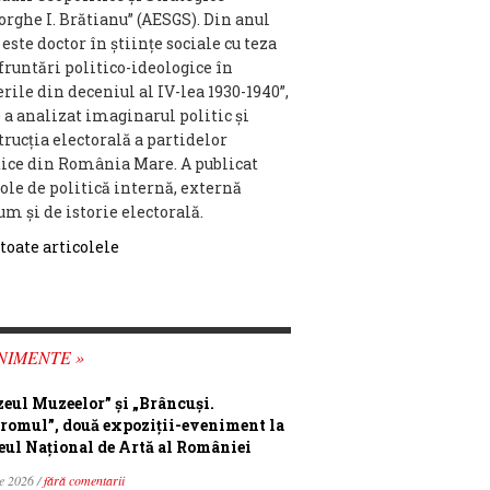
orghe I. Brătianu” (AESGS). Din anul
 este doctor în ştiinţe sociale cu teza
fruntări politico-ideologice în
rile din deceniul al IV-lea 1930-1940”,
 a analizat imaginarul politic şi
trucţia electorală a partidelor
tice din România Mare. A publicat
cole de politică internă, externă
um şi de istorie electorală.
 toate articolele
NIMENTE »
eul Muzeelor” și „Brâncuși.
romul”, două expoziții-eveniment la
ul Național de Artă al României
ie 2026 /
fără comentarii