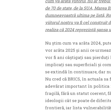
cum va arăta viitorul, nu ar trebu
de 70 de state, de la SUA, Marea Br
dumneavoastră ultima pe listă, Rom
viitorul nostru va fi cel construit 
realiza că 2024 reprezintă șansa 
Nu știm cum va arăta 2024, put
vor arăta 2025 și anii ce urmea
vor fi ani câștigați sau pierduți
implicați sau superficiali și com
se extindă în continuare, dar n
Nu cred că BRICS, în actuala sa f
adevărat important în politica i
fragilă, fără un statut coerent,
ideologii cât se poate de diferit
frontieră, iar lista vulnerabilit