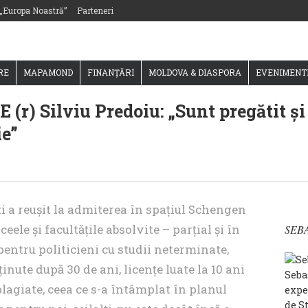
 „Europa Noastră”
Parteneri
RE
MAPAMOND
FINANȚĂRI
MOLDOVA & DIASPORA
EVENIMENT
E (r) Silviu Predoiu: „Sunt pregătit și
ie”
ti a reușit la admiterea în spațiul Schengen
ceele și facultățile absolvite – parțial și în
SEB
pentru politicieni cu studii neterminate,
nute după 30 de ani, licențe luate la 10 ani
Sebas
plagiate, ceea ce s-a întâmplat în planul
expe
de S