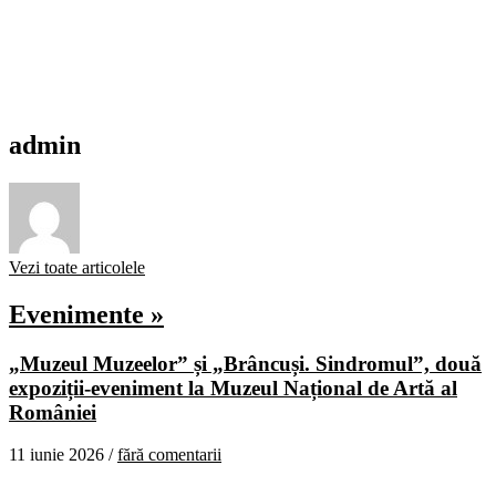
admin
Vezi toate articolele
Evenimente »
„Muzeul Muzeelor” și „Brâncuși. Sindromul”, două
expoziții-eveniment la Muzeul Național de Artă al
României
11 iunie 2026 /
fără comentarii