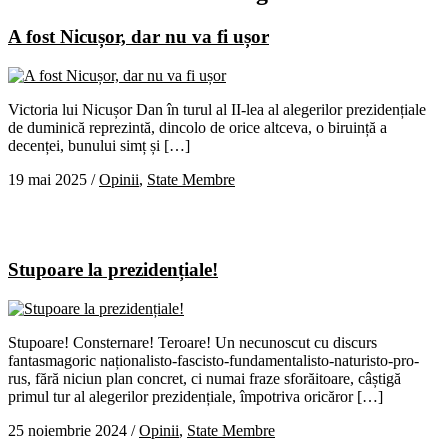
A fost Nicușor, dar nu va fi ușor
Victoria lui Nicușor Dan în turul al II-lea al alegerilor prezidențiale
de duminică reprezintă, dincolo de orice altceva, o biruință a
decenței, bunului simț și […]
19 mai 2025
/
Opinii
,
State Membre
Stupoare la prezidențiale!
Stupoare! Consternare! Teroare! Un necunoscut cu discurs
fantasmagoric naționalisto-fascisto-fundamentalisto-naturisto-pro-
rus, fără niciun plan concret, ci numai fraze sforăitoare, câștigă
primul tur al alegerilor prezidențiale, împotriva oricăror […]
25 noiembrie 2024
/
Opinii
,
State Membre