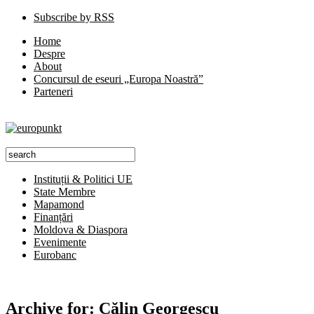
Subscribe by RSS
Home
Despre
About
Concursul de eseuri „Europa Noastră”
Parteneri
Instituții & Politici UE
State Membre
Mapamond
Finanțări
Moldova & Diaspora
Evenimente
Eurobanc
Archive for:
Călin Georgescu