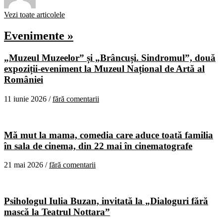
Vezi toate articolele
Evenimente »
„Muzeul Muzeelor” și „Brâncuși. Sindromul”, două
expoziții-eveniment la Muzeul Național de Artă al
României
11 iunie 2026 /
fără comentarii
Mă mut la mama, comedia care aduce toată familia
în sala de cinema, din 22 mai în cinematografe
21 mai 2026 /
fără comentarii
Psihologul Iulia Buzan, invitată la „Dialoguri fără
mască la Teatrul Nottara”