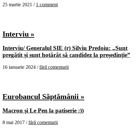
25 martie 2021 /
1 comment
Interviu »
Interviu/ Generalul SIE (r) Silviu Predoiu: „Sunt
pregătit și sunt hotărât să candidez la președinție”
16 ianuarie 2024 /
fără comentarii
Eurobancul Săptămânii »
Macron şi Le Pen la patiserie :))
8 mai 2017 /
fără comentarii