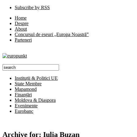
Subscribe by RSS
Home
Despre
About
Concursul de eseuri „Europa Noastră”
Parteneri
Instituții & Politici UE
State Membre
Mapamond
Finanțări
Moldova & Diaspora
Evenimente
Eurobanc
Archive for:
Iulia Buzan