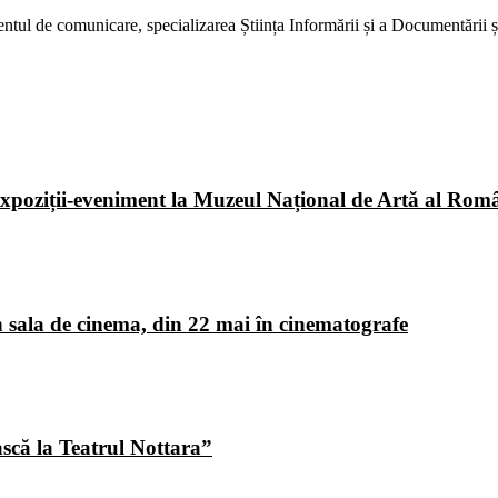
ntul de comunicare, specializarea Știința Informării și a Documentării și
poziții-eveniment la Muzeul Național de Artă al Româ
 sala de cinema, din 22 mai în cinematografe
ască la Teatrul Nottara”