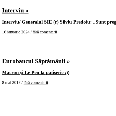
Interviu »
Interviu/ Generalul SIE (r) Silviu Predoiu: „Sunt pregă
16 ianuarie 2024 /
fără comentarii
Eurobancul Săptămânii »
Macron şi Le Pen la patiserie :))
8 mai 2017 /
fără comentarii