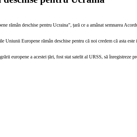
ropene rămân deschise pentru Ucraina”, țară ce a amânat semnarea Acord
e Uniunii Europene rămân deschise pentru că noi credem că asta este imp
rii europene a acestei țări, fost stat satelit al URSS, să înregistreze p