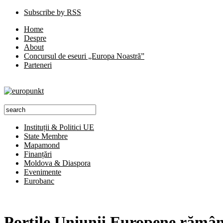
Subscribe by RSS
Home
Despre
About
Concursul de eseuri „Europa Noastră”
Parteneri
Instituții & Politici UE
State Membre
Mapamond
Finanțări
Moldova & Diaspora
Evenimente
Eurobanc
Porțile Uniunii Europene rămân