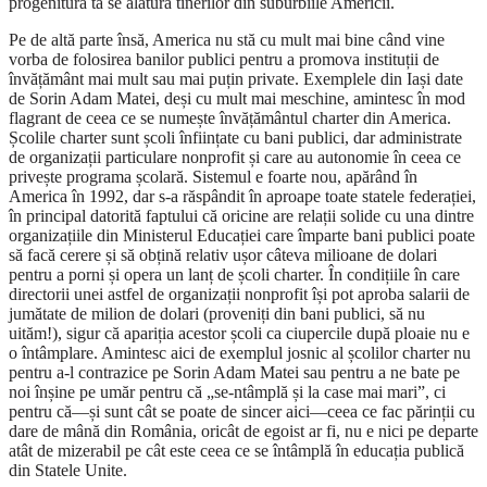
progenitura ta se alătura tinerilor din suburbiile Americii.
Pe de altă parte însă, America nu stă cu mult mai bine când vine
vorba de folosirea banilor publici pentru a promova instituții de
învățământ mai mult sau mai puțin private. Exemplele din Iași date
de Sorin Adam Matei, deși cu mult mai meschine, amintesc în mod
flagrant de ceea ce se numește învățământul charter din America.
Școlile charter sunt școli înființate cu bani publici, dar administrate
de organizații particulare nonprofit și care au autonomie în ceea ce
privește programa școlară. Sistemul e foarte nou, apărând în
America în 1992, dar s-a răspândit în aproape toate statele federației,
în principal datorită faptului că oricine are relații solide cu una dintre
organizațiile din Ministerul Educației care împarte bani publici poate
să facă cerere și să obțină relativ ușor câteva milioane de dolari
pentru a porni și opera un lanț de școli charter. În condițiile în care
directorii unei astfel de organizații nonprofit își pot aproba salarii de
jumătate de milion de dolari (proveniți din bani publici, să nu
uităm!), sigur că apariția acestor școli ca ciupercile după ploaie nu e
o întâmplare. Amintesc aici de exemplul josnic al școlilor charter nu
pentru a-l contrazice pe Sorin Adam Matei sau pentru a ne bate pe
noi înșine pe umăr pentru că „se-ntâmplă și la case mai mari”, ci
pentru că—și sunt cât se poate de sincer aici—ceea ce fac părinții cu
dare de mână din România, oricât de egoist ar fi, nu e nici pe departe
atât de mizerabil pe cât este ceea ce se întâmplă în educația publică
din Statele Unite.