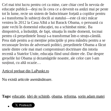
Cel mai trist lucru pentru cei ca mine, care chiar cred în nevoia de
educație publică—deși nu în ceea ce a devenit ea astăzi mai pe peste
tot în lume, recte un sistem de îndoctrinare forțată a copiilor pentru
a-i transforma în subiecți docili ai statului—este că nici măcar
venirea în 2012 la Casa Albă a lui Barack Obama, o persoană cu
ștate vechi în domeniul educației, nu a schimbat nimic. Ba
dimpotrivă, a înrăutățit, de fapt, situația în multe domenii, tocmai
pentru că președintele însuși s-a transformat într-o struțo-cămilă.
Prea slab pentru a-și menține principiile și prea mândru pentru a se
recunoaște învins de adversarii politici, președintele Obama a făcut
unele dintre cele mai mari compromisuri doctrinare din istoria
recentă a Statelor Unite, educația fiind unul dintre ele. Dar despre
greșelile lui Obama și dezamăgirile noastre, ale celor care l-am
susținut, cu altă ocazie…
Articol preluat din LaPunkt.ro
Nu există articole asemănătoare.
Tags:
educatie
,
idei de schimb
,
obama
,
reforma
,
sorin adam matei