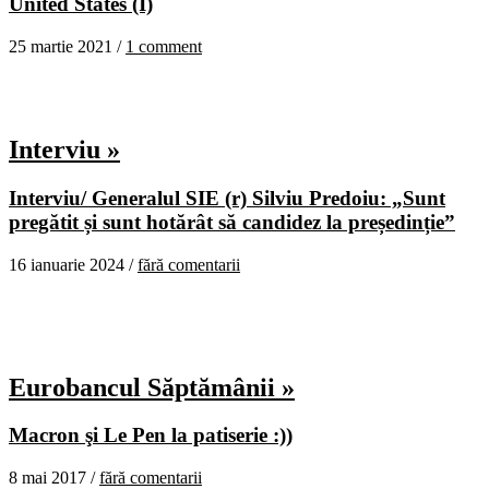
United States (I)
25 martie 2021 /
1 comment
Interviu »
Interviu/ Generalul SIE (r) Silviu Predoiu: „Sunt
pregătit și sunt hotărât să candidez la președinție”
16 ianuarie 2024 /
fără comentarii
Eurobancul Săptămânii »
Macron şi Le Pen la patiserie :))
8 mai 2017 /
fără comentarii