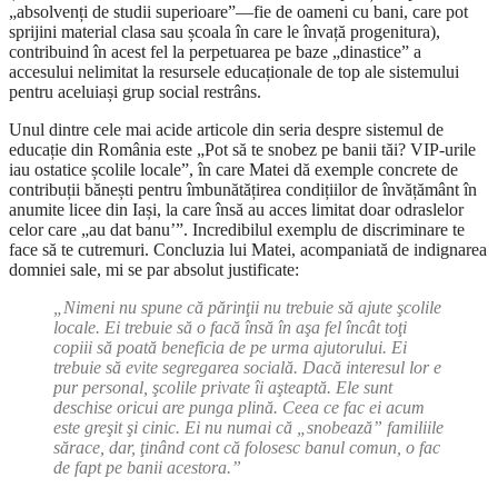
„absolvenți de studii superioare”—fie de oameni cu bani, care pot
sprijini material clasa sau școala în care le învață progenitura),
contribuind în acest fel la perpetuarea pe baze „dinastice” a
accesului nelimitat la resursele educaționale de top ale sistemului
pentru aceluiași grup social restrâns.
Unul dintre cele mai acide articole din seria despre sistemul de
educație din România este „Pot să te snobez pe banii tăi? VIP-urile
iau ostatice școlile locale”, în care Matei dă exemple concrete de
contribuții bănești pentru îmbunătățirea condițiilor de învățământ în
anumite licee din Iași, la care însă au acces limitat doar odraslelor
celor care „au dat banu’”. Incredibilul exemplu de discriminare te
face să te cutremuri. Concluzia lui Matei, acompaniată de indignarea
domniei sale, mi se par absolut justificate:
„Nimeni nu spune că părinţii nu trebuie să ajute şcolile
locale. Ei trebuie să o facă însă în aşa fel încât toţi
copiii să poată beneficia de pe urma ajutorului. Ei
trebuie să evite segregarea socială. Dacă interesul lor e
pur personal, şcolile private îi aşteaptă. Ele sunt
deschise oricui are punga plină. Ceea ce fac ei acum
este greşit şi cinic. Ei nu numai că „snobează” familiile
sărace, dar, ţinând cont că folosesc banul comun, o fac
de fapt pe banii acestora.”