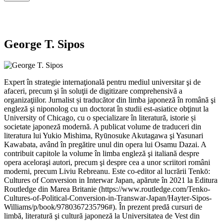
George T. Sipos
Expert în strategie internaţională pentru mediul universitar şi de
afaceri, precum şi în soluţii de digitizare comprehensivă a
organizaţiilor. Jurnalist și traducător din limba japoneză în română şi
engleză şi niponolog cu un doctorat în studii est-asiatice obţinut la
University of Chicago, cu o specializare în literatură, istorie și
societate japoneză modernă. A publicat volume de traduceri din
literatura lui Yukio Mishima, Ryūnosuke Akutagawa şi Yasunari
Kawabata, având în pregătire unul din opera lui Osamu Dazai. A
contribuit capitole la volume în limba engleză şi italiană despre
opera aceloraşi autori, precum şi despre cea a unor scriitori români
moderni, precum Liviu Rebreanu. Este co-editor al lucrării Tenkō:
Cultures of Conversion in Interwar Japan, apărute în 2021 la Editura
Routledge din Marea Britanie (https://www.routledge.com/Tenko-
Cultures-of-Political-Conversion-in-Transwar-Japan/Hayter-Sipos-
Williams/p/book/9780367235796#). În prezent predă cursuri de
limbă, literatură şi cultură japoneză la Universitatea de Vest din