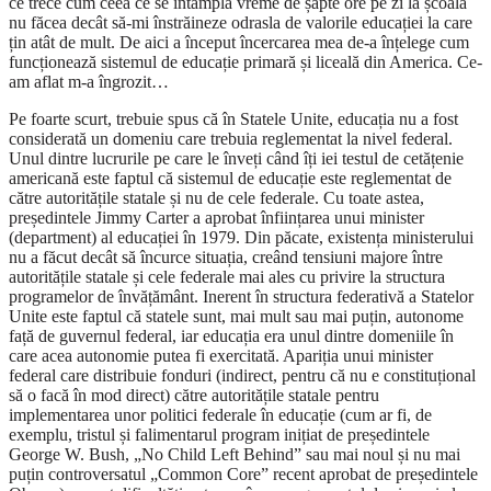
ce trece cum ceea ce se întâmpla vreme de șapte ore pe zi la școală
nu făcea decât să-mi înstrăineze odrasla de valorile educației la care
țin atât de mult. De aici a început încercarea mea de-a înțelege cum
funcționează sistemul de educație primară și liceală din America. Ce-
am aflat m-a îngrozit…
Pe foarte scurt, trebuie spus că în Statele Unite, educația nu a fost
considerată un domeniu care trebuia reglementat la nivel federal.
Unul dintre lucrurile pe care le înveți când îți iei testul de cetățenie
americană este faptul că sistemul de educație este reglementat de
către autoritățile statale și nu de cele federale. Cu toate astea,
președintele Jimmy Carter a aprobat înființarea unui minister
(department) al educației în 1979. Din păcate, existența ministerului
nu a făcut decât să încurce situația, creând tensiuni majore între
autoritățile statale și cele federale mai ales cu privire la structura
programelor de învățământ. Inerent în structura federativă a Statelor
Unite este faptul că statele sunt, mai mult sau mai puțin, autonome
față de guvernul federal, iar educația era unul dintre domeniile în
care acea autonomie putea fi exercitată. Apariția unui minister
federal care distribuie fonduri (indirect, pentru că nu e constituțional
să o facă în mod direct) către autoritățile statale pentru
implementarea unor politici federale în educație (cum ar fi, de
exemplu, tristul și falimentarul program inițiat de președintele
George W. Bush, „No Child Left Behind” sau mai noul și nu mai
puțin controversatul „Common Core” recent aprobat de președintele