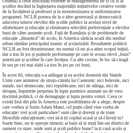
Obama) a creat dificultăți extreme în managementul de zi cu zi al
școlilor ducând la înghețarea majorității inițiativelor creative venite
de la învățători și profesori și la monotonizarea și uniformizarea
programei. NCLB pornea de la o idee generoasă și democratică:
aducerea tuturor elevilor din școlile publice la același nivel de
alfabetizare și educație și eliminarea selectării preferențiale a elevilor
buni de către anumite școli. Față de România și de problemele de
educație „dinastică” de acolo, în America sărăcia acută din mediul
urban rămâne principalul inamic al școlarizării. Rezultatele politicii
NCLB au fost dezastruoase: nu numai că nu și-a atins scopul inițial,
dar a tras în jos și puținele performanțe pe care le aveau elevii „buni”
americani și școlilor în care învățau. Cu alte cuvine, în loc să-i tragă
în sus pe cei mai slabi i-a tras în jos pe cei buni.
În acest fel, educația s-a adăugat și ea acelor domenii din Statele
Unite care amintesc de struțo-cămila lui Cantemir: nici federale, nici
statale, nici democrate, nici republicane, nici de stânga, nici de
dreapta, împietrite perpetuu în lupte partinice animate nu de vreo
doctrină politică, ci de demagogie și lupta pentru voturi. Ceea ce
există însă din plin în America este posibilitatea de a alege, despre
care vorbea și Sorin Adam Matei, cel puțin când vine vorba de
educație: vrei școli particulare? sunt câte-ți dorești și de toate
filosofiile educaționale; vrei să-ți ții copilul acasă și să-l înveți tu?
foarte bine, nu te oprește nimeni; ai bani să te muți într-un district de
oameni cu stare, unde sunt și școli publice bune? ia-ți casă acolo și