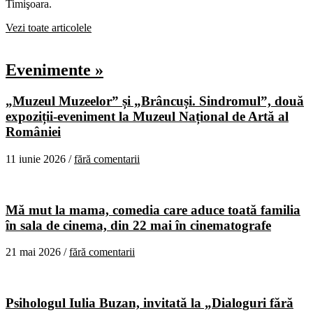
Timişoara.
Vezi toate articolele
Evenimente »
„Muzeul Muzeelor” și „Brâncuși. Sindromul”, două
expoziții-eveniment la Muzeul Național de Artă al
României
11 iunie 2026 /
fără comentarii
Mă mut la mama, comedia care aduce toată familia
în sala de cinema, din 22 mai în cinematografe
21 mai 2026 /
fără comentarii
Psihologul Iulia Buzan, invitată la „Dialoguri fără