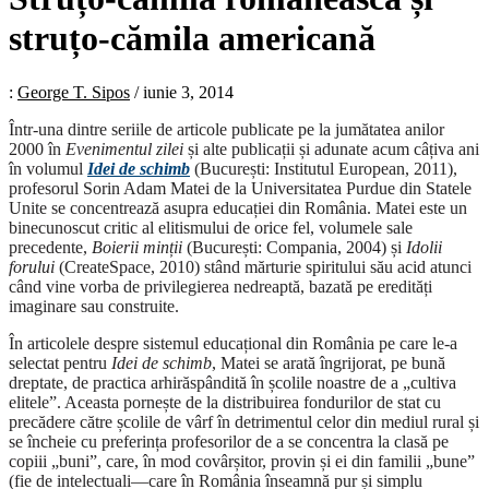
struțo-cămila americană
:
George T. Sipos
/
iunie 3, 2014
Într-una dintre seriile de articole publicate pe la jumătatea anilor
2000 în
Evenimentul zilei
și alte publicații și adunate acum câțiva ani
în volumul
Idei de schimb
(București: Institutul European, 2011),
profesorul Sorin Adam Matei de la Universitatea Purdue din Statele
Unite se concentrează asupra educației din România. Matei este un
binecunoscut critic al elitismului de orice fel, volumele sale
precedente,
Boierii minții
(București: Compania, 2004) și
Idolii
forului
(CreateSpace, 2010) stând mărturie spiritului său acid atunci
când vine vorba de privilegierea nedreaptă, bazată pe eredități
imaginare sau construite.
În articolele despre sistemul educațional din România pe care le-a
selectat pentru
Idei de schimb
, Matei se arată îngrijorat, pe bună
dreptate, de practica arhirăspândită în școlile noastre de a „cultiva
elitele”. Aceasta pornește de la distribuirea fondurilor de stat cu
precădere către școlile de vârf în detrimentul celor din mediul rural și
se încheie cu preferința profesorilor de a se concentra la clasă pe
copiii „buni”, care, în mod covârșitor, provin și ei din familii „bune”
(fie de intelectuali—care în România înseamnă pur și simplu