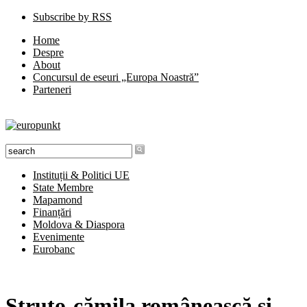
Subscribe by RSS
Home
Despre
About
Concursul de eseuri „Europa Noastră”
Parteneri
Instituții & Politici UE
State Membre
Mapamond
Finanțări
Moldova & Diaspora
Evenimente
Eurobanc
Struțo-cămila românească și