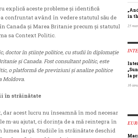
u explică aceste probleme şi identifică
„And
in th
-a confruntat având în vedere statutul său de
 în Canada şi Marea Britanie precum şi statutul
25 mar
rma sa Context Politic.
INTE
, doctor în ştiinţe politice, cu studii în diplomaţie
ritanie şi Canada. Fost consultant politic, este
Inte
ic, o platformă de previziuni şi analize politice
„Sun
la pr
a Moldova.
16 ian
i în străinătate
gat, dar acest lucru nu înseamnă în mod necesar
ile m-au ajutat, ci dorința de a mă reintegra în
EUR
in lumea largă. Studiile în străinătate deschid
Macro