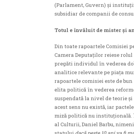
(Parlament, Guvern) şi instituţii
subsidiar de companii de consult
Totul e învăluit de mister şi 
Din toate rapoartele Comisiei pe
Camera Deputaţilor reiese rolul 
pregăti individul în vederea do
analitice relevante pe piaţa mun
rapoartele comisiei este de bun 
elita politică în vederea refor
suspendată la nivel de teorie şi
acest sens nu există, iar pactele
miză politică nu instituţională.
al Culturii, Daniel Barbu, nimen
statului
dacă peste 10 ani va fi ma