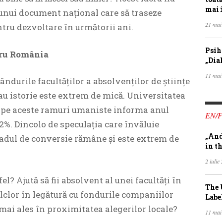
mai 
unui document naţional care să traseze
21 mai
tru dezvoltare în următorii ani.
Psih
tru România
„Dia
11 mai
ndurile facultăţilor a absolvenţilor de ştiinţe
 sau istorie este extrem de mică. Universitatea
n pe aceste ramuri umaniste informa anul
EN/
12%. Dincolo de speculaţia care învăluie
„And
gradul de conversie rămâne şi este extrem de
in th
2 iulie
fel? Ajută să fii absolvent al unei facultăţi în
The 
olclor în legătură cu fondurile companiilor
Labe
 mai ales în proximitatea alegerilor locale?
11 mai