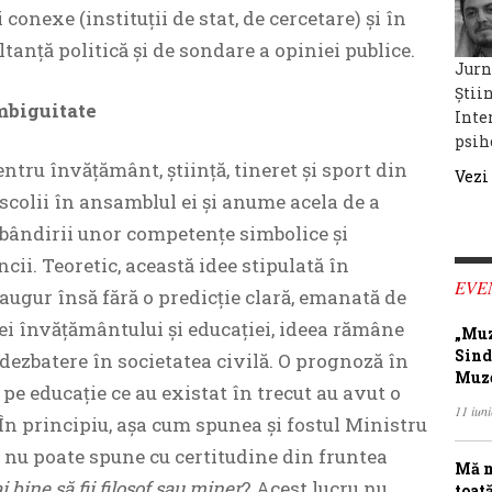
 conexe (instituţii de stat, de cercetare) şi în
anţă politică şi de sondare a opiniei publice.
Jurna
Ştii
ambiguitate
Inte
psih
ntru învăţământ, ştiinţă, tineret şi sport din
Vezi
scolii în ansamblul ei şi anume acela de a
bândirii unor competenţe simbolice şi
cii. Teoretic, această idee stipulată în
EVE
augur însă fără o predicţie clară, emanată de
mei învăţământului şi educaţiei, ideea rămâne
„Muz
Sind
 dezbatere în societatea civilă. O prognoză în
Muze
 pe educaţie ce au existat în trecut au avut o
11 iun
 În principiu, aşa cum spunea şi fostul Ministru
i nu poate spune cu certitudine din fruntea
Mă m
i bine să fii filosof sau miner
? Acest lucru nu
toat