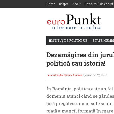
Home
Despre
About
Concursul de eseuri
INSTITUȚII & POLITICI UE
STATE MEMB
Dezamăgirea din jurul
politică sau istoria!
:
Dumitru-Alexandru Filimon
/
februarie 29, 2016
În România, politica este un fel 
domeniu atunci când se gândesc l
ţară pregătesc anual sute şi mii
piaţă a muncii formată în mare d