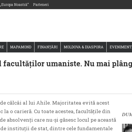
 „Europa Noastră”
Parteneri
RE
MAPAMOND
FINANȚĂRI
MOLDOVA & DIASPORA
EVENIMENT
 facultăţilor umaniste. Nu mai plâng
de călcâi al lui Ahile. Majoritatea evită acest
a o carieră. Cu toate acestea, facultăţile din
DUM
 de absolvenţi care nu-şi găsesc locul pe această
e instituţii de stat, dintre cele fundamentale