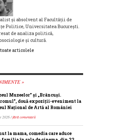
list şi absolvent al Facultăţii de
nţe Politice, Universitatea Bucureşti.
resat de analiza politică,
osociologie şi cultură.
 toate articolele
NIMENTE »
eul Muzeelor” și „Brâncuși.
romul”, două expoziții-eveniment la
ul Național de Artă al României
ie 2026 /
fără comentarii
ut la mama, comedia care aduce
ă familia în sala de cinema, din 22