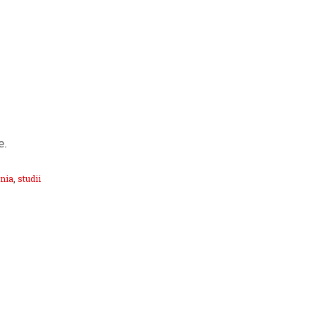
e.
nia
,
studii