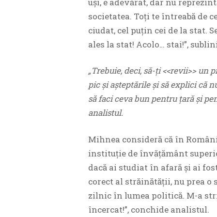
uși, e adevărat, dar nu reprezint
societatea. Toți te întreabă de ce
ciudat, cel puțin cei de la stat.
ales la stat! Acolo… stai!”, subl
„Trebuie, deci, să-ți <<revii>> un p
pic și așteptările și să explici că 
să faci ceva bun pentru țară și pen
analistul.
Mihnea consideră că în România 
instituţie de învăţământ superior
dacă ai studiat în afară și ai fo
corect al străinătății, nu prea o 
zilnic în lumea politică. M-a str
încercat!”, conchide analistul.