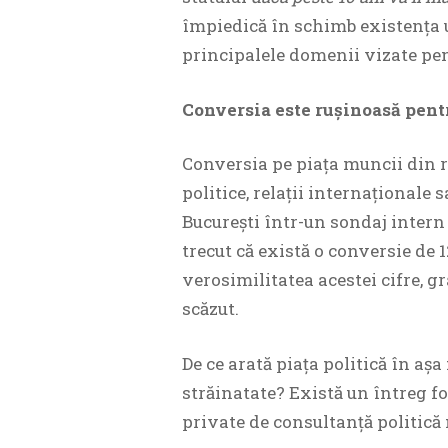
împiedică în schimb existenţa 
principalele domenii vizate pen
Conversia este ruşinoasă pen
Conversia pe piaţa muncii din râ
politice, relaţii internaţionale
Bucureşti într-un sondaj inter
trecut că există o conversie de 
verosimilitatea acestei cifre, 
scăzut.
De ce arată piaţa politică în aşa 
străinatate? Există un întreg f
private de consultanță politică