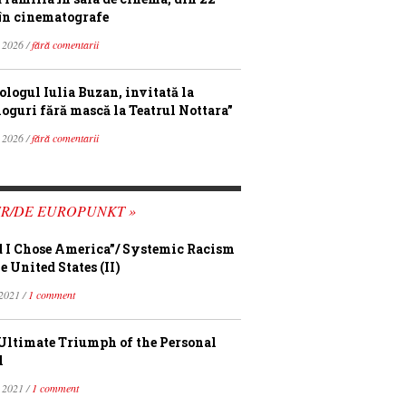
în cinematografe
 2026 /
fără comentarii
ologul Iulia Buzan, invitată la
loguri fără mască la Teatrul Nottara”
 2026 /
fără comentarii
FR/DE EUROPUNKT »
 I Chose America”/ Systemic Racism
e United States (II)
 2021 /
1 comment
Ultimate Triumph of the Personal
l
 2021 /
1 comment