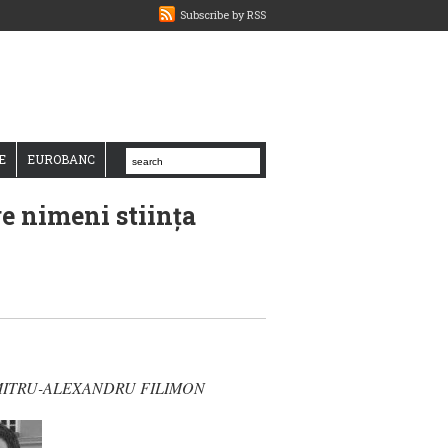
Subscribe by RSS
E
EUROBANC
e nimeni stiinţa
ITRU-ALEXANDRU FILIMON