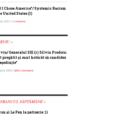
 I Chose America”/ Systemic Racism
e United States (I)
tie 2021 /
1 comment
RVIU »
rviu/ Generalul SIE (r) Silviu Predoiu:
t pregătit și sunt hotărât să candidez
eședinție”
uarie 2024 /
fără comentarii
OBANCUL SĂPTĂMÂNII »
n şi Le Pen la patiserie :))