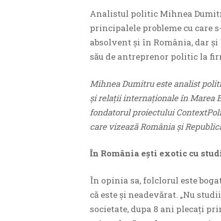
Analistul politic Mihnea Dumitr
principalele probleme cu care s
absolvent şi în România, dar şi
său de antreprenor politic la fi
Mihnea Dumitru este analist politic
şi relaţii internaţionale în Marea B
fondatorul proiectului ContextPolit
care vizează România şi Republic
În România ești exotic cu studi
În opinia sa, folclorul este bo
că este şi neadevărat. „Nu studi
societate, dupa 8 ani plecați pr