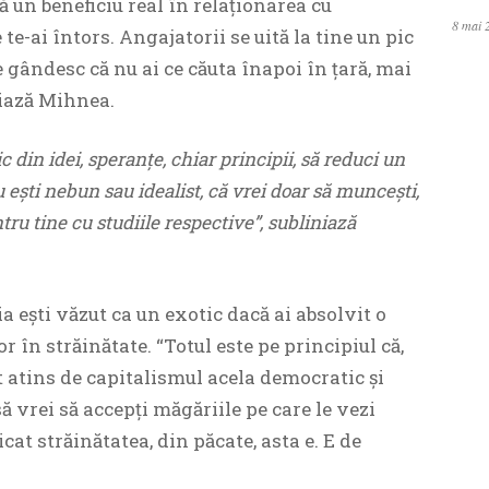
ă un beneficiu real în relaționarea cu
8 mai 
 te-ai întors. Angajatorii se uită la tine un pic
 Se gândesc că nu ai ce căuta înapoi în țară, mai
iniază Mihnea.
ic din idei, speranțe, chiar principii, să reduci un
nu ești nebun sau idealist, că vrei doar să muncești,
tru tine cu studiile respective”, subliniază
ești văzut ca un exotic dacă ai absolvit o
 în străinătate. “Totul este pe principiul că,
st atins de capitalismul acela democratic și
să vrei să accepți măgăriile pe care le vezi
icat străinătatea, din păcate, asta e. E de