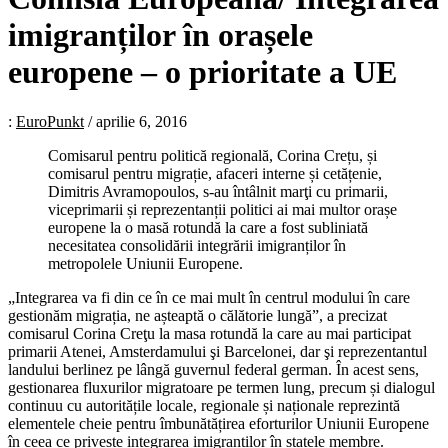
imigranților în orașele
europene – o prioritate a UE
:
EuroPunkt
/
aprilie 6, 2016
Comisarul pentru politică regională, Corina Crețu, și
comisarul pentru migrație, afaceri interne și cetățenie,
Dimitris Avramopoulos, s-au întâlnit marţi cu primarii,
viceprimarii și reprezentanții politici ai mai multor orașe
europene la o masă rotundă la care a fost subliniată
necesitatea consolidării integrării imigranților în
metropolele Uniunii Europene.
„Integrarea va fi din ce în ce mai mult în centrul modului în care
gestionăm migrația, ne așteaptă o călătorie lungă”, a precizat
comisarul Corina Creţu la masa rotundă la care au mai participat
primarii Atenei, Amsterdamului şi Barcelonei, dar şi reprezentantul
landului berlinez pe lângă guvernul federal german. În acest sens,
gestionarea fluxurilor migratoare pe termen lung, precum și dialogul
continuu cu autoritățile locale, regionale și naționale reprezintă
elementele cheie pentru îmbunătățirea eforturilor Uniunii Europene
în ceea ce privește integrarea imigranților în statele membre.