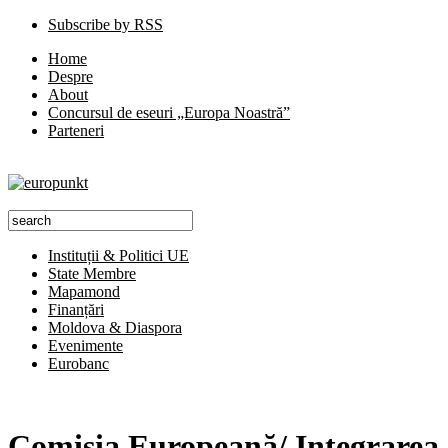
Subscribe by RSS
Home
Despre
About
Concursul de eseuri „Europa Noastră”
Parteneri
Instituții & Politici UE
State Membre
Mapamond
Finanțări
Moldova & Diaspora
Evenimente
Eurobanc
Comisia Europeană/ Integrarea