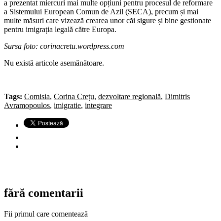
a prezentat miercuri mai multe opțiuni pentru procesul de reformare
a Sistemului European Comun de Azil (SECA), precum și mai
multe măsuri care vizează crearea unor căi sigure și bine gestionate
pentru imigrația legală către Europa.
Sursa foto: corinacretu.wordpress.com
Nu există articole asemănătoare.
Tags:
Comisia
,
Corina Crețu
,
dezvoltare regională
,
Dimitris
Avramopoulos
,
imigratie
,
integrare
fără comentarii
Fii primul care comentează