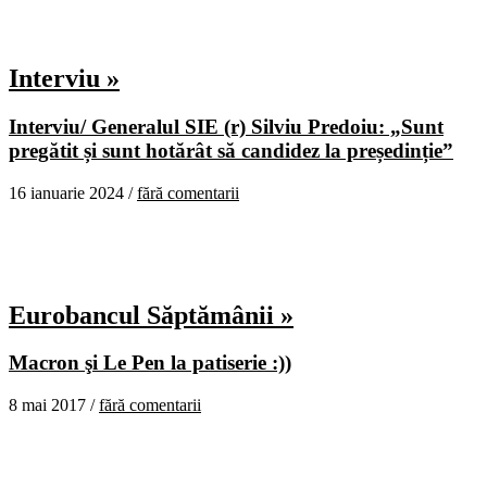
Interviu »
Interviu/ Generalul SIE (r) Silviu Predoiu: „Sunt
pregătit și sunt hotărât să candidez la președinție”
16 ianuarie 2024 /
fără comentarii
Eurobancul Săptămânii »
Macron şi Le Pen la patiserie :))
8 mai 2017 /
fără comentarii