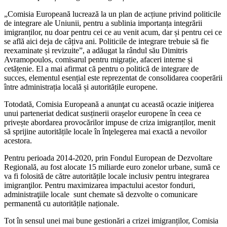
„Comisia Europeană lucrează la un plan de acțiune privind politicile
de integrare ale Uniunii, pentru a sublinia importanța integrării
imigranților, nu doar pentru cei ce au venit acum, dar și pentru cei ce
se află aici deja de câțiva ani. Politicile de integrare trebuie să fie
reexaminate și revizuite”, a adăugat la rândul său Dimitris
Avramopoulos, comisarul pentru migrație, afaceri interne și
cetățenie. El a mai afirmat că pentru o politică de integrare de
succes, elementul esențial este reprezentat de consolidarea cooperării
între administrația locală și autoritățile europene.
Totodată, Comisia Europeană a anunţat cu această ocazie iniţierea
unui parteneriat dedicat susținerii orașelor europene în ceea ce
privește abordarea provocărilor impuse de criza imigranților, menit
să sprijine autoritățile locale în înţelegerea mai exactă a nevoilor
acestora.
Pentru perioada 2014-2020, prin Fondul European de Dezvoltare
Regională, au fost alocate 15 miliarde euro zonelor urbane, sumă ce
va fi folosită de către autoritățile locale inclusiv pentru integrarea
imigranţilor. Pentru maximizarea impactului acestor fonduri,
administraţiile locale sunt chemate să dezvolte o comunicare
permanentă cu autoritățile naționale.
Tot în sensul unei mai bune gestionări a crizei imigranților, Comisia