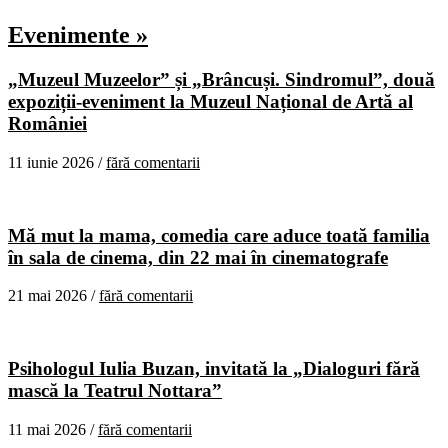
Evenimente »
„Muzeul Muzeelor” și „Brâncuși. Sindromul”, două
expoziții-eveniment la Muzeul Național de Artă al
României
11 iunie 2026 /
fără comentarii
Mă mut la mama, comedia care aduce toată familia
în sala de cinema, din 22 mai în cinematografe
21 mai 2026 /
fără comentarii
Psihologul Iulia Buzan, invitată la „Dialoguri fără
mască la Teatrul Nottara”
11 mai 2026 /
fără comentarii