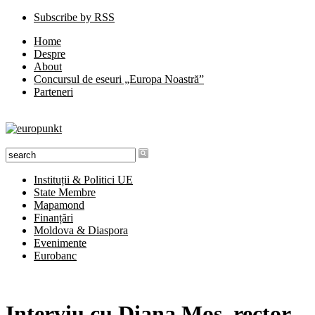
Subscribe by RSS
Home
Despre
About
Concursul de eseuri „Europa Noastră”
Parteneri
Instituții & Politici UE
State Membre
Mapamond
Finanțări
Moldova & Diaspora
Evenimente
Eurobanc
Interviu cu Diana Moș, rector