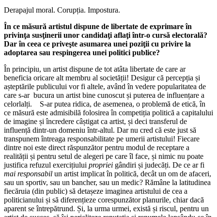
Derapajul moral. Corupția. Impostura.
În ce măsură artistul dispune de libertate de exprimare în
privinţa susţinerii unor candidaţi aflaţi într-o cursă electorală?
Dar în ceea ce priveşte asumarea unei poziţii cu privire la
adoptarea sau respingerea unei politici publice?
În principiu, un artist dispune de tot atâta libertate de care ar
beneficia oricare alt membru al societății! Desigur că percepția și
așteptările publicului vor fi altele, având în vedere popularitatea de
care s-ar bucura un artist bine cunoscut și puterea de influențare a
celorlalți. S-ar putea ridica, de asemenea, o problemă de etică, în
ce măsură este admisibilă folosirea în competiția politică a capitalului
de imagine și încredere câștigat ca artist, și deci transferul de
influență dintr-un domeniu într-altul. Dar nu cred că este just să
transpunem întreaga responsabilitate pe umerii artistului! Fiecare
dintre noi este direct răspunzător pentru modul de receptare a
realității și pentru setul de alegeri pe care îl face, și nimic nu poate
justifica refuzul exercițiului
propriei
gândiri și judecăți. De ce ar fi
mai
responsabil
un artist implicat în politică, decât un om de afaceri,
sau un sportiv, sau un bancher, sau un medic? Rămâne la latitudinea
fiecăruia (din public) să detașeze imaginea artistului de cea a
politicianului și să diferențieze corespunzător planurile, chiar dacă
aparent se întrepătrund. Și, la urma urmei, există și riscul, pentru un