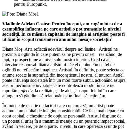
pentru Europunkt.
Vladimir Adrian Costea: Pentru început, am rugămintea de a
exemplifica influenţa pe care artiştii o pot transmite la nivelul
societăţii. În ce măsură capitalul de imagine al artiştilor poate fi
utilizat în scopul transmiterii anumitor mesaje societăţii?
Diana Moş: Arta reflectă adevărul despre noi înșine. Artistul ne
prezintă o oglindă în care putem să ne privim onest – realizând, de
fapt, o prospecțiune a universului nostru interior. Cred că aici
intervine responsabilitatea artistului. De el depinde în ce fel de
oglindă ne reflectăm imaginea. Artistul, în definitiv, poate selecta
ce
anume scoate la suprafață din inconștientul nostru, al tuturor. Astfel,
poate influența societatea într-un mod foarte subtil, acționând asupra
acelor mecanisme invizibile care controlează modul în care ne
raportăm,
afectiv
, la realitate, și de aici, și asupra felului în care
ajungem să gândim, să relaționăm și în final, să acționăm.
În funcție de o serie de factori care concurează, un artist poate
acumula un capital de imagine considerabil. Ce face mai departe cu
acest capital, e chestiune de opțiune personală. Artistul dispune de
un potențial uriaș în a transmite mesaje cu un puternic impact social,
având în vedere, pe de o parte, nivelul la care operează și unde pot