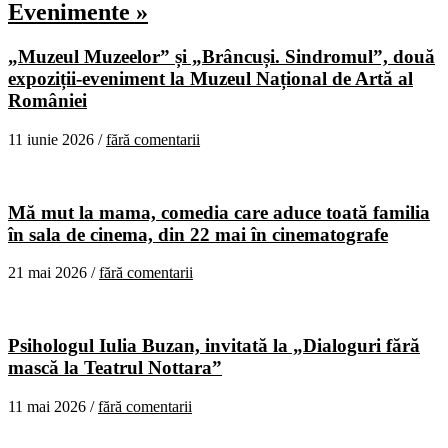
Evenimente »
„Muzeul Muzeelor” și „Brâncuși. Sindromul”, două
expoziții-eveniment la Muzeul Național de Artă al
României
11 iunie 2026 /
fără comentarii
Mă mut la mama, comedia care aduce toată familia
în sala de cinema, din 22 mai în cinematografe
21 mai 2026 /
fără comentarii
Psihologul Iulia Buzan, invitată la „Dialoguri fără
mască la Teatrul Nottara”
11 mai 2026 /
fără comentarii