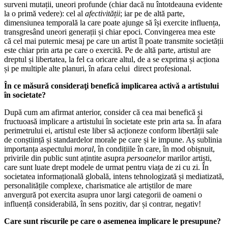
surveni mutații, uneori profunde (chiar dacă nu întotdeauna evidente
la o primă vedere): cel al
afectivității
; iar pe de altă parte,
dimensiunea temporală la care poate ajunge să își exercite influența,
transgresând uneori generații și chiar epoci. Convingerea mea este
că cel mai puternic mesaj pe care un artist îl poate transmite societății
este chiar prin arta pe care o exercită. Pe de altă parte, artistul are
dreptul și libertatea, la fel ca oricare altul, de a se exprima și acționa
și pe multiple alte planuri, în afara celui direct profesional.
În ce măsură consideraţi benefică implicarea activă a artistului
în societate?
După cum am afirmat anterior, consider că cea mai benefică și
fructuoasă implicare a artistului în societate este prin arta sa. În afara
perimetrului ei, artistul este liber să acționeze conform libertății sale
de conștiință și standardelor morale pe care și le impune. Aș sublinia
importanța aspectului
moral
, în condițiile în care, în mod obișnuit,
privirile din public sunt ațintite asupra
persoanelor
marilor artiști,
care sunt luate drept modele de urmat pentru viața de zi cu zi. În
societatea informațională globală, intens tehnologizată și mediatizată,
personalitățile complexe, charismatice ale artiștilor de mare
anvergură pot exercita asupra unor largi categorii de oameni o
influență considerabilă, în sens pozitiv, dar și contrar, negativ!
Care sunt riscurile pe care o asemenea implicare le presupune?