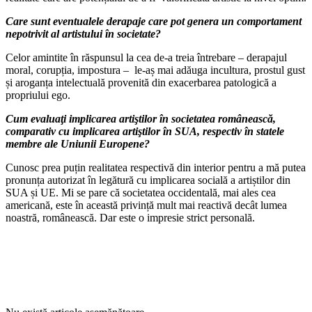
Care sunt eventualele derapaje care pot genera un comportament
nepotrivit al artistului în societate?
Celor amintite în răspunsul la cea de-a treia întrebare – derapajul
moral, corupția, impostura – le-aș mai adăuga incultura, prostul gust
și aroganța intelectuală provenită din exacerbarea patologică a
propriului ego.
Cum evaluaţi implicarea artiştilor în societatea românească,
comparativ cu implicarea artiştilor în SUA, respectiv în statele
membre ale Uniunii Europene?
Cunosc prea puțin realitatea respectivă din interior pentru a mă putea
pronunța autorizat în legătură cu implicarea socială a artiștilor din
SUA și UE. Mi se pare că societatea occidentală, mai ales cea
americană, este în această privință mult mai reactivă decât lumea
noastră, românească. Dar este o impresie strict personală.