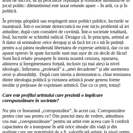
artist de succes, să își pericliteze reputația și renumele lansându-se în
jocul politic: diletantismul este taxat oriunde apare – în artă, ca și în
politică.
În privința adoptării sau respingerii unor politici publice, lucrurile se
nuanțează. Într-o societate democratică nu este nicio problemă să iei
atitudine, după cum consideri de cuviință. Într-o societate totalitară,
însă, lucrurile se schimbă radical. Desigur că, în principiu, artistul ar
fi dator să semnaleze orice derapaj și să facă tot ce-i stă în putință
pentru a-și păstra nealterată libertatea de expresie artistică, dar cu un
aparat opresiv în spate lucrurile sunt mai ușor de zis decât de făcut!
Sunt încă relativ proaspete în istoria noastră cenzura, epurarea,
alinierea și înregimentarea forțată, inclusiv (și mai ales) la nivel
ideologic, înfierarea „proletară” a „artei decadente” și alte asemenea
orori și absurdități. După cum istoria a demonstrat-o, chiar tensiunea
dintre ideologia politică și viziunea artistică poate genera forme
inedite și prețioase de exprimare artistică. Dar cu ce preț, totuși!
Care este profilul artistului care prezintă o implicare
corespunzătoare în societate?
Nu știu ce înseamnă „corespunzător”, în acest caz. Corespunzător
pentru cine sau pentru ce? Din punctul meu de vedere, atitudinea
cea mai „corespunzătoare” pentru un artist este aceea care îi conferă
capacitatea de a transpune în artă orice situație din viață și din
realitate care are potențialul de a fi valorificată artistic la nivel optim.