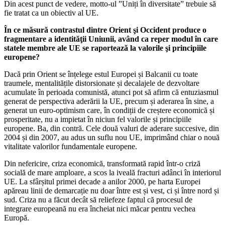
Din acest punct de vedere, motto-ul ”Uniți în diversitate” trebuie să
fie tratat ca un obiectiv al UE.
În ce măsură contrastul dintre Orient şi Occident produce o
fragmentare a identităţii Uniunii, având ca reper modul în care
statele membre ale UE se raportează la valorile şi principiile
europene?
Dacă prin Orient se înțelege estul Europei și Balcanii cu toate
traumele, mentalitățile distorsionate și decalajele de dezvoltare
acumulate în perioada comunistă, atunci pot să afirm că entuziasmul
generat de perspectiva aderării la UE, precum și aderarea în sine, a
generat un euro-optimism care, în condiții de creștere economică și
prosperitate, nu a impietat în niciun fel valorile și principiile
europene. Ba, din contră. Cele două valuri de aderare succesive, din
2004 și din 2007, au adus un suflu nou UE, imprimând chiar o nouă
vitalitate valorilor fundamentale europene.
Din nefericire, criza economică, transformată rapid într-o criză
socială de mare amploare, a scos la iveală fracturi adânci în interiorul
UE. La sfârșitul primei decade a anilor 2000, pe harta Europei
apăreau linii de demarcație nu doar între est și vest, ci și între nord și
sud. Criza nu a făcut decât să reliefeze faptul că procesul de
integrare europeană nu era încheiat nici măcar pentru vechea
Europă.