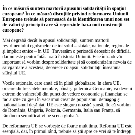
În ce măsură suntem martorii apusului solidarităţii în spaţiul
european? În ce măsură discuţiile privind reformarea Uniunii
Europene trebuie să pornească de la identificarea unui nou set
de valori şi principii care să reprezinte baza noii construcţii
europene?
Mai degrabă decât la apusul solidarității, suntem martorii
revirimentului egoismelor de tot soiul – statale, naționale, regionale
și implicit etnice – în UE. Traversăm o perioadă deosebit de dificilă,
dar nu este pentru întâia oară în istoria Uniunii. Este într-adevăr
important să vorbim despre solidaritate și să conștientizăm nevoia de
salvgardare a acesteia, deoarece colapsul solidarității înseamnă
sfârșitul UE.
Vocile raționale, care arată că în plină globalizare, în afara UE,
oricare dintre statele membre, până și puternica Germanie, va deveni
extrem de vulnerabil din punct de vedere economic și financiar, se
fac auzite cu greu în vacarmul creat de populismul demagog și
naționalismul deșănțat. UE este singura noastră șansă, fie că vorbim
de România, Ungaria, Polonia, Germania, Italia sau Franța, să
rămânem semnificativi pe scena globală.
De reformarea UE se vorbește de foarte mult timp. Reforma UE este
esențială, dar, în primul rând, trebuie să știi spre ce vrei să te îndrepți.