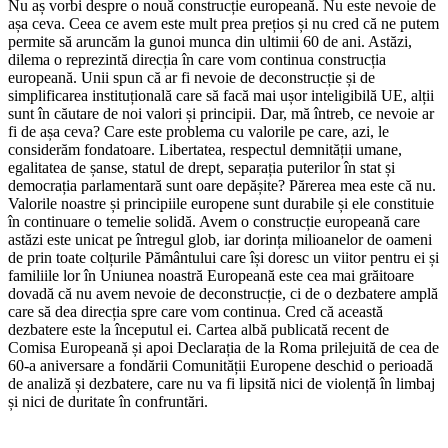
Nu aș vorbi despre o nouă construcție europeană. Nu este nevoie de
așa ceva. Ceea ce avem este mult prea prețios și nu cred că ne putem
permite să aruncăm la gunoi munca din ultimii 60 de ani. Astăzi,
dilema o reprezintă direcția în care vom continua construcția
europeană. Unii spun că ar fi nevoie de deconstrucție și de
simplificarea instituțională care să facă mai ușor inteligibilă UE, alții
sunt în căutare de noi valori și principii. Dar, mă întreb, ce nevoie ar
fi de așa ceva? Care este problema cu valorile pe care, azi, le
considerăm fondatoare. Libertatea, respectul demnității umane,
egalitatea de șanse, statul de drept, separația puterilor în stat și
democrația parlamentară sunt oare depășite? Părerea mea este că nu.
Valorile noastre și principiile europene sunt durabile și ele constituie
în continuare o temelie solidă. Avem o construcție europeană care
astăzi este unicat pe întregul glob, iar dorința milioanelor de oameni
de prin toate colțurile Pământului care își doresc un viitor pentru ei și
familiile lor în Uniunea noastră Europeană este cea mai grăitoare
dovadă că nu avem nevoie de deconstrucție, ci de o dezbatere amplă
care să dea direcția spre care vom continua. Cred că această
dezbatere este la începutul ei. Cartea albă publicată recent de
Comisa Europeană și apoi Declarația de la Roma prilejuită de cea de
60-a aniversare a fondării Comunității Europene deschid o perioadă
de analiză și dezbatere, care nu va fi lipsită nici de violență în limbaj
și nici de duritate în confruntări.