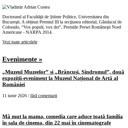
Doctorand al Facultăţii de Ştiinte Politice, Universitatea din
Bucureşti. A obținut Premiul III la secţiunea editorial, Gândacul de
Colorado, “Vox populi, vox dei”, Premiile Presei Româneşti Nord
Americane - NARPA 2014.
Vezi toate articolele
Evenimente »
„Muzeul Muzeelor” și „Brâncuși. Sindromul”, două
expoziții-eveniment la Muzeul Național de Artă al
României
11 iunie 2026 /
fără comentarii
Mă mut la mama, comedia care aduce toată familia
în sala de cinema, din 22 mai în cinematografe