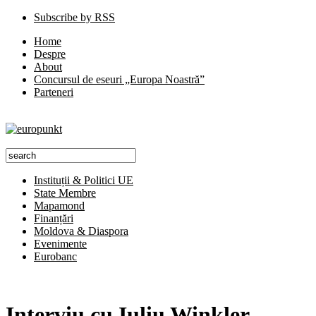
Subscribe by RSS
Home
Despre
About
Concursul de eseuri „Europa Noastră”
Parteneri
Instituții & Politici UE
State Membre
Mapamond
Finanțări
Moldova & Diaspora
Evenimente
Eurobanc
Interviu cu Iuliu Winkler,