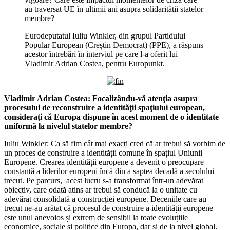
au traversat UE în ultimii ani asupra solidarităţii statelor
membre?
Eurodeputatul Iuliu Winkler, din grupul Partidului
Popular European (Creștin Democrat) (PPE), a răspuns
acestor întrebări în interviul pe care l-a oferit lui
Vladimir Adrian Costea, pentru Europunkt.
Vladimir Adrian Costea: Focalizându-vă atenţia asupra
procesului de reconstruire a identităţii spaţiului european,
consideraţi că Europa dispune în acest moment de o identitate
uniformă la nivelul statelor membre?
Iuliu Winkler: Ca să fim cât mai exacți cred că ar trebui să vorbim de
un proces de construire a identității comune în spațiul Uniunii
Europene. Crearea identității europene a devenit o preocupare
constantă a liderilor europeni încă din a șaptea decadă a secolului
trecut. Pe parcurs, acest lucru s-a transformat într-un adevărat
obiectiv, care odată atins ar trebui să conducă la o unitate cu
adevărat consolidată a construcției europene. Deceniile care au
trecut ne-au arătat că procesul de construire a identității europene
este unul anevoios și extrem de sensibil la toate evoluțiile
economice, sociale și politice din Europa, dar și de la nivel global.