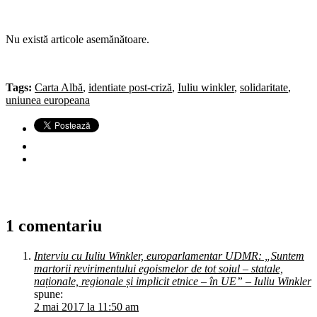
Nu există articole asemănătoare.
Tags:
Carta Albă
,
identiate post-criză
,
Iuliu winkler
,
solidaritate
,
uniunea europeana
1 comentariu
Interviu cu Iuliu Winkler, europarlamentar UDMR: „Suntem
martorii revirimentului egoismelor de tot soiul – statale,
naționale, regionale și implicit etnice – în UE” – Iuliu Winkler
spune:
2 mai 2017 la 11:50 am