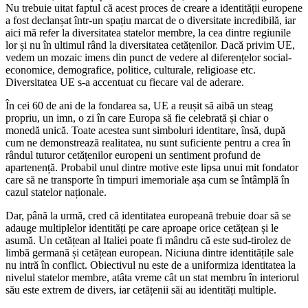
Nu trebuie uitat faptul că acest proces de creare a identității europene
a fost declanșat într-un spațiu marcat de o diversitate incredibilă, iar
aici mă refer la diversitatea statelor membre, la cea dintre regiunile
lor și nu în ultimul rând la diversitatea cetățenilor. Dacă privim UE,
vedem un mozaic imens din punct de vedere al diferențelor social-
economice, demografice, politice, culturale, religioase etc.
Diversitatea UE s-a accentuat cu fiecare val de aderare.
În cei 60 de ani de la fondarea sa, UE a reușit să aibă un steag
propriu, un imn, o zi în care Europa să fie celebrată și chiar o
monedă unică. Toate acestea sunt simboluri identitare, însă, după
cum ne demonstrează realitatea, nu sunt suficiente pentru a crea în
rândul tuturor cetățenilor europeni un sentiment profund de
apartenență. Probabil unul dintre motive este lipsa unui mit fondator
care să ne transporte în timpuri imemoriale așa cum se întâmplă în
cazul statelor naționale.
Dar, până la urmă, cred că identitatea europeană trebuie doar să se
adauge multiplelor identități pe care aproape orice cetățean și le
asumă. Un cetățean al Italiei poate fi mândru că este sud-tirolez de
limbă germană și cetățean european. Niciuna dintre identitățile sale
nu intră în conflict. Obiectivul nu este de a uniformiza identitatea la
nivelul statelor membre, atâta vreme cât un stat membru în interiorul
său este extrem de divers, iar cetățenii săi au identități multiple.