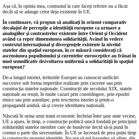
Așa că, în opinia mea, contrastul la care faceți referire nu a făcut
decât să se adauge celor deja existente în UE.
În continuare, vă propun să analizaţi în orizont comparativ
decalajul de percepţie a identităţii europene ca urmare a
analogiilor şi contrastrelor existente între Orient şi Occident
având ca reper dimensiunea solidarităţii. Având în vedere
contextul internaţional şi divergenţele existente la nivelul
statelor din spaţiul european, în ce măsură consideraţi că
ascensiunea populismului şi curentelor eurosceptice au frânat în
mod semnificativ dezvoltarea uniformă a solidarităţii în spaţiul
european?
De-a lungul istoriei, teritoriile Europei au cunoscut unificări
succesive sub forma imperiilor realizate prin cucerire sau prin
construcția statelor naționale. Construcții ale secolului XIX, statele
naționale au reușit, în multe cazuri prin constrângere, prin epurări
etnice sau prin asimilare, prin rescrierea istoriei și printr-o
propagandă asiduă, să-și creeze identitatea națională.
Născută în urma unui tratat economic încheiat între șase state vecine,
UE a ajuns, în timp, o construcție politică unică fondată pe principiul
solidarității statelor membre care de bunăvoie decid să-și pună în
comun o parte din suveranitate. În UE se lucrează de prea puțin timp
la construcția propriei identități. Nu pot să mă hazardez să afirm, din