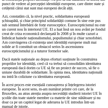
punct de vedere al percepției identității europene, care dintre state și
cetățenii cărui stat sunt mai europeni decât alții.
Azi, constatăm că, la nivel practic, solidaritatea europeană
șchioapătă, și chiar principiul solidarității comune în sine este pus
sub semnul întrebării de forțe eurosceptice. Euroscepticismul nu este
un curent nou în interiorul UE. El a luat însă un nou avânt pe fondul
creat de criza economică declanșată în 2008 și în multe cazuri a
îmbrăcat hainele naționalismului, populismului și chiar xenofobiei.
Am convingerea că existența unei identități europene mult mai
solide ar fi constituit un obstacol serios în ascensiunea
euroscepticismului și a tuturor formelor sale.
Dacă statele naționale au depus eforturi susținute în construirea
propriilor lor identități, cred că va trebui să consolidăm identitatea
europeană dacă dorim ca UE să fie un proiect de succes, să fie o
uniune durabilă de solidaritate. În opinia mea, identitatea națională
nu intră în coliziune cu identitatea europeană.
În acest proces este esențială cunoașterea și înțelegerea istoriei
europene. În acest sens, m-am numărat printre cei care, de la
Bruxelles, au atras atenția asupra necesității studierii istoriei UE în
școlile din toate statele membre ca materie de sine stătătoare și nu
doar ca pe un capitol legat de aderarea la UE introdus într-un
manual de istorie.