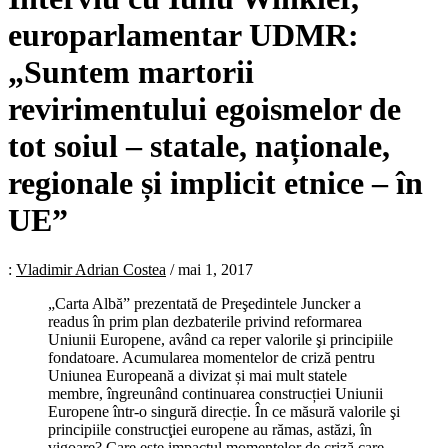
europarlamentar UDMR:
„Suntem martorii
revirimentului egoismelor de
tot soiul – statale, naționale,
regionale și implicit etnice – în
UE”
:
Vladimir Adrian Costea
/
mai 1, 2017
„Carta Albă” prezentată de Preşedintele Juncker a
readus în prim plan dezbaterile privind reformarea
Uniunii Europene, având ca reper valorile şi principiile
fondatoare. Acumularea momentelor de criză pentru
Uniunea Europeană a divizat și mai mult statele
membre, îngreunând continuarea construcției Uniunii
Europene într-o singură direcție. În ce măsură valorile şi
principiile construcţiei europene au rămas, astăzi, în
vigoare? Care este impactul momentelor de criză care