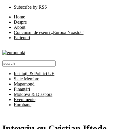
Subscribe by RSS
Home
Despre
About
Concursul de eseuri „Europa Noastră”
Parteneri
Instituții & Politici UE
State Membre
Mapamond
Finanțări
Moldova & Diaspora
Evenimente
Eurobanc
Interviu cu Cristian Iftode,