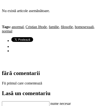
Nu există articole asemănătoare.
Tags:
anormal
,
Cristian Iftode
,
familie
,
filosofie
,
homosexuali
,
normal
fără comentarii
Fii primul care comentează
Lasă un comentariu
nume necesar