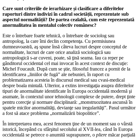
Care sunt criteriile de ierarhizare și clasificare a diferitelor
raporturi dintre indivizi în cadrul societății, reprezentate sub
aspectul normalității? De partea cealaltă, cum este reprezentată
anormalitatea în mentalul colectiv românesc?
Este o întrebare foarte tehnică, o întrebare de sociolog sau
antropolog, la care îmi declin competenţa. Cu permisiunea
dumneavoastră, aş spune însă câteva lucruri despre conceptul de
normalitate, lucruri de care orice analiză sociologică sau
antropologică s-ar cuveni, poate, să ţină seama. Iau ca reper pe
gânditorul occidental cel mai invocat în acest context de discuţie:
Michel Foucault. După cum se ştie, filosoful francez a pornit de la
identificarea „liniilor de fugă” ale nebuniei, în raport cu
problematizarea acesteia în discursul medical sau cvasi-medical
despre boala mintală. Ulterior, a extins investigaţia asupra diferitelor
tipuri de anormalitate identificate în Europa occidentală modernă şi
asumate, în contextul unor tehnologii complexe de putere, drept ţinte
pentru corecţie şi normare disciplinară: „monstruozitatea ascunsă în
spatele micilor anormalităţi, devianţe sau iregularităţi”. Pasul următor
a fost să atace problema „normalizării biopolitice”.
În interpretarea mea, acest fenomen ţine de un moment sau o vârstă
istorică, începând cu sfârşitul secolului al XVII-lea, când în Europa
occidentală se petrece o anumită suprapunere, o
pliere
măcar parţială