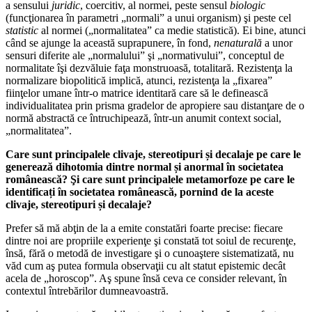
a sensului
juridic
, coercitiv, al normei, peste sensul
biologic
(funcţionarea în parametri „normali” a unui organism) şi peste cel
statistic
al normei („normalitatea” ca medie statistică). Ei bine, atunci
când se ajunge la această suprapunere, în fond,
nenaturală
a unor
sensuri diferite ale „normalului” şi „normativului”, conceptul de
normalitate îşi dezvăluie faţa monstruoasă, totalitară. Rezistenţa la
normalizare biopolitică implică, atunci, rezistenţa la „fixarea”
fiinţelor umane într-o matrice identitară care să le definească
individualitatea prin prisma gradelor de apropiere sau distanţare de o
normă abstractă ce întruchipează, într-un anumit context social,
„normalitatea”.
Care sunt principalele clivaje, stereotipuri și decalaje pe care le
generează dihotomia dintre normal și anormal în societatea
românească?
Şi
care sunt principalele metamorfoze pe care le
identificați în societatea românească
,
pornind de la aceste
clivaje, stereotipuri și decalaje?
Prefer să mă abţin de la a emite constatări foarte precise: fiecare
dintre noi are propriile experienţe şi constată tot soiul de recurenţe,
însă, fără o metodă de investigare şi o cunoaştere sistematizată, nu
văd cum aş putea formula observaţii cu alt statut epistemic decât
acela de „horoscop”. Aş spune însă ceva ce consider relevant, în
contextul întrebărilor dumneavoastră.