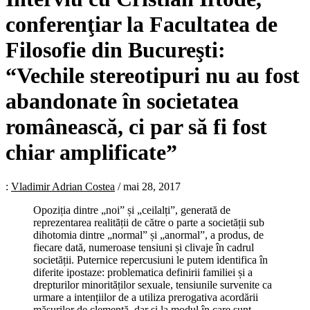
conferenţiar la Facultatea de
Filosofie din Bucureşti:
“Vechile stereotipuri nu au fost
abandonate în societatea
românească, ci par să fi fost
chiar amplificate”
:
Vladimir Adrian Costea
/
mai 28, 2017
Opoziția dintre „noi” și „ceilalți”, generată de
reprezentarea realității de către o parte a societății sub
dihotomia dintre „normal” și „anormal”, a produs, de
fiecare dată, numeroase tensiuni și clivaje în cadrul
societății. Puternice repercusiuni le putem identifica în
diferite ipostaze: problematica definirii familiei și a
drepturilor minorităților sexuale, tensiunile survenite ca
urmare a intențiilor de a utiliza prerogativa acordării
măsurilor de clemență, dar și la modul în care sunt