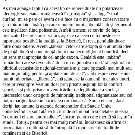
Aş mai adăuga faptul că acest tip de repere duale nu polarizează
ideologic societatea românească în „dreapta” şi „stânga”: mai
curând, mi se pare că avem de-a face cu o majoritate conservatoare
şi o minoritate tânără pe care o putem numi „liberală”, deşi termenul
este înşelător, fiind polisemic. Ambii termeni se cuvin, de fapt,
precizaţi. Despre conservatori, aş zice că ceea ce îi uneşte este
raportarea pozitivă la tradiţii şi la Biserică, în rest, pendulându-se
între două tabere. Avem „tabăra” celor care adoptă şi o anumită idee
de piaţă liberă şi concurenţă drept una necondiţionat benefică, deci
un sens mai apropiat de cel anglo-saxon. Cealaltă este „tabăra”
românilor care se revendică de la un naţionalism nu fără legătură cu
hibridul ceauşist de naţional-comunism şi care optează, mai mult sau
mai puţin făţiş, pentru „capitalismul de stat”. Cât despre ceea ce am
numit minoritatea „liberală”, mă gândesc la oamenii, mai ales tineri,
care privesc spre Vest nu doar prin prisma aspiraţiilor la confort
sporit, ci şi prin prisma revendicărilor de legitimitate a vocii şi
intereselor unor categorii de minorităţi tradiţional stigmatizate sau cel
puţin marginalizate în societatea românească. Sunt cei care, dacă
doriţi, iau aminte la agenda democraţilor din Statele Unite,
considerând că sunt atâtea lucruri de schimbat în societatea noastră,
în drumul ei spre „normalitate”, lucruri pentru care merită să ieşim în
stradă. Totuşi, pentru cei mai mulţi români, îndrăznesc să afirm că
normalitatea continuă să fie întrupată în mod strict de tradiţiile
româneşti şi de Biserică.