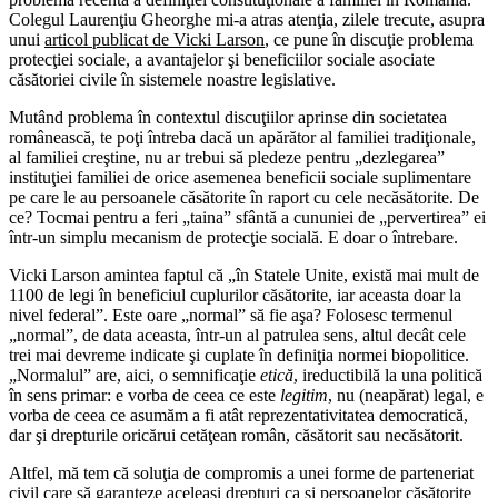
Colegul Laurenţiu Gheorghe mi-a atras atenţia, zilele trecute, asupra
unui
articol publicat de Vicki Larson
, ce pune în discuţie problema
protecţiei sociale, a avantajelor şi beneficiilor sociale asociate
căsătoriei civile în sistemele noastre legislative.
Mutând problema în contextul discuţiilor aprinse din societatea
românească, te poţi întreba dacă un apărător al familiei tradiţionale,
al familiei creştine, nu ar trebui să pledeze pentru „dezlegarea”
instituţiei familiei de orice asemenea beneficii sociale suplimentare
pe care le au persoanele căsătorite în raport cu cele necăsătorite. De
ce? Tocmai pentru a feri „taina” sfântă a cununiei de „pervertirea” ei
într-un simplu mecanism de protecţie socială. E doar o întrebare.
Vicki Larson amintea faptul că „în Statele Unite, există mai mult de
1100 de legi în beneficiul cuplurilor căsătorite, iar aceasta doar la
nivel federal”. Este oare „normal” să fie aşa? Folosesc termenul
„normal”, de data aceasta, într-un al patrulea sens, altul decât cele
trei mai devreme indicate şi cuplate în definiţia normei biopolitice.
„Normalul” are, aici, o semnificaţie
etică
, ireductibilă la una politică
în sens primar: e vorba de ceea ce este
legitim
, nu (neapărat) legal, e
vorba de ceea ce asumăm a fi atât reprezentativitatea democratică,
dar şi drepturile oricărui cetăţean român, căsătorit sau necăsătorit.
Altfel, mă tem că soluţia de compromis a unei forme de parteneriat
civil care să garanteze aceleaşi drepturi ca şi persoanelor căsătorite