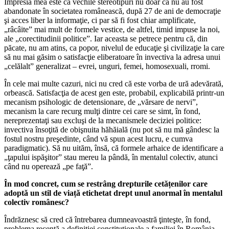
Impresia mea este că vechile stereotipuri nu doar că nu au fost
abandonate în societatea românească, după 27 de ani de democraţie
şi acces liber la informaţie, ci par să fi fost chiar amplificate,
„râcâite” mai mult de formele vestice, de altfel, timid impuse la noi,
ale „corectitudinii politice”. Iar aceasta se petrece pentru că, din
păcate, nu am atins, ca popor, nivelul de educaţie şi civilizaţie la care
să nu mai găsim o satisfacţie eliberatoare în invectiva la adresa unui
„celălalt” generalizat – evrei, unguri, femei, homosexuali, rromi.
În cele mai multe cazuri, nici nu cred că este vorba de ură adevărată,
orbească. Satisfacţia de acest gen este, probabil, explicabilă printr-un
mecanism psihologic de detensionare, de „vărsare de nervi”,
mecanism la care recurg mulţi dintre cei care se simt, în fond,
nereprezentaţi sau excluşi de la mecanismele deciziei politice:
invectiva însoţită de obişnuita hăhăială (nu pot să nu mă gândesc la
fostul nostru preşedinte, când vă spun acest lucru, e cumva
paradigmatic). Să nu uităm, însă, că formele arhaice de identificare a
„ţapului ispăşitor” stau mereu la pândă, în mentalul colectiv, atunci
când nu operează „pe faţă”.
În mod concret, cum se restrâng drepturile cetățenilor care
adoptă un stil de viață etichetat drept unul anormal în mentalul
colectiv românesc?
Îndrăznesc să cred că întrebarea dumneavoastră ţinteşte, în fond,
problema recentă a definiţiei constituţionale a familiei în România.