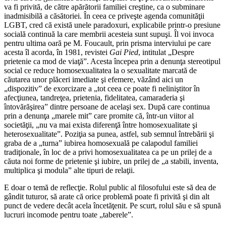
va fi privită, de către apărătorii familiei creştine, ca o subminare
inadmisibilă a căsătoriei. În ceea ce priveşte agenda comunităţii
LGBT, cred că există unele paradoxuri, explicabile printr-o presiune
socială continuă la care membrii acesteia sunt supuşi. Îl voi invoca
pentru ultima oară pe M. Foucault, prin prisma interviului pe care
acesta îl acorda, în 1981, revistei
Gai Pied
, intitulat „Despre
prietenie ca mod de viaţă”. Acesta începea prin a denunţa stereotipul
social ce reduce homosexualitatea la o sexualitate marcată de
căutarea unor plăceri imediate şi efemere, văzând aici un
„dispozitiv” de exorcizare a „tot ceea ce poate fi neliniştitor în
afecţiunea, tandreţea, prietenia, fidelitatea, camaraderia şi
întovărăşirea” dintre persoane de acelaşi sex. După care continua
prin a denunţa „marele mit” care promite că, într-un viitor al
societăţii, „nu va mai exista diferenţă între homosexualitate şi
heterosexualitate”. Poziţia sa punea, astfel, sub semnul întrebării şi
graba de a „turna” iubirea homosexuală pe calapodul familiei
tradiţionale, în loc de a privi homosexualitatea ca pe un prilej de a
căuta noi forme de prietenie şi iubire, un prilej de „a stabili, inventa,
multiplica şi modula” alte tipuri de relaţii.
E doar o temă de reflecţie. Rolul public al filosofului este să dea de
gândit tuturor, să arate că orice problemă poate fi privită şi din alt
punct de vedere decât acela încetăţenit. Pe scurt, rolul său e să spună
lucruri incomode pentru toate „taberele”.