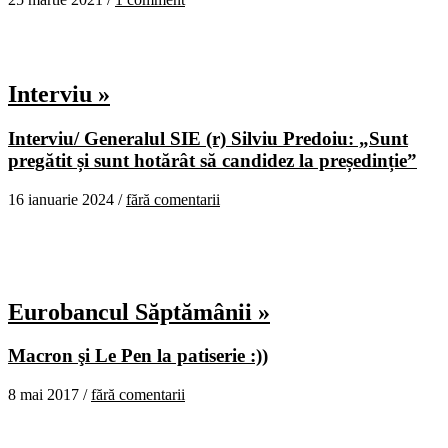
Interviu »
Interviu/ Generalul SIE (r) Silviu Predoiu: „Sunt
pregătit și sunt hotărât să candidez la președinție”
16 ianuarie 2024 /
fără comentarii
Eurobancul Săptămânii »
Macron şi Le Pen la patiserie :))
8 mai 2017 /
fără comentarii