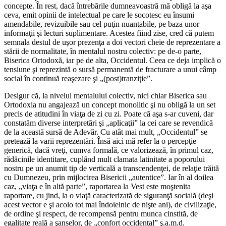
concepte. În rest, dacă întrebările dumneavoastră mă obligă la aşa
ceva, emit opinii de intelectual pe care le socotesc eu însumi
amendabile, revizuibile sau cel puţin nuanţabile, pe baza unor
informaţii şi lecturi suplimentare. Acestea fiind zise, cred că putem
semnala destul de uşor prezenţa a doi vectori cheie de reprezentare a
stării de normalitate, în mentalul nostru colectiv: pe de-o parte,
Biserica Ortodoxă, iar pe de alta, Occidentul. Ceea ce deja implică o
tensiune şi reprezintă o sursă permanentă de fracturare a unui câmp
social în continuă reaşezare şi „(post)tranziţie”.
Desigur că, la nivelul mentalului colectiv, nici chiar Biserica sau
Ortodoxia nu angajează un concept monolitic şi nu obligă la un set
precis de atitudini în viaţa de zi cu zi. Poate că aşa s-ar cuveni, dar
constatăm diverse interpretări şi „aplicaţii” la cei care se revendică
de la această sursă de Adevăr. Cu atât mai mult, „Occidentul” se
pretează la varii reprezentări. Însă aici mă refer la o percepţie
generică, dacă vreţi, cumva formală, ce valorizează, în primul caz,
rădăcinile identitare, cuplând mult clamata latinitate a poporului
nostru pe un anumit tip de verticală a transcendenţei, de relaţie trăită
cu Dumnezeu, prin mijlocirea Bisericii „autentice”. Iar în al doilea
caz, „viaţa e în altă parte”, raportarea la Vest este moştenita
raportare, cu jind, la o viaţă caracterizată de siguranţă socială (deşi
acest vector e şi acolo tot mai îndoielnic de nişte ani), de civilizaţie,
de ordine şi respect, de recompensă pentru munca cinstită, de
egalitate reală a şanselor, de „confort occidental” ş.a.m.d.