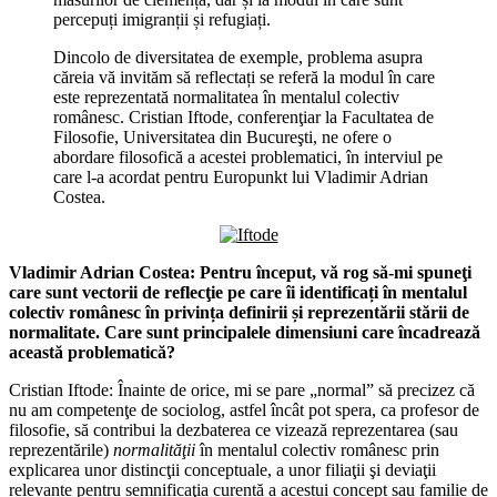
percepuți imigranții și refugiați.
Dincolo de diversitatea de exemple, problema asupra
căreia vă invităm să reflectați se referă la modul în care
este reprezentată normalitatea în mentalul colectiv
românesc. Cristian Iftode, conferenţiar la Facultatea de
Filosofie, Universitatea din Bucureşti, ne ofere o
abordare filosofică a acestei problematici, în interviul pe
care l-a acordat pentru Europunkt lui Vladimir Adrian
Costea.
Vladimir Adrian Costea:
Pentru început, vă rog să-mi spuneţi
care sunt vectorii de reflecţie pe care îi identificați în mentalul
colectiv românesc în privința definirii și reprezentării stării de
normalitate. Care sunt principalele dimensiuni care încadrează
această problematică?
Cristian Iftode: Înainte de orice, mi se pare „normal” să precizez că
nu am competenţe de sociolog, astfel încât pot spera, ca profesor de
filosofie, să contribui la dezbaterea ce vizează reprezentarea (sau
reprezentările)
normalităţii
în mentalul colectiv românesc prin
explicarea unor distincţii conceptuale, a unor filiaţii şi deviaţii
relevante pentru semnificaţia curentă a acestui concept sau familie de