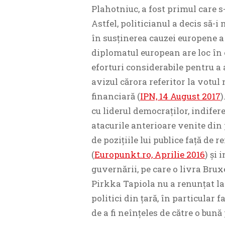
Plahotniuc, a fost primul care s
Astfel, politicianul a decis să-
în susținerea cauzei europene a
diplomatul european are loc în 
eforturi considerabile pentru a 
avizul cărora referitor la votu
financiară (
IPN, 14 August 2017
)
cu liderul democraților, indifer
atacurile anterioare venite din
de pozițiile lui publice față de r
(
Europunkt.ro, Aprilie 2016
) și
guvernării, pe care o livra Bruxe
Pirkka Tapiola nu a renunțat la p
politici din țară, în particular
de a fi neînțeles de către o bună