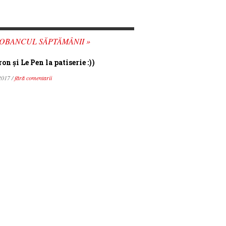
OBANCUL SĂPTĂMÂNII »
n şi Le Pen la patiserie :))
2017 /
fără comentarii