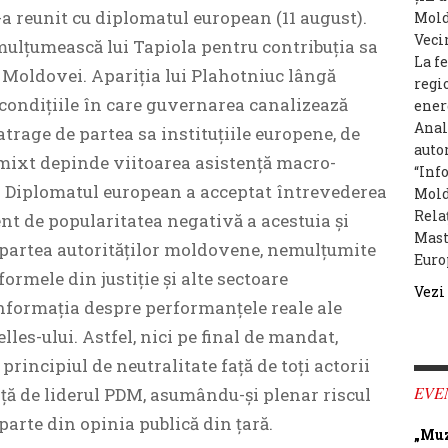
-a reunit cu diplomatul european (11 august).
Moldo
Veci
i mulțumească lui Tapiola pentru contribuția sa
La fe
 Moldovei. Apariția lui Plahotniuc lângă
regi
condițiile în care guvernarea canalizează
ener
Anal
atrage de partea sa instituțiile europene, de
autor
l mixt depinde viitoarea asistență macro-
“Inf
. Diplomatul european a acceptat întrevederea
Mold
Rela
ent de popularitatea negativă a acestuia și
Mast
 partea autorităților moldovene, nemulțumite
Euro
eformele din justiție și alte sectoare
Vezi
 informația despre performanțele reale ale
lles-ului. Astfel, nici pe final de mandat,
rincipiul de neutralitate față de toți actorii
EVE
 față de liderul PDM, asumându-și plenar riscul
 parte din opinia publică din țară.
„Muz