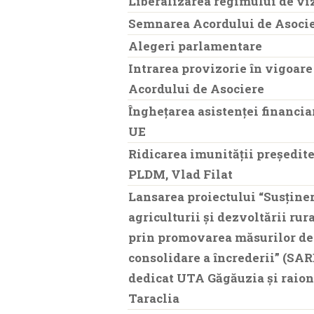
Liberalizarea regimului de vi
Semnarea Acordului de Asoci
Alegeri parlamentare
Intrarea provizorie în vigoare
Acordului de Asociere
Înghețarea asistenței financia
UE
Ridicarea imunității președite
PLDM, Vlad Filat
Lansarea proiectului “Susţine
agriculturii şi dezvoltării rur
prin promovarea măsurilor de
consolidare a încrederii” (SAR
dedicat UTA Găgăuzia și raion
Taraclia