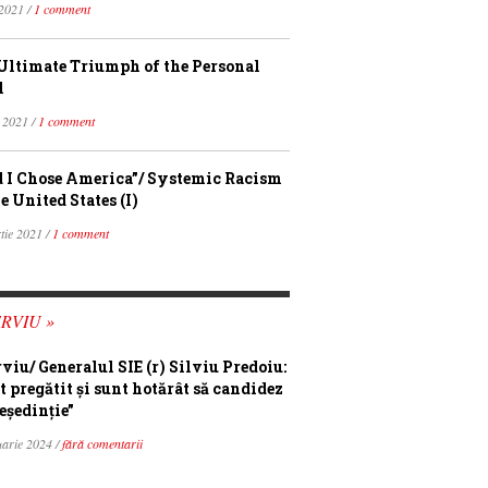
 2021 /
1 comment
Ultimate Triumph of the Personal
l
 2021 /
1 comment
 I Chose America”/ Systemic Racism
e United States (I)
tie 2021 /
1 comment
RVIU »
rviu/ Generalul SIE (r) Silviu Predoiu:
t pregătit și sunt hotărât să candidez
eședinție”
uarie 2024 /
fără comentarii