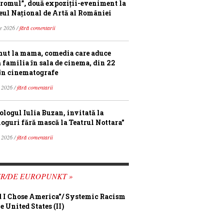
romul”, două expoziții-eveniment la
ul Național de Artă al României
ie 2026 /
fără comentarii
ut la mama, comedia care aduce
ă familia în sala de cinema, din 22
în cinematografe
 2026 /
fără comentarii
ologul Iulia Buzan, invitată la
loguri fără mască la Teatrul Nottara”
 2026 /
fără comentarii
FR/DE EUROPUNKT »
 I Chose America”/ Systemic Racism
e United States (II)