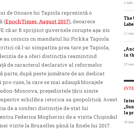
2 iulie
ui de Onoare lui Tapiola reprezintă o
The 
ă (
EpochTimes, August 2017
), deoarece
Labe
 că ar fi sprijinit guvernele corupte așa-zis
11 mai
e au coincis cu mandatul lui Pirkka Tapiola.
ritici că l-ar simpatiza prea tare pe Tapiola,
„And
in th
cizia de a oferi distincția reamintind
ață de caracterul declarativ al reformelor
25 mar
tă parte, după peste jumătate de an dedicat
 pro-ruse, la care se mai adaugă blocajele
INTE
odon-Moscova, președintele țării simte
espectiv echilibra retorica sa geopolitică. Acest
Inte
„Sun
ia de a conferi distincție de stat lui
la pr
pentru Federica Mogherini de a vizita Chișinăul
16 ian
ei vizite la Bruxelles până la finele lui 2017.