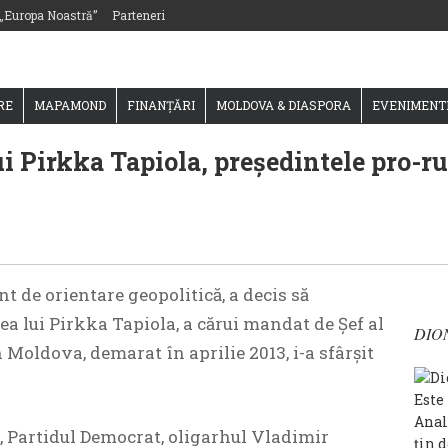
 „Europa Noastră”
Parteneri
RE
MAPAMOND
FINANȚĂRI
MOLDOVA & DIASPORA
EVENIMENT
 Pirkka Tapiola, președintele pro-rus
t de orientare geopolitică, a decis să
ea lui Pirkka Tapiola, a cărui mandat de Șef al
DIO
Moldova, demarat în aprilie 2013, i-a sfârșit
Este
Anal
, Partidul Democrat, oligarhul Vladimir
țin 