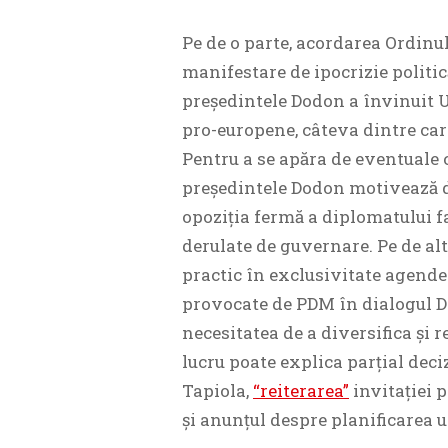
Pe de o parte, acordarea Ordinul
manifestare de ipocrizie politic
președintele Dodon a învinuit UE
pro-europene, câteva dintre car
Pentru a se apăra de eventuale c
președintele Dodon motivează de
opoziția fermă a diplomatului f
derulate de guvernare. Pe de al
practic în exclusivitate agendei
provocate de PDM în dialogul D
necesitatea de a diversifica și r
lucru poate explica parțial deciz
Tapiola,
“reiterarea”
invitației 
și anunțul despre planificarea un