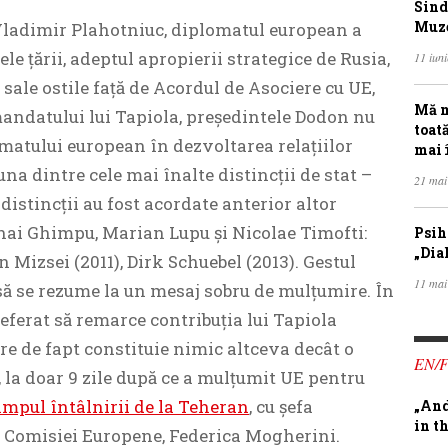
Sind
Muze
 Vladimir Plahotniuc, diplomatul european a
le țării, adeptul apropierii strategice de Rusia,
11 iun
 sale ostile față de Acordul de Asociere cu UE,
Mă m
andatului lui Tapiola, președintele Dodon nu
toat
matului european în dezvoltarea relațiilor
mai 
una dintre cele mai înalte distincții de stat –
21 mai
istincții au fost acordate anterior altor
hai Ghimpu, Marian Lupu și Nicolae Timofti:
Psih
„Dia
Mizsei (2011), Dirk Schuebel (2013). Gestul
11 mai
 să se rezume la un mesaj sobru de mulțumire. În
referat să remarce contribuția lui Tapiola
care de fapt constituie nimic altceva decât o
EN/
 la doar 9 zile după ce a mulțumit UE pentru
impul întâlnirii de la Teheran
, cu șefa
„And
in th
a Comisiei Europene, Federica Mogherini.