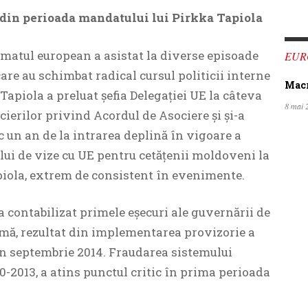
din perioada mandatului lui Pirkka Tapiola
matul european a asistat la diverse episoade
EUR
are au schimbat radical cursul politicii interne
Macro
a Tapiola a preluat șefia Delegației UE la câteva
8 mai 
cierilor privind Acordul de Asociere și și-a
un an de la intrarea deplină în vigoare a
lui de vize cu UE pentru cetățenii moldoveni la
piola, extrem de consistent în evenimente.
 contabilizat primele eșecuri ale guvernării de
rmă, rezultat din implementarea provizorie a
 în septembrie 2014. Fraudarea sistemului
0-2013, a atins punctul critic în prima perioada