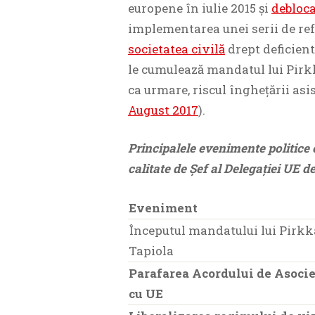
europene în iulie 2015 și
debloca
implementarea unei serii de re
societatea civilă
drept deficien
le cumulează mandatul lui Pirkk
ca urmare, riscul înghețării asi
August 2017
).
Principalele evenimente politice
calitate de Șef al Delegației UE d
Eveniment
Începutul mandatului lui Pirkk
Tapiola
Parafarea Acordului de Asoci
cu UE