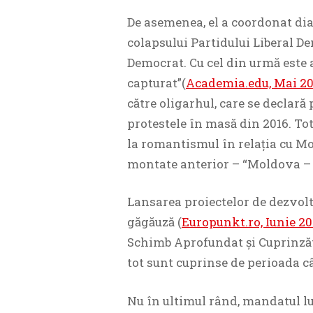
De asemenea, el a coordonat dia
colapsului Partidului Liberal De
Democrat. Cu cel din urmă este 
capturat”(
Academia.edu, Mai 20
către oligarhul, care se declar
protestele în masă din 2016. Tot
la romantismul în relația cu Mol
montate anterior – “Moldova – p
Lansarea proiectelor de dezvolt
găgăuză (
Europunkt.ro, Iunie 20
Schimb Aprofundat și Cuprinzăt
tot sunt cuprinse de perioada câ
Nu în ultimul rând, mandatul lu