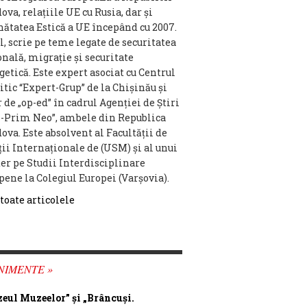
va, relațiile UE cu Rusia, dar și
nătatea Estică a UE începând cu 2007.
l, scrie pe teme legate de securitatea
onală, migrație și securitate
getică. Este expert asociat cu Centrul
itic “Expert-Grup” de la Chișinău și
 de „op-ed” în cadrul Agenției de Știri
o-Prim Neo”, ambele din Republica
ova. Este absolvent al Facultății de
ții Internaționale de (USM) și al unui
er pe Studii Interdisciplinare
pene la Colegiul Europei (Varșovia).
 toate articolele
NIMENTE »
eul Muzeelor” și „Brâncuși.