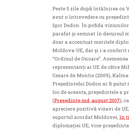
Peste 5 zile după întâlnirea cu
avut o întrevedere cu președinte
Igor Dodon. În pofida viziunilor
parafat și semnat în decursul m
doar a accentuat meritele diplo
Moldova-UE, dar și i-a conferit 
“Ordinul de Onoare”. Asemenea d
reprezentanți ai UE de către Mi
Cesare de Montis (2009), Kalman 
Președintelui Dodon ar fi putut
loc de aceasta, președintele a p
(
Presedinte.md, august 2017
), 
apreciere pozitivă vizavi de UE,
suportul acordat Moldovei,
în t
diplomației UE, vice-președint