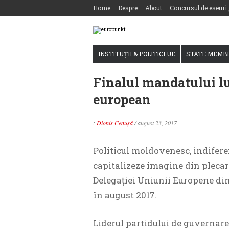
Home
Despre
About
Concursul de eseuri
INSTITUȚII & POLITICI UE
STATE MEMB
Finalul mandatului lui
european
:
Dionis Cenușă
/
august 23, 2017
Politicul moldovenesc, indiferen
capitalizeze imagine din plecar
Delegației Uniunii Europene din 
în august 2017.
Liderul partidului de guvernare