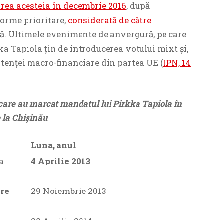
rea acesteia în decembrie 2016
, după
forme prioritare,
considerată de către
tă. Ultimele evenimente de anvergură, pe care
a Tapiola țin de introducerea votului mixt și,
stenței macro-financiare din partea UE (
IPN, 14
 care au marcat mandatul lui Pirkka Tapiola în
e la Chișinău
Luna, anul
a
4 Aprilie 2013
ere
29 Noiembrie 2013