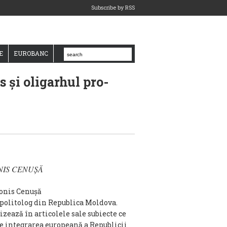
Subscribe by RSS
E
EUROBANC
 și oligarhul pro-
NIS CENUȘĂ
 politolog din Republica Moldova.
izează în articolele sale subiecte ce
de integrarea europeană a Republicii