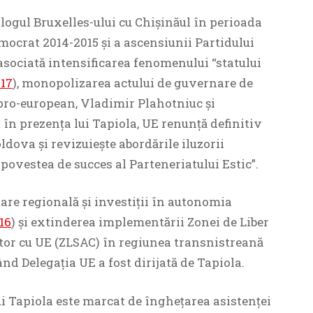
logul Bruxelles-ului cu Chișinăul în perioada
mocrat 2014-2015 și a ascensiunii Partidului
asociată intensificarea fenomenului “statului
17
), monopolizarea actului de guvernare de
ă pro-european, Vladimir Plahotniuc și
 în prezența lui Tapiola, UE renunță definitiv
dova și revizuiește abordările iluzorii
ovestea de succes al Parteneriatului Estic”.
are regională și investiții în autonomia
16
) și extinderea implementării Zonei de Liber
or cu UE (ZLSAC) în regiunea transnistreană
nd Delegația UE a fost dirijată de Tapiola.
i Tapiola este marcat de înghețarea asistenței