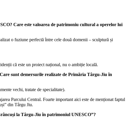
SCO? Care este valoarea de patrimoniu cultural a operelor lui
lizat o fuziune perfectă între cele două domenii – sculptură și
idenții că este un proiect național, nu o ambiție locală.
? Care sunt demersurile realizate de Primăria Târgu-Jiu în
ente vechi, tratate de specialitate).
ajarea Parcului Central. Foarte important aici este de menționat faptul
uși” din Târgu Jiu.
in Brâncuși la Târgu-Jiu în patrimoniul UNESCO”?