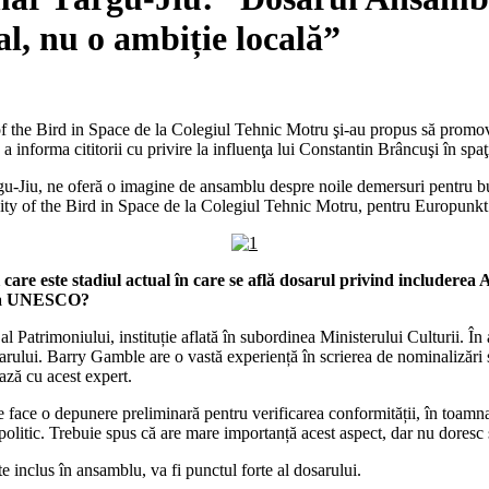
, nu o ambiție locală”
the Bird in Space de la Colegiul Tehnic Motru şi-au propus să promov
 a informa cititorii cu privire la influenţa lui Constantin Brâncuşi în spa
u-Jiu, ne oferă o imagine de ansamblu despre noile demersuri pentru b
nity of the Bird in Space de la Colegiul Tehnic Motru, pentru Europunkt
ți care este stadiul actual în care se află dosarul privind includ
rtea UNESCO?
atrimoniului, instituție aflată în subordinea Ministerului Culturii. În 
ului. Barry Gamble are o vastă experiență în scrierea de nominalizări și
ază cu acest expert.
e face o depunere preliminară pentru verificarea conformității, în toamna
 politic. Trebuie spus că are mare importanță acest aspect, dar nu doresc 
 inclus în ansamblu, va fi punctul forte al dosarului.