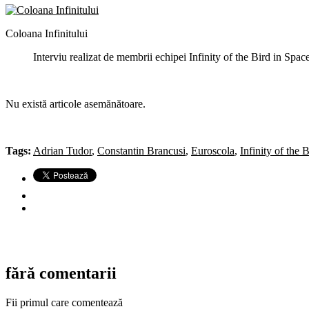
Coloana Infinitului
Interviu realizat de membrii echipei Infinity of the Bird in Spa
Nu există articole asemănătoare.
Tags:
Adrian Tudor
,
Constantin Brancusi
,
Euroscola
,
Infinity of the 
fără comentarii
Fii primul care comentează