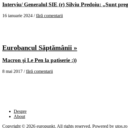
Interviu/ Generalul SIE (r) Silviu Predoiu: „Sunt pregă
16 ianuarie 2024 /
fără comentarii
Eurobancul Săptămânii »
Macron şi Le Pen la patiserie :))
8 mai 2017 /
fără comentarii
Despre
About
Copyright © 2026 europunkt. All rights reserved. Powered by
utos.ro