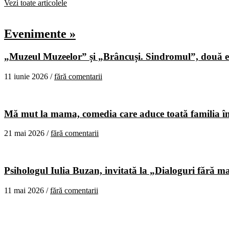
Vezi toate articolele
Evenimente »
„Muzeul Muzeelor” și „Brâncuși. Sindromul”, două ex
11 iunie 2026 /
fără comentarii
Mă mut la mama, comedia care aduce toată familia în
21 mai 2026 /
fără comentarii
Psihologul Iulia Buzan, invitată la „Dialoguri fără m
11 mai 2026 /
fără comentarii