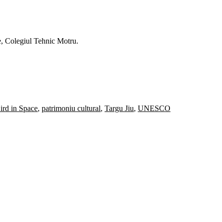
ce, Colegiul Tehnic Motru.
Bird in Space
,
patrimoniu cultural
,
Targu Jiu
,
UNESCO