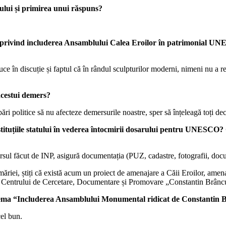
rului și primirea unui răspuns?
 privind includerea Ansamblului Calea Eroilor în patrimonial UNE
 în discuție și faptul că în rândul sculpturilor moderni, nimeni nu a rea
 acestui demers?
ri politice să nu afecteze demersurile noastre, sper să înțeleagă toți dec
nstituțiile statului în vederea întocmirii dosarului pentru UNESCO
sul făcut de INP, asigură documentația (PUZ, cadastre, fotografii, docum
imăriei, știți că există acum un proiect de amenajare a Căii Eroilor, amen
fic al Centrului de Cercetare, Documentare și Promovare „Constantin Brânc
, cu tema “Includerea Ansamblului Monumental ridicat de Constant
cel bun.