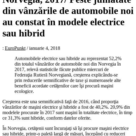
din vânzările de automobile noi
au constat în modele electrice
sau hibrid
:
EuroPunkt
/
ianuarie 4, 2018
Automobilele electrice sau hibride au reprezentat 52,2%
din totalul vânzărilor de automobile noi din Norvegia în
2017, relevă statisticile făcute publice miercuri de
Federaţia Rutieră Norvegiană, creşterea explicându-se
prin reducerile semnificative de taxe şi numeroasele alte
beneficii acordate cetăţenilor care îşi procură maşini
ecologice.
Creşterea este una semnificativă faţă de 2016, când proporţia
vânzărilor de maşini electrice şi hibride a fost de 40,2%. 20,9% din
modelele procurate în 2017 sunt maşini în totalitate electrice, în timp
ce 31,3% sunt hibride, conform datelor oferite.
În Norvegia, cetăţenii sunt încurajaţi să îşi procure maşini electrice
sau hibride, printr-o paletă largă de măsuri, începând cu reduceri