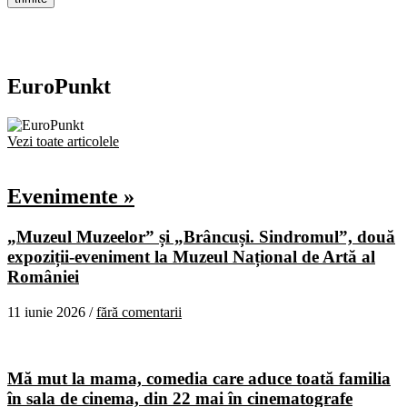
EuroPunkt
Vezi toate articolele
Evenimente »
„Muzeul Muzeelor” și „Brâncuși. Sindromul”, două
expoziții-eveniment la Muzeul Național de Artă al
României
11 iunie 2026 /
fără comentarii
Mă mut la mama, comedia care aduce toată familia
în sala de cinema, din 22 mai în cinematografe