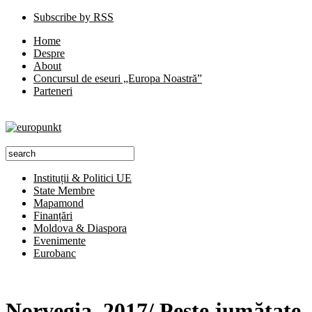
Subscribe by RSS
Home
Despre
About
Concursul de eseuri „Europa Noastră”
Parteneri
Instituții & Politici UE
State Membre
Mapamond
Finanțări
Moldova & Diaspora
Evenimente
Eurobanc
Norvegia, 2017/ Peste jumătate