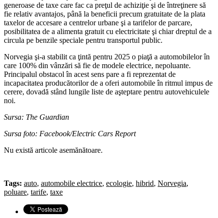
generoase de taxe care fac ca preţul de achiziţie şi de întreţinere să
fie relativ avantajos, până la beneficii precum gratuitate de la plata
taxelor de accesare a centrelor urbane şi a tarifelor de parcare,
posibilitatea de a alimenta gratuit cu electricitate şi chiar dreptul de a
circula pe benzile speciale pentru transportul public.
Norvegia şi-a stabilit ca ţintă pentru 2025 o piaţă a automobilelor în
care 100% din vânzări să fie de modele electrice, nepoluante.
Principalul obstacol în acest sens pare a fi reprezentat de
incapacitatea producătorilor de a oferi automobile în ritmul impus de
cerere, dovadă stând lungile liste de aşteptare pentru autovehiculele
noi.
Sursa: The Guardian
Sursa foto: Facebook/Electric Cars Report
Nu există articole asemănătoare.
Tags:
auto
,
automobile electrice
,
ecologie
,
hibrid
,
Norvegia
,
poluare
,
tarife
,
taxe