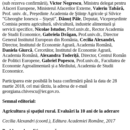
(sub rezerva confirmării),
Victor Negrescu
, Ministru delegat pentru
Afaceri Europene, Ministerul Afacerilor Externe,
Valeriu Tabără,
Prof. univ. dr., Președinte Academia de Ştiinţe Agricole şi Silvice
”Gheorghe Ionescu – Șișești”,
Dănuț Păle
, Deputat, Vicepreședinte
Comisia pentru agricultură, silvicultură, industrie alimentară şi
servicii specifice,
Nicolae Istudor,
Prof.univ.dr., Rector Academia
de Studii Economice,
Gabriela Drăgan,
Prof.univ.dr., Director
General Institutul European din România,
Cecilia Alexandri,
Director, Institutul de Economie Agrară, Academia Română,
Daniela Giurcă
, Cercetător, Institutul de Economie Agrară,
Academia Română,
Alexandra Toderiță
, Director, Centrul Român
de Politici Europene,
Gabriel Popescu
, Prof.univ.dr., Facultatea de
Economie Agroalimentară și a Mediului, Academia de Studii
Economice.
Participarea este posibilă în baza confirmării până la data de 28
martie 2018, cel mai târziu, la adresa de e-mail
georgiana.chivescu@ier.gov.ro.
Semnal editorial:
Agricultura și spațiul rural. Evaluări la 10 ani de la aderare
Cecilia Alexandri (coord.), Editura Academiei Române, 2017