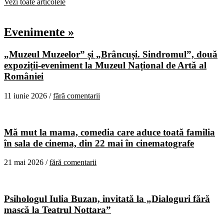
Vezi toate articolele
Evenimente »
„Muzeul Muzeelor” și „Brâncuși. Sindromul”, două
expoziții-eveniment la Muzeul Național de Artă al
României
11 iunie 2026 /
fără comentarii
Mă mut la mama, comedia care aduce toată familia
în sala de cinema, din 22 mai în cinematografe
21 mai 2026 /
fără comentarii
Psihologul Iulia Buzan, invitată la „Dialoguri fără
mască la Teatrul Nottara”