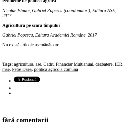
Probleme de politica agrară
Nicolae Istudor, Gabriel Popescu (coordonatori), Editura ASE,
2017
Agricultura pe scara timpului
Gabriel Popescu, Editura Academiei Române, 2017
Nu există articole asemănătoare.
Tags:
agricultura
,
ase
,
Cadru Financiar Multianual
,
dezbatere
,
IER
,
mae
,
Petre Daea
,
politica agricola comuna
fără comentarii