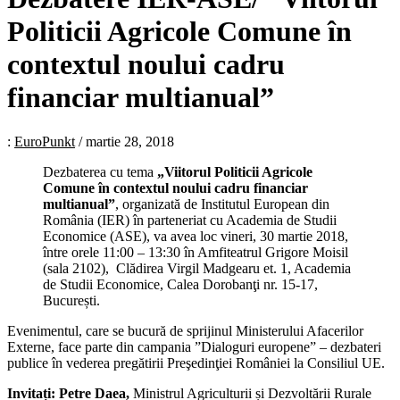
Politicii Agricole Comune în
contextul noului cadru
financiar multianual”
:
EuroPunkt
/
martie 28, 2018
Dezbaterea cu tema
„Viitorul Politicii Agricole
Comune în contextul noului cadru financiar
multianual”
, organizată de Institutul European din
România (IER) în parteneriat cu Academia de Studii
Economice (ASE), va avea loc vineri, 30 martie 2018,
între orele 11:00 – 13:30 în Amfiteatrul Grigore Moisil
(sala 2102), Clădirea Virgil Madgearu et. 1, Academia
de Studii Economice, Calea Dorobanţi nr. 15-17,
București.
Evenimentul, care se bucură de sprijinul Ministerului Afacerilor
Externe, face parte din campania ”Dialoguri europene” – dezbateri
publice în vederea pregătirii Preşedinţiei României la Consiliul UE.
Invitați: Petre Daea,
Ministrul Agriculturii și Dezvoltării Rurale