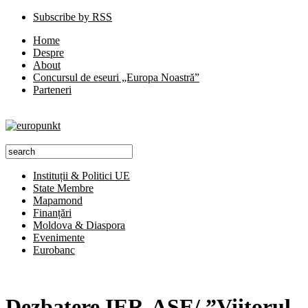
Subscribe by RSS
Home
Despre
About
Concursul de eseuri „Europa Noastră”
Parteneri
Instituții & Politici UE
State Membre
Mapamond
Finanțări
Moldova & Diaspora
Evenimente
Eurobanc
Dezbatere IER-ASE/ ”Viitorul