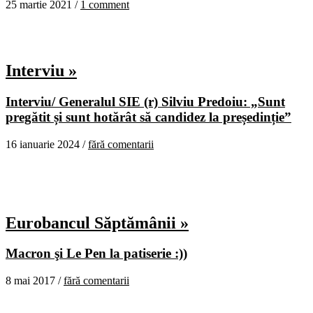
25 martie 2021 /
1 comment
Interviu »
Interviu/ Generalul SIE (r) Silviu Predoiu: „Sunt
pregătit și sunt hotărât să candidez la președinție”
16 ianuarie 2024 /
fără comentarii
Eurobancul Săptămânii »
Macron şi Le Pen la patiserie :))
8 mai 2017 /
fără comentarii