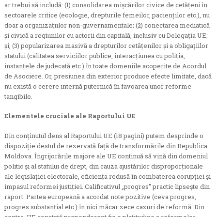
ar trebui să includă: (1) consolidarea mișcărilor civice de cetăţeni în
sectoarele critice (ecologie, drepturile femeilor, pacienților etc.), nu
doar a organizațiilor non-guvernamentale; (2) conectarea mediatică
și civică a regiunilor cu actorii din capitală, inclusiv cu Delegația UE;
și, (3) popularizarea masivă a drepturilor cetățenilor și a obligațiilor
statului (calitatea serviciilor publice, interacțiunea cu poliția,
instanțele de judecată etc.) în toate domeniile acoperite de Acordul
de Asociere. Or, presiunea din exterior produce efecte limitate, dacă
nu există o cerere internă puternică în favoarea unor reforme
tangibile.
Elementele cruciale ale Raportului UE
Din conținutul dens al Raportului UE (18 pagini) putem desprinde o
dispoziție destul de rezervată față de transformările din Republica
Moldova. Îngrijorările majore ale UE continuă să vină din domeniul
politic și al statului de drept, din cauza ajustărilor disproporționale
ale legislației electorale, eficiența redusă în combaterea corupției și
impasul reformei justiției. Calificativul „progres” practic lipsește din
raport. Partea europeană a acordat note pozitive (ceva progres,
progres substanțial etc.) în nici măcar zece cazuri de reformă. Din
contra, UE constată preponderent fie o platitudine a reformelor