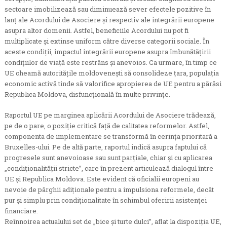
sectoare imobilizează sau diminuează sever efectele pozitive în
lanț ale Acordului de Asociere și respectiv ale integrării europene
asupra altor domenii. Astfel, beneficiile Acordului nu pot fi
multiplicate și extinse uniform către diverse categorii sociale. În
aceste condiții, impactul integrării europene asupra îmbunătățirii
condițiilor de viață este restrâns și anevoios. Ca urmare, în timp ce
UE cheamă autoritățile moldovenești să consolideze țara, populația
economic activă tinde să valorifice apropierea de UE pentru a părăsi
Republica Moldova, disfuncțională în multe privințe.
Raportul UE pe marginea aplicării Acordului de Asociere trădează,
pe de o pare, o poziție critică față de calitatea reformelor. Astfel,
componenta de implementare se transformă în cerința prioritară a
Bruxelles-ului. Pe de altă parte, raportul indică asupra faptului că
progresele sunt anevoioase sau sunt parțiale, chiar și cu aplicarea
„condiționalității stricte”, care în prezent articulează dialogul între
UE și Republica Moldova. Este evident că oficialii europeni au
nevoie de pârghii adiționale pentru a impulsiona reformele, decât
pur și simplu prin condiționalitate în schimbul oferirii asistenței
financiare.
Reînnoirea actualului set de „bice şi turte dulci”, aflat la dispoziția UE,