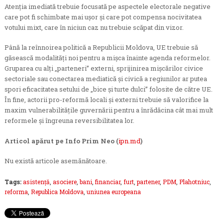
Atenția imediată trebuie focusată pe aspectele electorale negative
care pot fi schimbate mai ușor și care pot compensa nocivitatea
votului mixt, care în niciun caz nu trebuie scăpat din vizor.
Până la reînnoirea politică a Republicii Moldova, UE trebuie să
găsească modalități noi pentru a mișca înainte agenda reformelor.
Gruparea cu alți „parteneri” externi, sprijinirea mișcărilor civice
sectoriale sau conectarea mediatică și civică a regiunilor ar putea
spori eficacitatea setului de „bice şi turte dulci” folosite de către UE.
În fine, actorii pro-reformă locali și externi trebuie să valorifice la
maxim vulnerabilitățile guvernării pentru a înrădăcina cât mai mult
reformele și îngreuna reversibilitatea lor.
Articol apărut pe Info Prim Neo (
ipn.md
)
Nu există articole asemănătoare.
Tags:
asistenţă
,
asociere
,
bani
,
financiar
,
furt
,
partener
,
PDM
,
Plahotniuc
,
reforma
,
Republica Moldova
,
uniunea europeana