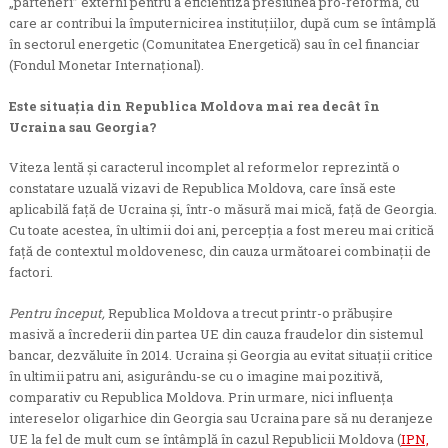
„parteneri” externi pentru a eficientiza presiunea pro-reformă, cu
care ar contribui la împuternicirea instituțiilor, după cum se întâmplă
în sectorul energetic (Comunitatea Energetică) sau în cel financiar
(Fondul Monetar Internațional).
Este situația din Republica Moldova mai rea decât în
Ucraina sau Georgia?
Viteza lentă și caracterul incomplet al reformelor reprezintă o
constatare uzuală vizavi de Republica Moldova, care însă este
aplicabilă față de Ucraina și, într-o măsură mai mică, față de Georgia.
Cu toate acestea, în ultimii doi ani, percepția a fost mereu mai critică
față de contextul moldovenesc, din cauza următoarei combinații de
factori.
Pentru început,
Republica Moldova a trecut printr-o prăbușire
masivă a încrederii din partea UE din cauza fraudelor din sistemul
bancar, dezvăluite în 2014. Ucraina și Georgia au evitat situații critice
în ultimii patru ani, asigurându-se cu o imagine mai pozitivă,
comparativ cu Republica Moldova. Prin urmare, nici influența
intereselor oligarhice din Georgia sau Ucraina pare să nu deranjeze
UE la fel de mult cum se întâmplă în cazul Republicii Moldova (
IPN,