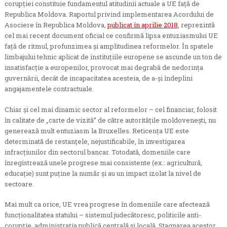
corupției constituie fundamentul atitudinii actuale a UE față de
Republica Moldova. Raportul privind implementarea Acordului de
Asociere în Republica Moldova,
publicat în aprilie 2018
, reprezintă
cel mai recent document oficial ce confirmă lipsa entuziasmului UE
față de ritmul, profunzimea și amplitudinea reformelor. În spatele
limbajului tehnic aplicat de instituțiile europene se ascunde un ton de
insatisfacție a europenilor, provocat mai degrabă de nedorința
guvernării, decât de incapacitatea acesteia, de a-și îndeplini
angajamentele contractuale.
Chiar și cel mai dinamic sector al reformelor – cel financiar, folosit
în calitate de „carte de vizită” de către autoritățile moldovenești, nu
generează mult entuziasm la Bruxelles. Reticența UE este
determinată de restanțele, nejustificabile, în investigarea
infracțiunilor din sectorul bancar. Totodată, domeniile care
înregistrează unele progrese mai consistente (ex.: agricultură,
educație) sunt puține la număr și au un impact izolat la nivel de
sectoare.
Mai mult ca orice, UE vrea progrese în domeniile care afectează
funcționalitatea statului – sistemul judecătoresc, politicile anti-
corupție, administrația publică centrală și locală. Stagnarea acestor