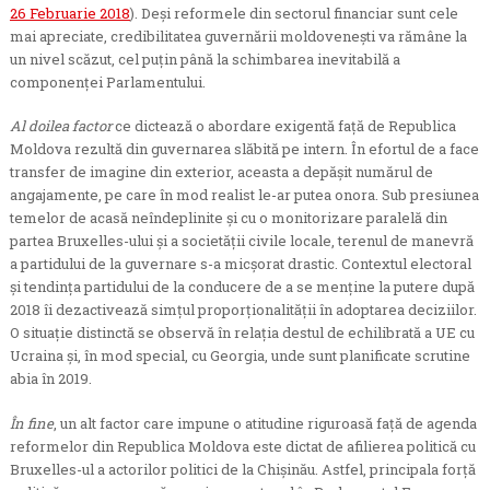
26 Februarie 2018
). Deși reformele din sectorul financiar sunt cele
mai apreciate, credibilitatea guvernării moldovenești va rămâne la
un nivel scăzut, cel puțin până la schimbarea inevitabilă a
componenței Parlamentului.
Al doilea factor
ce dictează o abordare exigentă față de Republica
Moldova rezultă din guvernarea slăbită pe intern. În efortul de a face
transfer de imagine din exterior, aceasta a depășit numărul de
angajamente, pe care în mod realist le-ar putea onora. Sub presiunea
temelor de acasă neîndeplinite și cu o monitorizare paralelă din
partea Bruxelles-ului și a societății civile locale, terenul de manevră
a partidului de la guvernare s-a micșorat drastic. Contextul electoral
și tendința partidului de la conducere de a se menține la putere după
2018 îi dezactivează simțul proporționalității în adoptarea deciziilor.
O situație distinctă se observă în relația destul de echilibrată a UE cu
Ucraina și, în mod special, cu Georgia, unde sunt planificate scrutine
abia în 2019.
În fine
, un alt factor care impune o atitudine riguroasă față de agenda
reformelor din Republica Moldova este dictat de afilierea politică cu
Bruxelles-ul a actorilor politici de la Chişinău. Astfel, principala forță