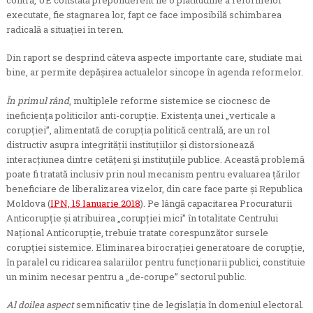
executate, fie stagnarea lor, fapt ce face imposibilă schimbarea
radicală a situației în teren.
Din raport se desprind câteva aspecte importante care, studiate mai
bine, ar permite depășirea actualelor sincope în agenda reformelor.
În primul rând
, multiplele reforme sistemice se ciocnesc de
ineficiența politicilor anti-corupție. Existența unei „verticale a
corupției”, alimentată de corupția politică centrală, are un rol
distructiv asupra integrității instituțiilor și distorsionează
interacțiunea dintre cetățeni și instituțiile publice. Această problemă
poate fi tratată inclusiv prin noul mecanism pentru evaluarea țărilor
beneficiare de liberalizarea vizelor, din care face parte și Republica
Moldova (
IPN, 15 Ianuarie 2018
). Pe lângă capacitarea Procuraturii
Anticorupție și atribuirea „corupției mici” în totalitate Centrului
Național Anticorupție, trebuie tratate corespunzător sursele
corupției sistemice. Eliminarea birocrației generatoare de corupție,
în paralel cu ridicarea salariilor pentru funcționarii publici, constituie
un minim necesar pentru a „de-corupe” sectorul public.
Al doilea aspect
semnificativ ține de legislația în domeniul electoral.