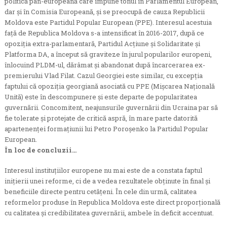
politică pan-europeană care impune tonul în Parlamentul European,
dar și în Comisia Europeană, și se preocupă de cauza Republicii
Moldova este Partidul Popular European (PPE). Interesul acestuia
față de Republica Moldova s-a intensificat în 2016-2017, după ce
opoziția extra-parlamentară, Partidul Acțiune și Solidaritate și
Platforma DA, a început să graviteze în jurul popularilor europeni,
înlocuind PLDM-ul, dărâmat și abandonat după încarcerarea ex-
premierului Vlad Filat. Cazul Georgiei este similar, cu excepția
faptului că opoziția georgiană asociată cu PPE (Mișcarea Națională
Unită) este în descompunere și este departe de popularitatea
guvernării. Concomitent, neajunsurile guvernării din Ucraina par să
fie tolerate și protejate de critică aspră, în mare parte datorită
apartenenței formațiunii lui Petro Poroșenko la Partidul Popular
European.
În loc de concluzii…
Interesul instituțiilor europene nu mai este de a constata faptul
inițierii unei reforme, ci de a vedea rezultatele obținute în final și
beneficiile directe pentru cetățeni. În cele din urmă, calitatea
reformelor produse în Republica Moldova este direct proporțională
cu calitatea și credibilitatea guvernării, ambele în deficit accentuat.