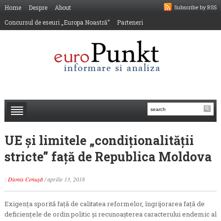
Home
Despre
About
Subscribe by RSS
Concursul de eseuri „Europa Noastră”
Parteneri
UE și limitele „condiționalității
stricte” față de Republica Moldova
:
Dionis Cenușă
/
aprilie 13, 2018
Exigența sporită față de calitatea reformelor, îngrijorarea față de
deficiențele de ordin politic și recunoașterea caracterului endemic al