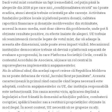
Dacă votul mixt constituie un fapt iremediabil, cel puțin până la
alegerile din 2018 și pe care nici „condiționalitatea strictă” nu-l poate
eradica, atunci atenția trebuie orientată pe alte carențe. Activitatea
fundațiilor politice locale și plafonul pentru donații, calitatea
raportării financiare și donațiile moldovenilor din străinătate,
accesul la mass-media, sunt doar câteva din problemele, unde pot fi
obținute rezultate pozitive, cu efecte înainte de alegeri. UE trebuie
să reamintească riscurile legate de votul mixt, dar să adauge la
aceasta alte dimensiuni, unde poate avea impact vizibil. Mecanismul
instituțiilor democratice trebuie să devină o platformă separată de
evaluare a progresului, în care Platforma Societății Civile, creată în
contextul Acordului de Asociere, să joace un rol central în
supravegherea implementării angajamentelor.
Nu în ultimul rând
, din același raport reiese că Republica Moldova
nu se poate debarasa de viciul „lucrului făcut pe jumătate”. Aceasta
caracterizează în primul rând cazurile când legea necesară este
adoptată, conform angajamentelor cu UE, dar instituția responsabilă
este nefuncțională. Din cauza acestui viciu, aplicarea deplină a
legislației a fost frânată în domeniul achizițiilor publice, combaterii
corupției, spălării banilor sau a restituirii proprietăților obținute în
mod ilegal. În acest context, UE necesită să se grupeze cu alți