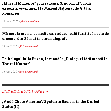
„Muzeul Muzeelor” și „Brâncuși. Sindromul”, două
expoziții-eveniment la Muzeul Național de Artă al
României
11 iunie 2026 /
fără comentarii
Mă mut la mama, comedia care aduce toată familia în sala de
cinema, din 22 mai în cinematografe
21 mai 2026 /
fără comentarii
Psihologul Iulia Buzan, invitată la „Dialoguri fără mască la
Teatrul Nottara”
11 mai 2026 /
fără comentarii
EN/FR/DE EUROPUNKT »
„And I Chose America”/ Systemic Racism in the United
States (II)