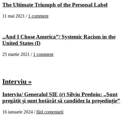
The Ultimate Triumph of the Personal Label
11 mai 2021 /
1 comment
„And I Chose America”/ Systemic Racism in the
United States (I)
25 martie 2021 /
1 comment
Interviu »
Interviu/ Generalul SIE (r) Silviu Predoiu: „Sunt
pregătit și sunt hotărât să candidez la președinție”
16 ianuarie 2024 /
fără comentarii