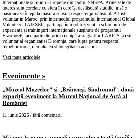
Internaționale și Studii Europene din cadrul SNSPA. Ariile sale de
interes sunt corelate cu sfera în care își desfășoară studiile, însă o
pasionează în egală măsură scrisul, respectiv jurnalismul. A fost
voluntar în Maroc, prin intermediul programului internațional Global
Volunteer al AIESEC, participă în mod frecvent la schimburi de
experiență și traininguri internaționale susținute de programul
Erasmus+, face parte din prima echipă a stagiarilor LARICS și este
voluntar al organizației E-romnja, care luptă pentru respectul
femeilor rome, demnitatea și integritatea acestora.
Vezi toate articolele
Evenimente »
„Muzeul Muzeelor” și „Brâncuși. Sindromul”, două
expoziții-eveniment la Muzeul Național de Artă al
României
11 iunie 2026 /
fără comentarii
Mă mut la mama, comedia care aduce toată familia