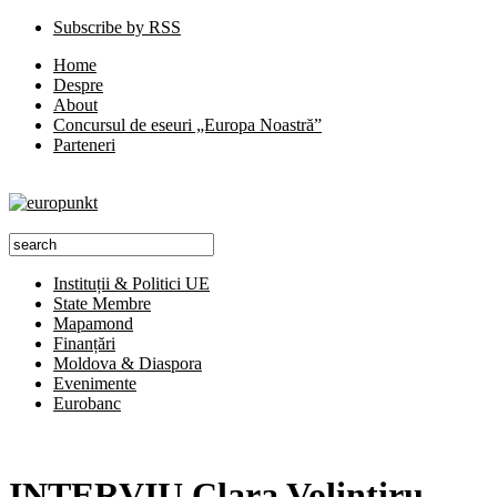
Subscribe by RSS
Home
Despre
About
Concursul de eseuri „Europa Noastră”
Parteneri
Instituții & Politici UE
State Membre
Mapamond
Finanțări
Moldova & Diaspora
Evenimente
Eurobanc
INTERVIU Clara Volintiru,