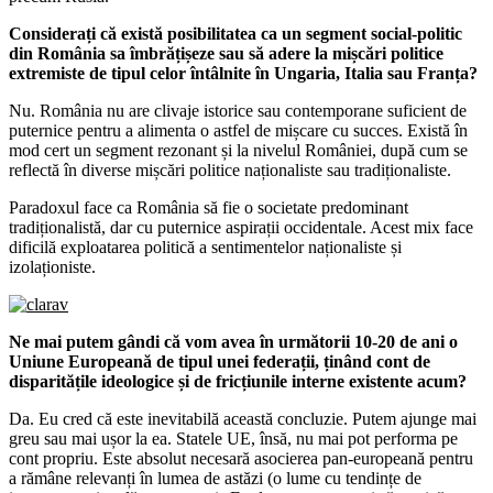
Considerați că există posibilitatea ca un segment social-politic
din România sa îmbrățișeze sau să adere la mișcări politice
extremiste de tipul celor întâlnite în Ungaria, Italia sau Franța?
Nu. România nu are clivaje istorice sau contemporane suficient de
puternice pentru a alimenta o astfel de mișcare cu succes. Există în
mod cert un segment rezonant și la nivelul României, după cum se
reflectă în diverse mișcări politice naționaliste sau tradiționaliste.
Paradoxul face ca România să fie o societate predominant
tradiționalistă, dar cu puternice aspirații occidentale. Acest mix face
dificilă exploatarea politică a sentimentelor naționaliste și
izolaționiste.
Ne mai putem gândi că vom avea în următorii 10-20 de ani o
Uniune Europeană de tipul unei federații, ținând cont de
disparitățile ideologice și de fricțiunile interne existente acum?
Da. Eu cred că este inevitabilă această concluzie. Putem ajunge mai
greu sau mai ușor la ea. Statele UE, însă, nu mai pot performa pe
cont propriu. Este absolut necesară asocierea pan-europeană pentru
a rămâne relevanți în lumea de astăzi (o lume cu tendințe de