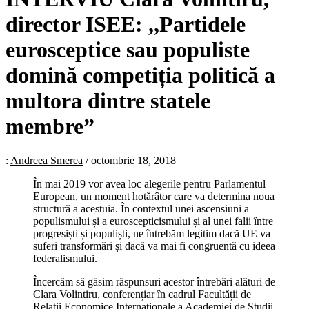
director ISEE: ,,Partidele
eurosceptice sau populiste
domină competiția politică a
multora dintre statele
membre”
:
Andreea Smerea
/
octombrie 18, 2018
În mai 2019 vor avea loc alegerile pentru Parlamentul
European, un moment hotărâtor care va determina noua
structură a acestuia. În contextul unei ascensiuni a
populismului și a euroscepticismului și al unei falii între
progresiști și populiști, ne întrebăm legitim dacă UE va
suferi transformări și dacă va mai fi congruentă cu ideea
federalismului.
Încercăm să găsim răspunsuri acestor întrebări alături de
Clara Volintiru, conferențiar în cadrul Facultății de
Relații Economice Internaționale a Academiei de Studii