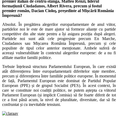
premier italian de centru-stânga, Matteo Renzi, liderul
formațiunii Ciudadanos, Albert Rivera, precum și fostul
premier român, Dacian Cioloş, președinte al Mișcării România
Împreună?
Absolut. În pregătirea alegerilor europarlamentare de anul viitor,
partidelor noi le este de mare ajutor să formeze alianțe cu partide
competitive din alte state pentru a își asigura poziția după alegeri.
Partidele noi sunt atât cele progresiste precum En Marche,
Ciudadanos sau Mișcarea România Împreună, precum și cele
populiste de tipul celor anterior menționate. Ambele suferă de
aceeași vulnerabilitate în contextul alegerilor europene: de a nu fi
afiliate marilor familii politice.
Trebuie înțeleasă structura Parlamentului European, în care există
atât diferențierea între europarlamentarii diferitelor state membre,
precum și diferențierea între familiile politice europene. În momentul
de față, Parlamentul European este dominat de Partidul Popular
European (PPE) și de grupul Socialist (PES). În acest context, în
care se constituie noi coaliții politice, ne putem aștepta ca viitorul
Parlament European (și implicit Comisia) să fie foarte diferit de tot
ce a fost până acum, la nivel de pluralitate, diversitate, dar să fie
confruntat și cu inevitabile tensiuni.