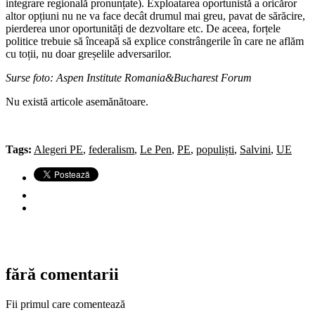
integrare regională pronunțate). Exploatarea oportunistă a oricăror
altor opțiuni nu ne va face decât drumul mai greu, pavat de sărăcire,
pierderea unor oportunități de dezvoltare etc. De aceea, forțele
politice trebuie să înceapă să explice constrângerile în care ne aflăm
cu toții, nu doar greșelile adversarilor.
Surse foto: Aspen Institute Romania&Bucharest Forum
Nu există articole asemănătoare.
Tags:
Alegeri PE
,
federalism
,
Le Pen
,
PE
,
populiști
,
Salvini
,
UE
fără comentarii
Fii primul care comentează