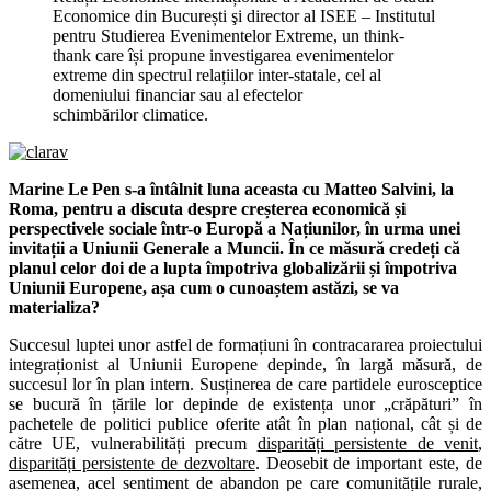
Economice din București şi director al ISEE – Institutul
pentru Studierea Evenimentelor Extreme, un think-
thank care își propune investigarea evenimentelor
extreme din spectrul relațiilor inter-statale, cel al
domeniului financiar sau al efectelor
schimbărilor climatice.
Marine Le Pen s-a întâlnit luna aceasta cu Matteo Salvini, la
Roma, pentru a discuta despre creșterea economică și
perspectivele sociale într-o Europă a Națiunilor,
în urma unei
invitații a Uniunii Generale a Muncii
.
În ce măsură credeți că
planul celor doi de a lupta împotriva globalizării și împotriva
Uniunii Europene, așa cum o cunoaștem astăzi, se va
materializa?
Succesul luptei unor astfel de formațiuni în contracararea proiectului
integraționist al Uniunii Europene depinde, în largă măsură, de
succesul lor în plan intern. Susținerea de care partidele eurosceptice
se bucură în țările lor depinde de existența unor „crăpături” în
pachetele de politici publice oferite atât în plan național, cât și de
către UE, vulnerabilități precum
disparități persistente de venit
,
disparități persistente de dezvoltare
. Deosebit de important este, de
asemenea, acel sentiment de abandon pe care comunitățile rurale,