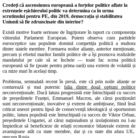
Credeți că ascensiunea europeană a forțelor politice aflate la
extremele eșichierului politic va determina ca în urma
scrutinului pentru PE, din 2019, democrația și stabilitatea
Uniunii să fie zdruncinate din interior?
Există motive foarte serioase de îngrijorare în raport cu componența
viitorului Parlament European. Putem observa cum partidele
eurosceptice sau populiste domină competiția politică a multora
dintre statele membre. Formarea noilor alianțe, anterior menționate,
precum și efortul marilor familii politice de a își promova realizările
mandatului pe cale să se încheie — toate fac scena politică
europeană să fie (poate pentru prima oară) una extrem de volatilă și
cu mize mari în același timp.
Problema, semnalată recent în presă, este că prin noile alianțe se
conturează și mai puternic
falia dintre două opțiuni politice
neconvenționale. Dacă latura progresistă este întruchipată cu succes
de președintele Franței, Emmanuel Macron, ale cărui poziționări
sunt neconvenționale, inovative și extrem de ambițioase, fiind însă
criticat uneori pentru lipsă de consecvență ideologică și oportunism
politic, latura populistă este întruchipată cu succes de Viktor Orban,
președintele Ungariei, al cărui naționalism și izolaționism nu l-au
împiedicat să beneficieze de relații economice bilaterale extrem de
avantajoase atât cu state membre, dar și cu state din afara UE,
precum Rusia.