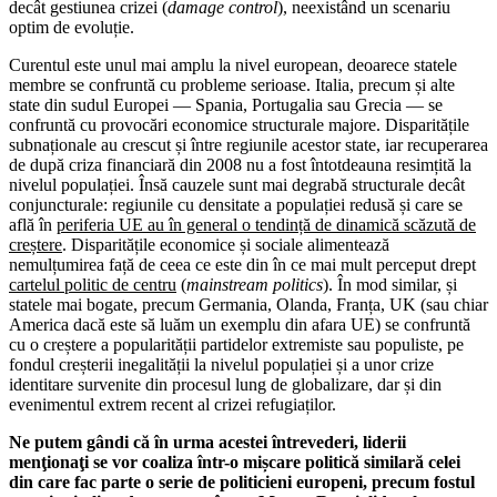
decât gestiunea crizei (
damage control
), neexistând un scenariu
optim de evoluție.
Curentul este unul mai amplu la nivel european, deoarece statele
membre se confruntă cu probleme serioase. Italia, precum și alte
state din sudul Europei — Spania, Portugalia sau Grecia — se
confruntă cu provocări economice structurale majore. Disparitățile
subnaționale au crescut și între regiunile acestor state, iar recuperarea
de după criza financiară din 2008 nu a fost întotdeauna resimțită la
nivelul populației. Însă cauzele sunt mai degrabă structurale decât
conjuncturale: regiunile cu densitate a populației redusă și care se
află în
periferia UE au în general o tendință de dinamică scăzută de
creștere
. Disparitățile economice și sociale alimentează
nemulțumirea față de ceea ce este din în ce mai mult perceput drept
cartelul politic de centru
(
mainstream politics
). În mod similar, și
statele mai bogate, precum Germania, Olanda, Franța, UK (sau chiar
America dacă este să luăm un exemplu din afara UE) se confruntă
cu o creștere a popularității partidelor extremiste sau populiste, pe
fondul creșterii inegalității la nivelul populației și a unor crize
identitare survenite din procesul lung de globalizare, dar și din
evenimentul extrem recent al crizei refugiaților.
Ne putem gândi că în urma acestei întrevederi, liderii
menţionaţi se vor coaliza într-o mișcare politică similară celei
din care fac parte o serie de politicieni europeni, precum fostul