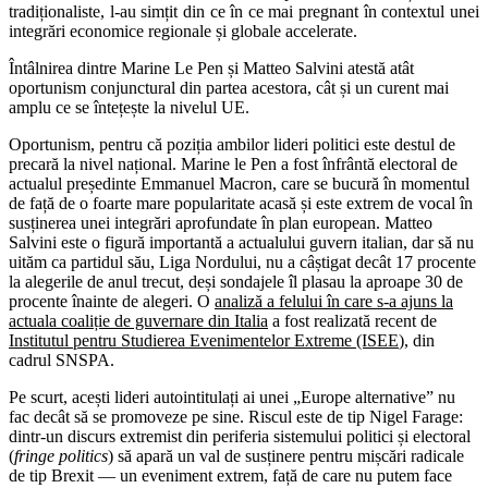
tradiționaliste, l-au simțit din ce în ce mai pregnant în contextul unei
integrări economice regionale și globale accelerate.
Întâlnirea dintre Marine Le Pen și Matteo Salvini atestă atât
oportunism conjunctural din partea acestora, cât și un curent mai
amplu ce se întețește la nivelul UE.
Oportunism, pentru că poziția ambilor lideri politici este destul de
precară la nivel național. Marine le Pen a fost înfrântă electoral de
actualul președinte Emmanuel Macron, care se bucură în momentul
de față de o foarte mare popularitate acasă și este extrem de vocal în
susținerea unei integrări aprofundate în plan european. Matteo
Salvini este o figură importantă a actualului guvern italian, dar să nu
uităm ca partidul său, Liga Nordului, nu a câștigat decât 17 procente
la alegerile de anul trecut, deși sondajele îl plasau la aproape 30 de
procente înainte de alegeri. O
analiză a felului în care s-a ajuns la
actuala coaliție de guvernare din Italia
a fost realizată recent de
Institutul pentru Studierea Evenimentelor Extreme (ISEE
), din
cadrul SNSPA.
Pe scurt, acești lideri autointitulați ai unei „Europe alternative” nu
fac decât să se promoveze pe sine. Riscul este de tip Nigel Farage:
dintr-un discurs extremist din periferia sistemului politici și electoral
(
fringe politics
) să apară un val de susținere pentru mișcări radicale
de tip Brexit — un eveniment extrem, față de care nu putem face