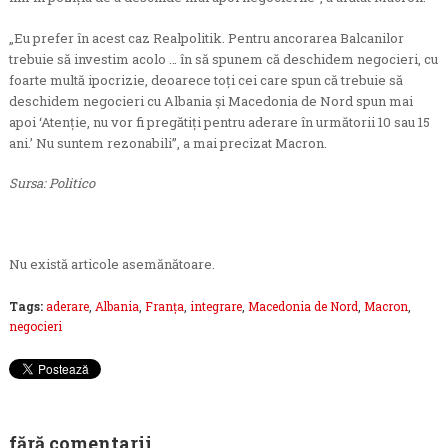
„Eu prefer în acest caz Realpolitik. Pentru ancorarea Balcanilor
trebuie să investim acolo … în să spunem că deschidem negocieri, cu
foarte multă ipocrizie, deoarece toți cei care spun că trebuie să
deschidem negocieri cu Albania și Macedonia de Nord spun mai
apoi ‘Atenție, nu vor fi pregătiți pentru aderare în următorii 10 sau 15
ani.’ Nu suntem rezonabili”, a mai precizat Macron.
Sursa: Politico
Nu există articole asemănătoare.
Tags:
aderare
,
Albania
,
Franța
,
integrare
,
Macedonia de Nord
,
Macron
,
negocieri
fără comentarii