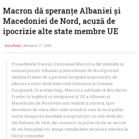
Macron dă speranțe Albaniei și
Macedoniei de Nord, acuză de
ipocrizie alte state membre UE
:
EuroPunkt
/
februarie 17, 2020
Președintele francez Emmanuel Macron a dat sâmbătă un
semnal pozitiv Albaniei și Macedoniei de Nord privind
intenția Franței de a permite începutul negocierilor de
aderare a celor două state vest-balcanice la Uniunea
Europeană. În același timp, Macron a subliniat că abordarea
Franței în legătură cu integrarea în UE a Albaniei și
Macedoniei de Nord este una realistă și sinceră, spre
deosebire de cea a altor state membre care în mod public
susțin începerea imediată a negocierilor cu cele două țări
din Balcanii de Vest, dar recunosc în privat că ele au nevoie
de ani buni până vor atinge standardele necesare aderării la
blocul comunitar.