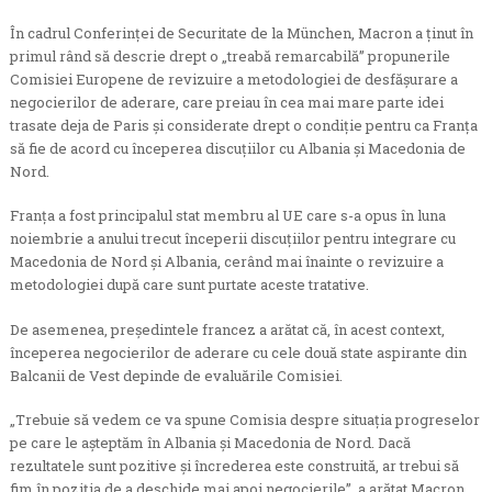
În cadrul Conferinței de Securitate de la München, Macron a ținut în
primul rând să descrie drept o „treabă remarcabilă” propunerile
Comisiei Europene de revizuire a metodologiei de desfășurare a
negocierilor de aderare, care preiau în cea mai mare parte idei
trasate deja de Paris și considerate drept o condiție pentru ca Franța
să fie de acord cu începerea discuțiilor cu Albania și Macedonia de
Nord.
Franța a fost principalul stat membru al UE care s-a opus în luna
noiembrie a anului trecut începerii discuțiilor pentru integrare cu
Macedonia de Nord și Albania, cerând mai înainte o revizuire a
metodologiei după care sunt purtate aceste tratative.
De asemenea, președintele francez a arătat că, în acest context,
începerea negocierilor de aderare cu cele două state aspirante din
Balcanii de Vest depinde de evaluările Comisiei.
„Trebuie să vedem ce va spune Comisia despre situația progreselor
pe care le așteptăm în Albania și Macedonia de Nord. Dacă
rezultatele sunt pozitive și încrederea este construită, ar trebui să
fim în poziția de a deschide mai apoi negocierile”, a arătat Macron.