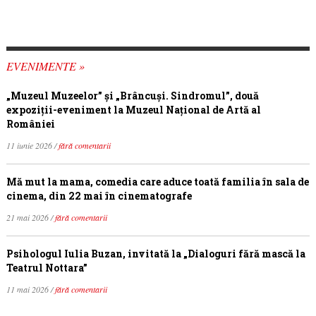
EVENIMENTE »
„Muzeul Muzeelor” și „Brâncuși. Sindromul”, două
expoziții-eveniment la Muzeul Național de Artă al
României
11 iunie 2026 /
fără comentarii
Mă mut la mama, comedia care aduce toată familia în sala de
cinema, din 22 mai în cinematografe
21 mai 2026 /
fără comentarii
Psihologul Iulia Buzan, invitată la „Dialoguri fără mască la
Teatrul Nottara”
11 mai 2026 /
fără comentarii