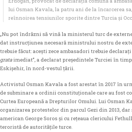
Erdoğan, provocat de declarația comună a ambasad
lui Osman Kavala, la patru ani de la încarcerea sa
reînnoirea tensiunilor sporite dintre Turcia și Oc
„Nu pot îndrăzni să vină la ministerul turc de extern
dat instrucțiunea necesară ministrului nostru de exte
trebuie făcut: acești zece ambasadori trebuie declaraț
grata
imediat”, a declarat președintele Turciei în timp
Eskișehir, în nord-vestul țării.
Activistul Osman Kavala a fost arestat în 2017 în urm
de subminare a ordinii constituționale care au fost 
Curtea Europeană a Drepturilor Omului. Lui Osman Ka
organizarea protestelor din parcul Gezi din 2013, dar 
american George Soros și cu rețeaua clericului Fethul
teroristă de autoritățile turce.