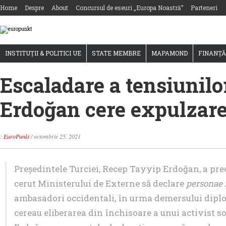
Home
Despre
About
Concursul de eseuri „Europa Noastră”
Parteneri
INSTITUȚII & POLITICI UE
STATE MEMBRE
MAPAMOND
FINANȚĂ
Escaladare a tensiunilo
Erdoğan cere expulzare
:
EuroPunkt
/
octombrie 25, 2021
Președintele Turciei, Recep Tayyip Erdoğan, a pre
cerut Ministerului de Externe să declare
personae 
ambasadori occidentali, în urma demersului diplo
cereau eliberarea din închisoare a unui activist soc