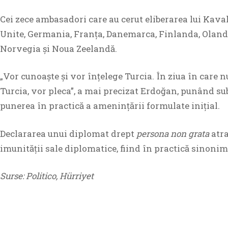
Cei zece ambasadori care au cerut eliberarea lui Kaval
Unite, Germania, Franța, Danemarca, Finlanda, Oland
Norvegia și Noua Zeelandă.
„Vor cunoaște și vor înțelege Turcia. În ziua în care n
Turcia, vor pleca”, a mai precizat Erdoğan, punând su
punerea în practică a amenințării formulate inițial.
Declararea unui diplomat drept
persona non grata
atr
imunității sale diplomatice, fiind în practică sinoni
Surse: Politico, Hürriyet