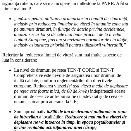
siguranță rutieră, care să mai acopere un millestone la PNRR. Atât și
nimic mai mult!
,, măsuri pentru utilizarea drumurilor în condiții de siguranță,
inclusiv prin reducerea limitelor de viteză în anumite zone sau
pe anumite drumuri, în funcţie de datele privind accidentele,
analiza riscurilor şi de cele mai bune practici de la nivelul
Uniuni Europene, precum și revizuirea normelor de circulaţie,
inclusiv asigurarea priorităţii pentru utilizatorii vulnerabili;”
Referitor la reducerea limitei de viteză sunt mai multe aspecte de
luat în considerare:
La nivel de drumuri pe retea TEN-T CORE și TEN-T
Comprehensive este nevoie de asigurarea unor drumuri de
înaltă calitate, conform reglementărilor din directivele
europene. Reducerea vitezei
(și așa viteza medie de deplasare
pe rețea este foarte mică, de 60 de km/h)
îndepărtează aceste
drumuri de ceea ce ar trebui să fie cu adevărat și de ceea ce
ne-am asumat prin aderarea la UE;
Sunt aproximativ
6.800 de km de drumuri naționale în zona
de intravilan
a localităților.
Reducere și mai mult a vitezei de
deplasare ne va întoarce în timp, în epoca poștalioanelor și
devine rentabilă achiziționarea unei căruțe;