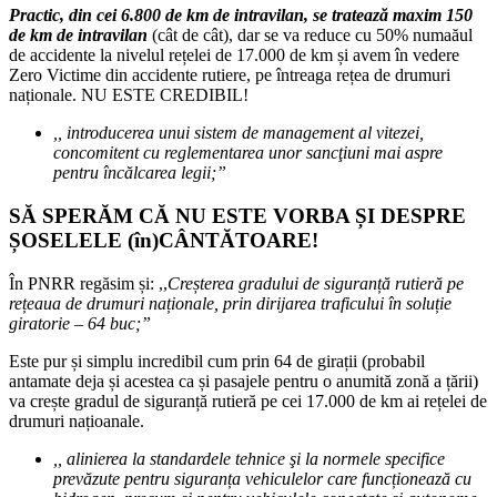
Practic, din cei 6.800 de km de intravilan, se tratează maxim 150
de km de intravilan
(cât de cât), dar se va reduce cu 50% numaăul
de accidente la nivelul rețelei de 17.000 de km și avem în vedere
Zero Victime din accidente rutiere, pe întreaga rețea de drumuri
naționale. NU ESTE CREDIBIL!
,, introducerea unui sistem de management al vitezei,
concomitent cu reglementarea unor sancţiuni mai aspre
pentru încălcarea legii;”
SĂ SPERĂM CĂ NU ESTE VORBA ȘI DESPRE
ȘOSELELE (în)CÂNTĂTOARE!
În PNRR regăsim și: ,,
Creșterea gradului de siguranță rutieră pe
rețeaua de drumuri naționale, prin dirijarea traficului în soluție
giratorie – 64 buc;”
Este pur și simplu incredibil cum prin 64 de girații (probabil
antamate deja și acestea ca și pasajele pentru o anumită zonă a țării)
va crește gradul de siguranță rutieră pe cei 17.000 de km ai rețelei de
drumuri națioanale.
,, alinierea la standardele tehnice şi la normele specifice
prevăzute pentru siguranța vehiculelor care funcționează cu