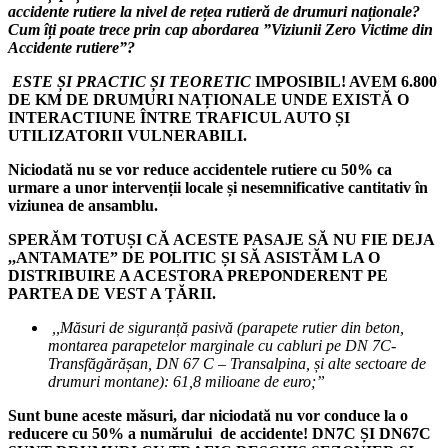
accidente rutiere la nivel de rețea rutieră de drumuri naționale?
Cum îți poate trece prin cap abordarea ”Viziunii Zero Victime din
Accidente rutiere”?
ESTE ȘI PRACTIC ȘI TEORETIC
IMPOSIBIL
! AVEM 6.800
DE KM DE DRUMURI NAȚIONALE UNDE EXISTĂ O
INTERACTIUNE ÎNTRE TRAFICUL AUTO ȘI
UTILIZATORII VULNERABILI.
Niciodată nu se vor reduce accidentele rutiere cu 50% ca
urmare a unor intervenții locale și nesemnificative cantitativ în
viziunea de ansamblu.
SPERĂM TOTUȘI CĂ ACESTE PASAJE SĂ NU FIE DEJA
,,ANTAMATE” DE POLITIC ȘI SĂ ASISTĂM LA O
DISTRIBUIRE A ACESTORA PREPONDERENT PE
PARTEA DE VEST A ȚĂRII.
,,Măsuri de siguranță pasivă (parapete rutier din beton,
montarea parapetelor marginale cu cabluri pe DN 7C-
Transfăgărășan, DN 67 C – Transalpina, și alte sectoare de
drumuri montane): 61,8 milioane de euro;”
Sunt bune aceste măsuri, dar niciodată nu vor conduce la o
reducere cu 50% a numărului de accidente! DN7C ȘI DN67C