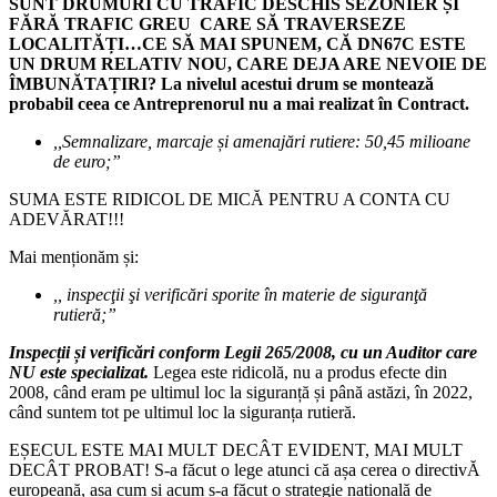
SUNT DRUMURI CU TRAFIC DESCHIS SEZONIER ȘI
FĂRĂ TRAFIC GREU CARE SĂ TRAVERSEZE
LOCALITĂȚI…CE SĂ MAI SPUNEM, CĂ DN67C ESTE
UN DRUM RELATIV NOU, CARE DEJA ARE NEVOIE DE
ÎMBUNĂTAȚIRI? La nivelul acestui drum se montează
probabil ceea ce Antreprenorul nu a mai realizat în Contract.
,,Semnalizare, marcaje și amenajări rutiere: 50,45 milioane
de euro;”
SUMA ESTE RIDICOL DE MICĂ PENTRU A CONTA CU
ADEVĂRAT!!!
Mai menționăm și:
,, inspecţii şi verificări sporite în materie de siguranţă
rutieră;”
Inspecții și verificări conform Legii 265/2008, cu un Auditor care
NU este specializat.
Legea este ridicolă, nu a produs efecte din
2008, când eram pe ultimul loc la siguranță și până astăzi, în 2022,
când suntem tot pe ultimul loc la siguranța rutieră.
EȘECUL ESTE MAI MULT DECÂT EVIDENT, MAI MULT
DECÂT PROBAT! S-a făcut o lege atunci că așa cerea o directivĂ
europeană, așa cum și acum s-a făcut o strategie națională de