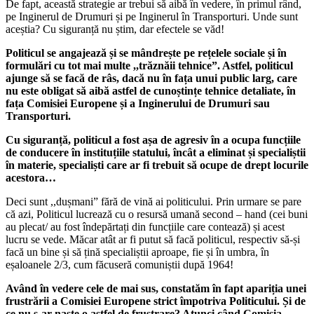
De fapt, această strategie ar trebui să aibă în vedere, în primul rând,
pe Inginerul de Drumuri și pe Inginerul în Transporturi. Unde sunt
aceștia? Cu siguranță nu știm, dar efectele se văd!
Politicul se angajează și se mândrește pe rețelele sociale și în
formulări cu tot mai multe ,,trăznăii tehnice”. Astfel,
politicul
ajunge să se facă de râs
, dacă nu în fața unui public larg, care
nu este obligat să aibă astfel de cunoștințe tehnice detaliate, în
fața
Comisiei Europene
și a
Inginerului de Drumuri sau
Transporturi.
Cu siguranță, politicul a fost așa de agresiv în a ocupa funcțiile
de conducere în instituțiile statului, încât a eliminat și specialiștii
în materie, specialiști care ar fi trebuit să ocupe de drept locurile
acestora…
Deci sunt ,,dușmani” fără de vină ai politicului. Prin urmare se pare
că azi, Politicul lucrează cu o resursă umană second – hand (cei buni
au plecat/ au fost îndepărtați din funcțiile care contează) și acest
lucru se vede. Măcar atât ar fi putut să facă politicul, respectiv să-și
facă un bine și să țină specialiștii aproape, fie și în umbra, în
eșaloanele 2/3, cum făcuseră comuniștii după 1964!
Având în vedere cele de mai sus, constatăm în fapt apariția unei
frustrării a Comisiei Europene strict împotriva Politicului. Și de
ce nu s-ar naște o astfel de frustrare? Atunci când Comisia