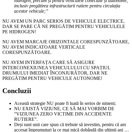
hidrogen, precum și pentru vehiculele conectate și autonome,
inclusiv pregătirea infrastructurii rutiere pentru circulația
acestor vehicule;”
NU AVEM UN PARC SERIOS DE VEHICULE ELECTRICE,
DAR SE PARE CĂ NE PREGĂTIM PENTRU VEHICULELE
PE HIDROGEN!
NU AVEM MARCAJE ORIZONTALE CORESPUNZĂTOARE,
NU AVEM INDICATOARE VERTICALE
CORESPUNZĂTOARE.
NU AVEM INTERFAȚA CARE SĂ ASIGURE
INTERCONEXIUNEA VEHICULULUI CU SPAȚIUL
DRUMULUI IMEDIAT ÎNCONJURĂTOR, DAR NE
PREGĂTIM PENTRU VEHICULE AUTONOME!
Concluzii
Această strategie NU poate fi luată în serios de nimeni;
NU EXISTĂ VIZIUNE, CE SĂ MAI VORBIM DE
”VIZIUNEA ZERO VICTIME DIN ACCIDENTE
RUTIERE”.
Deși sunt unii care spun că trebuie să investim, pentru că am
accesat împrumuturi la ce mai mică dobândă din ultimii ani …