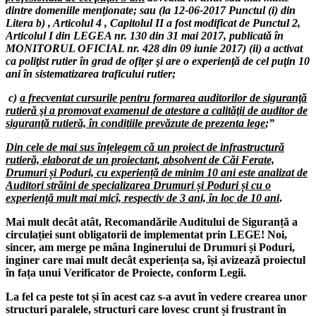
dintre domeniile menţionate; sau (la 12-06-2017 Punctul (i) din
Litera b) , Articolul 4 , Capitolul II a fost modificat de Punctul 2,
Articolul I din LEGEA nr. 130 din 31 mai 2017, publicată în
MONITORUL OFICIAL nr. 428 din 09 iunie 2017) (ii) a activat
ca poliţist rutier în grad de ofiţer şi are o experienţă de cel puţin 10
ani în sistematizarea traficului rutier;
c)
a frecventat cursurile pentru formarea auditorilor de siguranţă
rutieră şi a promovat examenul de atestare a calităţii de auditor de
siguranţă rutieră, în condiţiile prevăzute de prezenta lege
;”
Din cele de mai sus înțelegem că un proiect de infrastructură
rutieră, elaborat de un proiectant, absolvent de Căi Ferate,
Drumuri și Poduri, cu experiență de minim 10 ani este analizat de
Auditori străini de specializarea Drumuri și Poduri și cu o
experiență mult mai micî, respectiv de 3 ani, în loc de 10 ani
.
Mai mult decât atât, Recomandările Auditului de Siguranță a
circulației sunt obligatorii de implementat prin LEGE! Noi,
sincer, am merge pe mâna Inginerului de Drumuri și Poduri,
inginer care mai mult decât experiența sa, își avizează proiectul
în fața unui Verificator de Proiecte, conform Legii.
La fel ca peste tot și în acest caz s-a avut în vedere crearea unor
structuri paralele, structuri care lovesc crunt și frustrant în