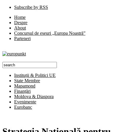
Subscribe by RSS
Home
Despre
About
Concursul de eseuri „Europa Noastră”
Parteneri
Instituții & Politici UE
State Membre
Mapamond
Finanțări
Moldova & Diaspora
Evenimente
Eurobanc
Strategia Naţională pentru