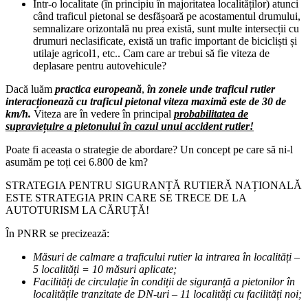
Într-o localitate (în principiu în majoritatea localităților) atunci
când traficul pietonal se desfășoară pe acostamentul drumului,
semnalizare orizontală nu prea există, sunt multe intersecții cu
drumuri neclasificate, există un trafic important de bicicliști și
utilaje agricol1, etc.. Cam care ar trebui să fie viteza de
deplasare pentru autovehicule?
Dacă luăm
practica europeană
,
în zonele unde traficul rutier
interacționează cu traficul pietonal viteza maximă este de 30 de
km/h.
Viteza are în vedere în principal
probabilitatea de
supraviețuire a pietonului în cazul unui accident rutier!
Poate fi aceasta o strategie de abordare? Un concept pe care să ni-l
asumăm pe toți cei 6.800 de km?
STRATEGIA PENTRU SIGURANȚĂ RUTIERĂ NAȚIONALĂ
ESTE STRATEGIA PRIN CARE SE TRECE DE LA
AUTOTURISM LA CĂRUȚĂ!
În PNRR se precizează:
Măsuri de calmare a traficului rutier la intrarea în localități –
5 localități = 10 măsuri aplicate;
Facilități de circulație în condiții de siguranță a pietonilor în
localitățile tranzitate de DN-uri – 11 localități cu facilități noi;