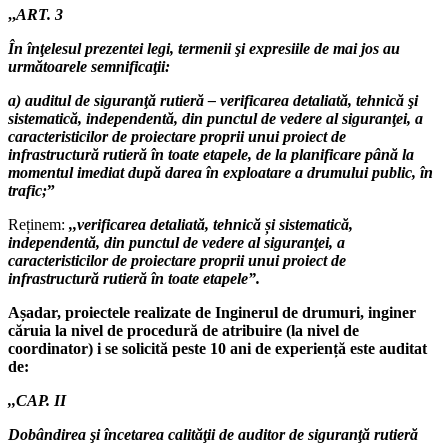
,,
ART. 3
În înţelesul prezentei legi, termenii şi expresiile de mai jos au
următoarele semnificaţii:
a) auditul de siguranţă rutieră – verificarea detaliată, tehnică şi
sistematică, independentă, din punctul de vedere al siguranţei, a
caracteristicilor de proiectare proprii unui proiect de
infrastructură rutieră în toate etapele, de la planificare până la
momentul imediat după darea în exploatare a drumului public, în
trafic;
”
Reținem:
,,verificarea detaliată, tehnică și sistematică,
independentă, din punctul de vedere al siguranţei, a
caracteristicilor de proiectare proprii unui proiect de
infrastructură rutieră în toate etapele”.
Așadar, proiectele realizate de Inginerul de drumuri, inginer
căruia la nivel de procedură de atribuire (la nivel de
coordinator) i se solicită peste 10 ani de experiență este auditat
de:
,,CAP. II
Dobândirea şi încetarea calităţii de auditor de siguranţă rutieră