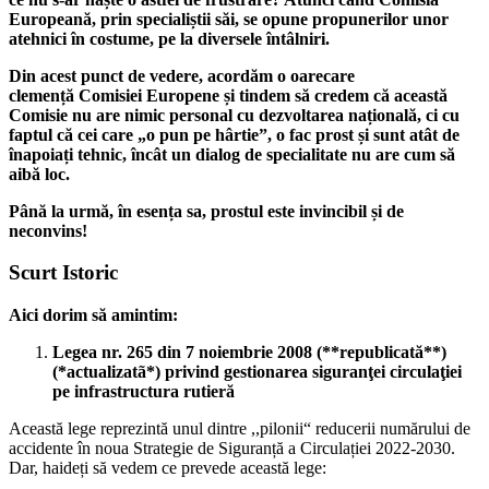
Europeană, prin specialiștii săi, se opune propunerilor unor
atehnici în costume, pe la diversele întâlniri.
Din acest punct de vedere, acordăm o oarecare
clemență
Comisiei Europene și tindem să credem că această
Comisie nu are nimic personal cu dezvoltarea națională
, ci cu
faptul că cei care „o pun pe hârtie”, o fac prost și sunt atât de
înapoiați tehnic, încât un dialog de specialitate nu are cum să
aibă loc.
Până la urmă, în esența sa, prostul este invincibil și de
neconvins!
Scurt Istoric
Aici dorim să amintim:
Legea nr. 265 din 7 noiembrie 2008 (**republicată**)
(*actualizatã*) privind gestionarea siguranţei circulaţiei
pe infrastructura rutieră
Această lege reprezintă unul dintre ,,pilonii“ reducerii numărului de
accidente în noua Strategie de Siguranță a Circulației 2022-2030.
Dar, haideți să vedem ce prevede această lege: