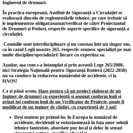
Inginerul de drumuri.
În practica europeană, Auditul de Siguranță a Circulației se
realizează dincolo de reglementările tehnice, pe care trebuie să
le implementeze obligat/asumat/verificat de către Proiectantul
de Drumuri și Poduri, respectiv aspecte specifice de siguranță a
circulației.
Comisiile sunt interdisciplinare și nu constau într-un singur om,
ca în cazul Legii noastre 265, respectiv reunesc specialiști pe mai
multe discipline/specializări! fiecare cu expertiza sa.
Așadar, așa cum s-a întamplat și prin această Lege 265/2008,
nici Strategia Naţională pentru Siguranţă Rutieră (2022-2030)
nu va conduce la reducerea numărului de accidente, ci la
HAOS!
Ca și până acum,
Haos pentru că un proiect elaborat de un
Inginer de drumuri cu experiență și asumat conform legii și
avizat tot conform legii de un Verificator de Proiecte, poate fi
modificat de un inginer de clădiri, cu experiență de 3 ani!
Deși suntem pe primul loc în Europa la numărul de
accidente, decidenții se entuziasmează în fața unor soluții
tehnice fanteziste, abordate pur local și deloc în sensul