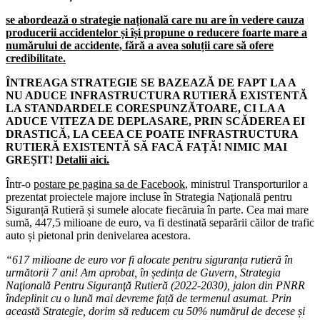
se abordează o strategie națională care nu are în vedere cauza
producerii accidentelor și își propune o reducere foarte mare a
numărului de accidente, fără a avea soluții care să ofere
credibilitate.
ÎNTREAGA STRATEGIE SE BAZEAZĂ DE FAPT LA A
NU ADUCE INFRASTRUCTURA RUTIERĂ EXISTENTĂ
LA STANDARDELE CORESPUNZĂTOARE, CI LA A
ADUCE VITEZA DE DEPLASARE, PRIN SCĂDEREA EI
DRASTICĂ, LA CEEA CE POATE INFRASTRUCTURA
RUTIERĂ EXISTENTĂ SĂ FACĂ FAȚĂ! NIMIC MAI
GREȘIT!
Detalii aici.
Într-o
postare pe pagina sa de Facebook
, ministrul Transporturilor a
prezentat proiectele majore incluse în Strategia Națională pentru
Siguranță Rutieră și sumele alocate fiecăruia în parte. Cea mai mare
sumă, 447,5 milioane de euro, va fi destinată separării căilor de trafic
auto și pietonal prin denivelarea acestora.
“617 milioane de euro vor fi alocate pentru siguranța rutieră în
următorii 7 ani! Am aprobat, în ședința de Guvern, Strategia
Naţională Pentru Siguranţă Rutieră (2022-2030), jalon din PNRR
îndeplinit cu o lună mai devreme față de termenul asumat. Prin
această Strategie, dorim să reducem cu 50% numărul de decese și