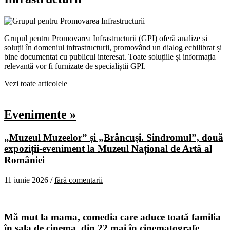
Grupul pentru Promovarea Infrastructurii (GPI) oferă analize și
soluții în domeniul infrastructurii, promovând un dialog echilibrat și
bine documentat cu publicul interesat. Toate soluțiile și informația
relevantă vor fi furnizate de specialiștii GPI.
Vezi toate articolele
Evenimente »
„Muzeul Muzeelor” și „Brâncuși. Sindromul”, două
expoziții-eveniment la Muzeul Național de Artă al
României
11 iunie 2026 /
fără comentarii
Mă mut la mama, comedia care aduce toată familia
în sala de cinema, din 22 mai în cinematografe