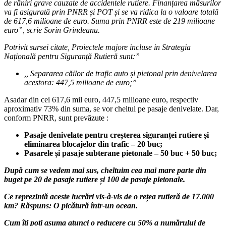
de răniri grave cauzate de accidentele rutiere. Finanțarea măsurilor
va fi asigurată prin PNRR și POT și se va ridica la o valoare totală
de 617,6 milioane de euro. Suma prin PNRR este de 219 milioane
euro”, scrie Sorin Grindeanu.
Potrivit sursei citate, Proiectele majore incluse in Strategia
Națională pentru Siguranță Rutieră sunt:”
,, Separarea căilor de trafic auto și pietonal prin denivelarea
acestora: 447,5 milioane de euro;”
Asadar din cei 617,6 mil euro, 447,5 milioane euro, respectiv
aproximativ 73% din suma, se vor cheltui pe pasaje denivelate. Dar,
conform PNRR, sunt prevăzute :
Pasaje denivelate pentru creșterea siguranței rutiere și
eliminarea blocajelor din trafic – 20 buc;
Pasarele și pasaje subterane pietonale – 50 buc + 50 buc;
După cum se vedem mai sus, cheltuim cea mai mare parte din
buget pe 20 de pasaje rutiere și 100 de pasaje pietonale.
Ce reprezintă aceste lucrări vis-à-vis de o rețea rutieră de 17.000
km? Răspuns: O picătură într-un ocean.
Cum îți poți asuma atunci o reducere cu 50% a numărului de