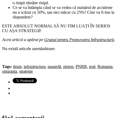
o risipă rămâne risipă.
Ce se va întâmpla când se va vedea că numărul de accidente
nu a scăzut cu 50%, sau nici măcar cu 25%? Cine va fi tras la
răspundere?
ESTE ABSOLUT NORMAL SĂ NU FIM LUAȚI ÎN SERIOS
CU AȘA STRATEGII!
Acest articol a apărut pe
Grupul pentru Promovarea Infrastructurii
.
Nu există articole asemănătoare.
Tags:
drum
,
infrastructura
,
pasarelă
,
pieton
,
PNRR
,
pod
,
Romania
,
siguranta
,
strategie
fără comentarii