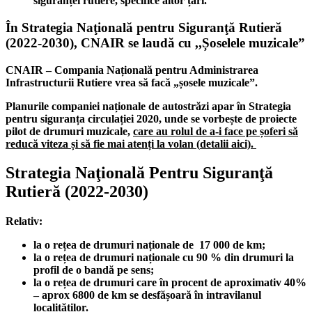
siguranței rutiere, specifice altor țări.
În Strategia Naţională pentru Siguranţă Rutieră
(2022-2030), CNAIR se laudă cu ,,Șoselele muzicale”
CNAIR – Compania Națională pentru Administrarea
Infrastructurii Rutiere vrea să facă „șosele muzicale”.
Planurile companiei naționale de autostrăzi apar în Strategia
pentru siguranța circulației 2020, unde se vorbește de proiecte
pilot de drumuri muzicale,
care au rolul de a-i face pe șoferi să
reducă viteza și să fie mai atenți la volan (
detalii aici).
Strategia Naţională Pentru Siguranţă
Rutieră (2022-2030)
Relativ:
la o rețea de drumuri naționale de 17 000 de km;
la o rețea de drumuri naționale cu 90 % din drumuri la
profil de o bandă pe sens;
la o rețea de drumuri care în procent de aproximativ 40%
– aprox 6800 de km se desfășoară în intravilanul
localităților.