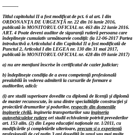
———-
Titlul capitolului II a fost modificat de pct. 6 al art. I din
ORDONANŢA DE URGENŢĂ nr. 22 din 16 iunie 2016,
publicată în MONITORUL OFICIAL nr. 463 din 22 iunie 2016.
ART. 4 Poate deveni auditor de siguranţă rutieră persoana care
îndeplineşte cumulativ următoarele condiţii: (la 12-06-2017 Partea
introductivă a Articolului 4 din Capitolul II a fost modificată de
Punctul 2, Articolul I din LEGEA nr. 130 din 31 mai 2017,
publicată în MONITORUL OFICIAL nr. 428 din 09 iunie 2017)
a) nu are menţiuni înscrise în certificatul de cazier judiciar;
b) îndeplineşte condiţia de a avea competenţă profesională
prealabilă în vederea admiterii la cursurile de formare a
auditorilor, adică:
(i) are studii superioare dovedite cu diplomă de licenţă şi diplomă
de master recunoscute, în una dintre specialităţile construcţiei şi
proiectării drumurilor şi podurilor,
respectiv din domeniile
inginerie civilă
, ingineria transporturilor sau
ingineria
autovehiculelor rutiere
ori studii echivalente
potrivit prevederilor
art. 153 alin. (2) din Legea educaţiei naţionale nr. 1/2011, cu
modificările şi completările ulterioare,
precum şi o experienţă
profesională de cel puţin 3 ani
dovedită în unul sau mai multe