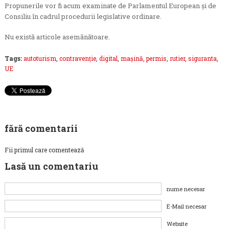
Propunerile vor fi acum examinate de Parlamentul European și de
Consiliu în cadrul procedurii legislative ordinare.
Nu există articole asemănătoare.
Tags:
autoturism
,
contravenţie
,
digital
,
maşină
,
permis
,
rutier
,
siguranta
,
UE
fără comentarii
Fii primul care comentează
Lasă un comentariu
nume necesar
E-Mail necesar
Website