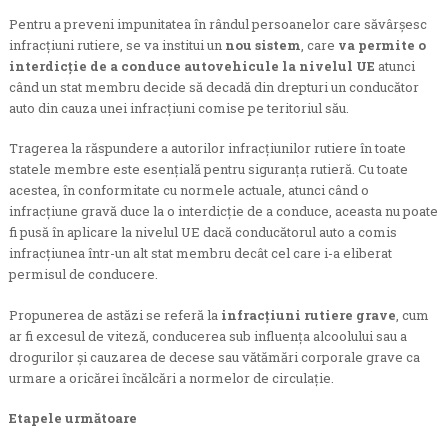
Pentru a preveni impunitatea în rândul persoanelor care săvârșesc
infracțiuni rutiere, se va institui un
nou sistem
, care
va permite o
interdicție de a conduce autovehicule la nivelul UE
atunci
când un stat membru decide să decadă din drepturi un conducător
auto din cauza unei infracțiuni comise pe teritoriul său.
Tragerea la răspundere a autorilor infracțiunilor rutiere în toate
statele membre este esențială pentru siguranța rutieră. Cu toate
acestea, în conformitate cu normele actuale, atunci când o
infracțiune gravă duce la o interdicție de a conduce, aceasta nu poate
fi pusă în aplicare la nivelul UE dacă conducătorul auto a comis
infracțiunea într-un alt stat membru decât cel care i-a eliberat
permisul de conducere.
Propunerea de astăzi se referă la
infracțiuni rutiere grave
, cum
ar fi excesul de viteză, conducerea sub influența alcoolului sau a
drogurilor și cauzarea de decese sau vătămări corporale grave ca
urmare a oricărei încălcări a normelor de circulație.
Etapele următoare