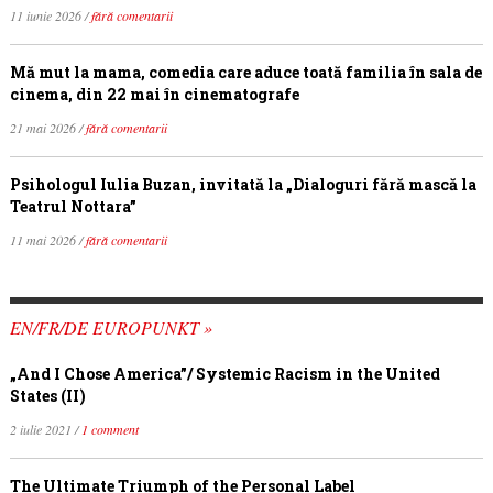
11 iunie 2026 /
fără comentarii
Mă mut la mama, comedia care aduce toată familia în sala de
cinema, din 22 mai în cinematografe
21 mai 2026 /
fără comentarii
Psihologul Iulia Buzan, invitată la „Dialoguri fără mască la
Teatrul Nottara”
11 mai 2026 /
fără comentarii
EN/FR/DE EUROPUNKT »
„And I Chose America”/ Systemic Racism in the United
States (II)
2 iulie 2021 /
1 comment
The Ultimate Triumph of the Personal Label