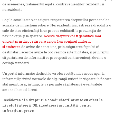
de asemenea, tratamentul egal al contravenienților rezidenți și
nerezidenți.
Legile actualizate vor asigura respectarea drepturilor persoanelor
acuzate de infracțiuni rutiere. Nerezidenții își păstrează dreptul la o
cale de atac eficientă și la un proces echitabil, la prezumția de
nevinovăție și la apărare.
Aceste drepturi vor fi garantate mai
eficient prin dispoziții care asigură un conținut uniform
și emiterea
de avize de sancțiune, prin asigurarea faptului că
destinatarii acestor avize le pot verifica autenticitatea, și prin faptul
că partajarea de informații cu presupușii contravenienți devine o
cerință standard.
Un portal informatic dedicat le va oferi cetățenilor acces ușor la
informații privind normele de siguranță rutieră în vigoare în fiecare
stat membru și, în timp, le va permite să plătească eventualele
amenzi în mod direct.
Decăderea din drepturi a conducătorilor auto cu efect la
nivelul întregii UE: încetarea impunității pentru
infracțiuni grave