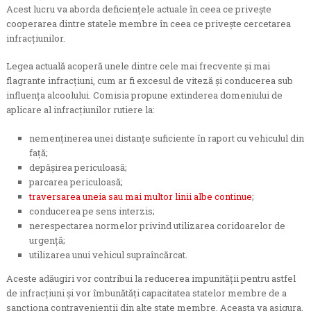
Acest lucru va aborda deficiențele actuale în ceea ce privește
cooperarea dintre statele membre în ceea ce privește cercetarea
infracțiunilor.
Legea actuală acoperă unele dintre cele mai frecvente și mai
flagrante infracțiuni, cum ar fi excesul de viteză și conducerea sub
influența alcoolului. Comisia propune extinderea domeniului de
aplicare al infracțiunilor rutiere la:
nemenținerea unei distanțe suficiente în raport cu vehiculul din
față;
depășirea periculoasă;
parcarea periculoasă;
traversarea uneia sau mai multor linii albe continue
;
conducerea pe sens interzis;
nerespectarea normelor privind utilizarea coridoarelor de
urgență;
utilizarea unui vehicul supraîncărcat.
Aceste adăugiri vor contribui la reducerea impunității pentru astfel
de infracțiuni și vor îmbunătăți capacitatea statelor membre de a
sancționa contravenienții din alte state membre. Aceasta va asigura,