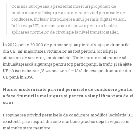
Comisia Europeană a prezentat miercuri propuneri de
modernizare și înăsprire a normelor privind permisele de
conducere, inclusiv introducerea unui permis digital valabil
în întreaga UE, precum și noi dispoziții pentru a facilita
aplicarea normelor de circulație la nivel transfrontalier.
În 2022, peste 20 000 de persoane și-au pierdut viața pe drumurile
din UE, iar majoritatea victimelor au fost pietoni, bicicliști și
utilizatori de scutere și motociclete. Noile norme sunt menite să
îmbunătățească siguranța pentru toți participanții la trafic și să ajute
UE să își realizeze „Viziunea zero” – fără decese pe drumurile din
UE până în 2050.
Norme modernizate privind permisele de conducere pentru
a face drumurile mai sigure și pentru a simplifica viața de zi
cu zi
Propunerea privind permisele de conducere modifică legislația UE
existentă și se inspiră din cele mai bune practici deja în vigoare în
mai multe state membre.