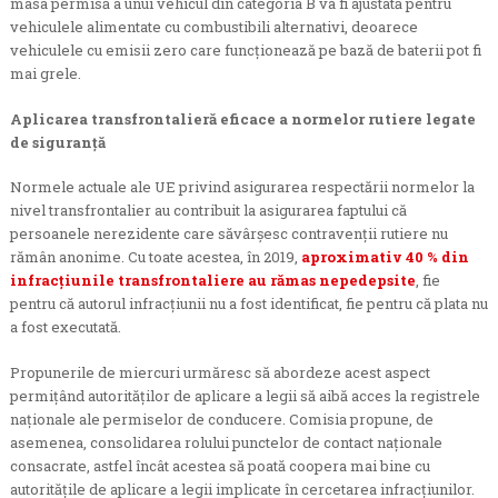
masa permisă a unui vehicul din categoria B va fi ajustată pentru
vehiculele alimentate cu combustibili alternativi, deoarece
vehiculele cu emisii zero care funcționează pe bază de baterii pot fi
mai grele.
Aplicarea transfrontalieră eficace a normelor rutiere legate
de siguranță
Normele actuale ale UE privind asigurarea respectării normelor la
nivel transfrontalier au contribuit la asigurarea faptului că
persoanele nerezidente care săvârșesc contravenții rutiere nu
rămân anonime. Cu toate acestea, în 2019,
aproximativ 40 % din
infracțiunile transfrontaliere au rămas nepedepsite
, fie
pentru că autorul infracțiunii nu a fost identificat, fie pentru că plata nu
a fost executată.
Propunerile de miercuri urmăresc să abordeze acest aspect
permițând autorităților de aplicare a legii să aibă acces la registrele
naționale ale permiselor de conducere. Comisia propune, de
asemenea, consolidarea rolului punctelor de contact naționale
consacrate, astfel încât acestea să poată coopera mai bine cu
autoritățile de aplicare a legii implicate în cercetarea infracțiunilor.