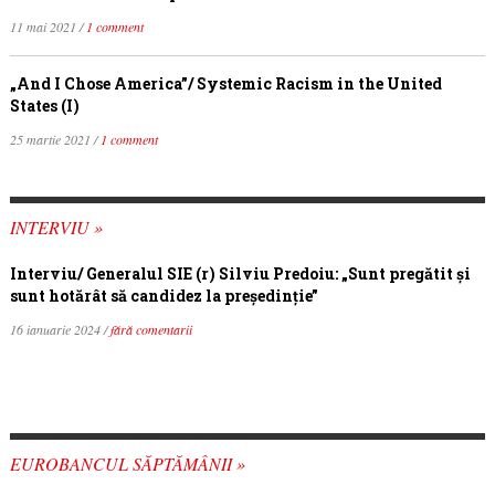
11 mai 2021 /
1 comment
„And I Chose America”/ Systemic Racism in the United
States (I)
25 martie 2021 /
1 comment
INTERVIU »
Interviu/ Generalul SIE (r) Silviu Predoiu: „Sunt pregătit și
sunt hotărât să candidez la președinție”
16 ianuarie 2024 /
fără comentarii
EUROBANCUL SĂPTĂMÂNII »