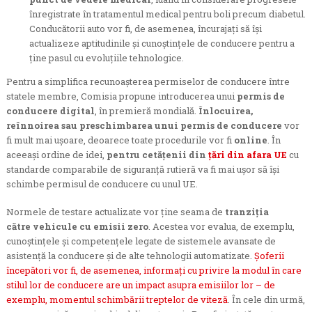
înregistrate în tratamentul medical pentru boli precum diabetul.
Conducătorii auto vor fi, de asemenea, încurajați să își
actualizeze aptitudinile și cunoștințele de conducere pentru a
ține pasul cu evoluțiile tehnologice.
Pentru a simplifica recunoașterea permiselor de conducere între
statele membre, Comisia propune introducerea unui
permis de
conducere digital
, în premieră mondială.
Înlocuirea,
reînnoirea sau preschimbarea unui permis de conducere
vor
fi mult mai ușoare, deoarece toate procedurile vor fi
online
.
În
aceeași ordine de idei,
pentru cetățenii din
țări din afara UE
cu
standarde comparabile de siguranță rutieră va fi mai ușor să își
schimbe permisul de conducere cu unul UE.
Normele de testare actualizate vor ține seama de
tranziția
către
vehicule cu emisii zero
. Acestea vor evalua, de exemplu,
cunoștințele și competențele legate de sistemele avansate de
asistență la conducere și de alte tehnologii automatizate.
Șoferii
începători vor fi, de asemenea, informați cu privire la modul în care
stilul lor de conducere are un impact asupra emisiilor lor – de
exemplu, momentul schimbării treptelor de viteză
. În cele din urmă,