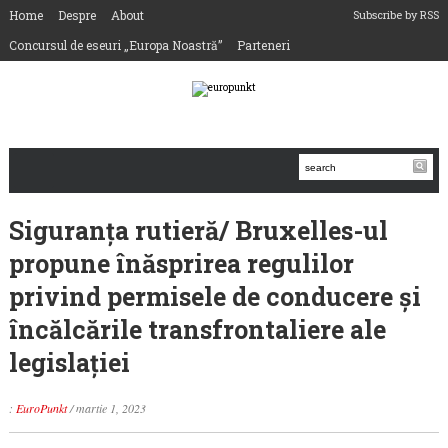
Home
Despre
About
Subscribe by RSS
Concursul de eseuri „Europa Noastră”
Parteneri
Siguranța rutieră/ Bruxelles-ul
propune înăsprirea regulilor
privind permisele de conducere și
încălcările transfrontaliere ale
legislației
:
EuroPunkt
/
martie 1, 2023