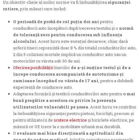
Un obiectiv-cheie al noilor norme va fi îmbunătățirea
siguranței
rutiere
, prin măsuri care includ:
O perioadă de probă de cel puțin doi ani
pentru
conducătorii auto începători după trecerea testului și o
normă
de toleranță zero pentru conducerea sub influența
alcoolului
. Acest lucru este esențial deoarece, chiar dacă
șoferii tineri reprezintă doar 8 % din totalul conducătorilor auto,
2 din 5 coliziuni mortale implică un conducător auto sau un
motociclist cu vârsta sub 30 de ani.
Oferirea posibilității
tinerilor
de a-și susține testul și de a
începe conducerea acompaniată de autoturisme și
camioane începând cu vârsta de 17 ani
, pentru a dobândi
experiență de conducere auto.
Adaptarea formării și testării conducătorilor auto pentru
o mai
bună pregătire a acestora
cu privire la prezența
utilizatorilor vulnerabili pe șosea
. Acest lucru va contribui
la îmbunătățirea siguranței pentru pietoni, bicicliști, precum și
pentru utilizatorii de
scutere electrice
și biciclete electrice, pe
măsură ce UE trece la o mobilitate urbană mai durabilă.
O
evaluare mai bine direcționată a aptitudinii din
punct de vedere medical
, luând în considerare progresele