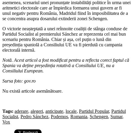
asemenea, scenariul unei pronunțate instabilități politice în urma unei
aritmetici electorale care ar împiedica formarea unui guvern ar fi
unul negativ pentru România, Madridul fiind în imposibilitatea de a
se concentra asupra dosarului extinderii zonei Schengen.
O victorie neașteptată a unei reînnoite coaliții de stânga conduse de
Partidul Socialist al premierului Sánchez ar reprezenta cel mai bun
scenariu pentru România. Chiar și așa, cel puțin o lună din
președinția spaniolă a Consiliului UE va fi pierdută cu campania
electorală internă.
Notă. Acest articol a fost modificat pentru a reflecta corect faptul că
Spania va deține președinția rotativă a Consiliului UE, nu a
Consiliului European.
Sursa foto: gov.ro
Nu există articole asemănătoare.
Tags:
aderare
,
alegeri
,
anticipate
,
locale
,
Partidul Popular
,
Partidul
Socialist
,
Pedro Sánchez
,
Podemos
,
Romania
,
Schengen
,
Sumar
,
Vox