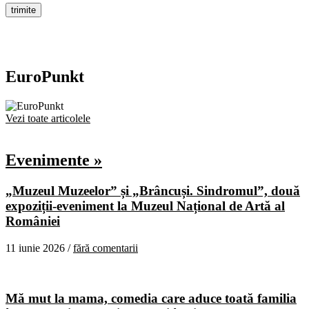
EuroPunkt
Vezi toate articolele
Evenimente »
„Muzeul Muzeelor” și „Brâncuși. Sindromul”, două
expoziții-eveniment la Muzeul Național de Artă al
României
11 iunie 2026 /
fără comentarii
Mă mut la mama, comedia care aduce toată familia