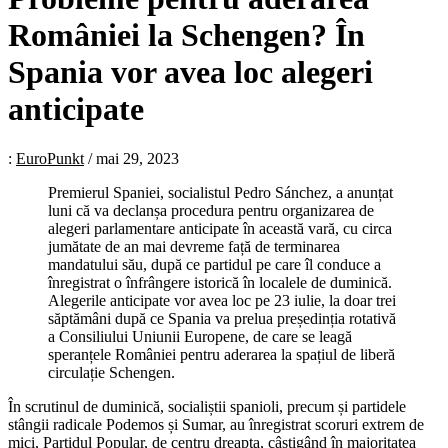
României la Schengen? În
Spania vor avea loc alegeri
anticipate
:
EuroPunkt
/
mai 29, 2023
Premierul Spaniei, socialistul Pedro Sánchez, a anunțat
luni că va declanșa procedura pentru organizarea de
alegeri parlamentare anticipate în această vară, cu circa
jumătate de an mai devreme față de terminarea
mandatului său, după ce partidul pe care îl conduce a
înregistrat o înfrângere istorică în localele de duminică.
Alegerile anticipate vor avea loc pe 23 iulie, la doar trei
săptămâni după ce Spania va prelua președinția rotativă
a Consiliului Uniunii Europene, de care se leagă
speranțele României pentru aderarea la spațiul de liberă
circulație Schengen.
În scrutinul de duminică, socialiștii spanioli, precum și partidele
stângii radicale Podemos și Sumar, au înregistrat scoruri extrem de
mici, Partidul Popular, de centru dreapta, câștigând în majoritatea