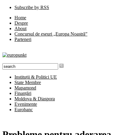
Subscribe by RSS
Home
Despre
About
Concursul de eseuri „Europa Noastră”
Parteneri
Instituții & Politici UE
State Membre
Mapamond
Finanțări
Moldova & Diaspora
Evenimente
Eurobanc
Probleme pentru aderarea