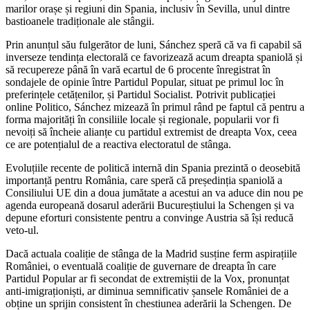
marilor orașe și regiuni din Spania, inclusiv în Sevilla, unul dintre
bastioanele tradiționale ale stângii.
Prin anunțul său fulgerător de luni, Sánchez speră că va fi capabil să
inverseze tendința electorală ce favorizează acum dreapta spaniolă și
să recupereze până în vară ecartul de 6 procente înregistrat în
sondajele de opinie între Partidul Popular, situat pe primul loc în
preferințele cetățenilor, și Partidul Socialist. Potrivit publicației
online Politico, Sánchez mizează în primul rând pe faptul că pentru a
forma majorități în consiliile locale și regionale, popularii vor fi
nevoiți să încheie alianțe cu partidul extremist de dreapta Vox, ceea
ce are potențialul de a reactiva electoratul de stânga.
Evoluțiile recente de politică internă din Spania prezintă o deosebită
importanță pentru România, care speră că președinția spaniolă a
Consiliului UE din a doua jumătate a acestui an va aduce din nou pe
agenda europeană dosarul aderării Bucureștiului la Schengen și va
depune eforturi consistente pentru a convinge Austria să își reducă
veto-ul.
Dacă actuala coaliție de stânga de la Madrid susține ferm aspirațiile
României, o eventuală coaliție de guvernare de dreapta în care
Partidul Popular ar fi secondat de extremiștii de la Vox, pronunțat
anti-imigraționiști, ar diminua semnificativ șansele României de a
obține un sprijin consistent în chestiunea aderării la Schengen. De