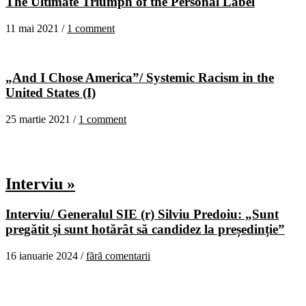
The Ultimate Triumph of the Personal Label
11 mai 2021 /
1 comment
„And I Chose America”/ Systemic Racism in the
United States (I)
25 martie 2021 /
1 comment
Interviu »
Interviu/ Generalul SIE (r) Silviu Predoiu: „Sunt
pregătit și sunt hotărât să candidez la președinție”
16 ianuarie 2024 /
fără comentarii