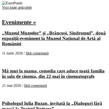
Vezi toate articolele
Evenimente »
„Muzeul Muzeelor” și „Brâncuși. Sindromul”, două
expoziții-eveniment la Muzeul Național de Artă al
României
11 iunie 2026 /
fără comentarii
Mă mut la mama, comedia care aduce toată familia
în sala de cinema, din 22 mai în cinematografe
21 mai 2026 /
fără comentarii
Psihologul Iulia Buzan, invitată la „Dialoguri fără
mască la Teatrul Nottara”