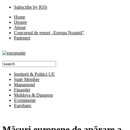
Subscribe by RSS
Home
Despre
About
Concursul de eseuri „Europa Noastră”
Parteneri
Instituții & Politici UE
State Membre
Mapamond
Finanțări
Moldova & Diaspora
Evenimente
Eurobanc
Măsuri europene de apărare a