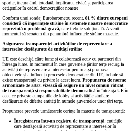
sporite, încurajând, totodată, implicarea civică și participarea
cetățenilor în cadrul democrațiilor noastre.
Conform unui sondaj
Eurobarometru
recent,
81 % dintre europeni
consideră că ingerințele străine în sistemele noastre democratice
reprezintă o problemă gravă
, care trebuie soluționată. A venit
momentul să scoatem din penumbră influențele străine mascate.
Asigurarea transparenței activităților de reprezentare a
intereselor desfășurate de entități străine
UE este deschisă către lume și colaborează activ cu parteneri din
întreaga lume. În momentul în care guvernele țărilor terțe recurg la
activități de reprezentare a intereselor pentru a-și promova
obiectivele și a influența procesele democratice din UE, trebuie să
existe transparență cu privire la acest lucru.
Propunerea de norme
armonizate
de astăzi
vizează să asigure un nivel comun ridicat
de transparență și responsabilitate democratică
în întreaga UE în
ceea ce privește campaniile de lobby și activitățile similare
desfășurate de diferite entități în numele guvernelor unor țări terțe.
Propunerea
prevede următoarele cerințe în materie de transparență:
Înregistrarea într-un registru de transparență
: entitățile
care desfășoară activități de reprezentare a intereselor în