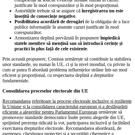
justificate în mod corespunzător și în mod proporțional.
Autoritățile trebuie să se asigure că
înregistrarea nu este
însoțită de consecințe negative
.
Posibilitatea acordării de derogări
de la obligația de a face
publice informațiile în anumite cazuri justificate în mod
corespunzător.
Armonizarea deplină prevăzută în propunere
împiedică
statele membre să mențină sau să introducă cerințe și
practici în plus față de cele existente
.
Prin această propunere, Comisia urmărește să contribuie la stabilirea
unor standarde, nu numai în UE, ci și la nivel mondial, cu privire la
cum ar putea fi abordată problema influențelor străine într-un mod
eficient și proporțional, cu respectarea deplină a drepturilor
fundamentale.
Consolidarea proceselor electorale din UE
Recomandarea
referitoare la procese electorale incluzive și reziliente
în Uniune și la consolidarea caracterului european și a desfășurării
eficiente a alegerilor pentru Parlamentul European
urmărește să
promoveze standarde democratice înalte pentru alegerile din UE,
sprijinind prezența ridicată la vot, participarea incluzivă și facilitând
exercitarea drepturilor electorale. Recomandarea abordează, de
asemenea, chestiunea protecției și a securității cibernetice a