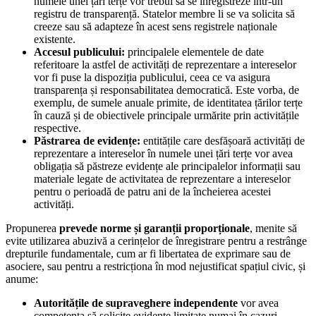
numele unei țări terțe vor trebui să se înregistreze într-un
registru de transparență. Statelor membre li se va solicita să
creeze sau să adapteze în acest sens registrele naționale
existente.
Accesul publicului:
principalele elementele de date
referitoare la astfel de activități de reprezentare a intereselor
vor fi puse la dispoziția publicului, ceea ce va asigura
transparența și responsabilitatea democratică. Este vorba, de
exemplu, de sumele anuale primite, de identitatea țărilor terțe
în cauză și de obiectivele principale urmărite prin activitățile
respective.
Păstrarea de evidențe:
entitățile care desfășoară activități de
reprezentare a intereselor în numele unei țări terțe vor avea
obligația să păstreze evidențe ale principalelor informații sau
materiale legate de activitatea de reprezentare a intereselor
pentru o perioadă de patru ani de la încheierea acestei
activități.
Propunerea
prevede norme și garanții proporționale
, menite să
evite utilizarea abuzivă a cerințelor de înregistrare pentru a restrânge
drepturile fundamentale, cum ar fi libertatea de exprimare sau de
asociere, sau pentru a restricționa în mod nejustificat spațiul civic, și
anume:
Autoritățile de supraveghere independente
vor avea
competența să solicite evidențe limitate numai în cazuri