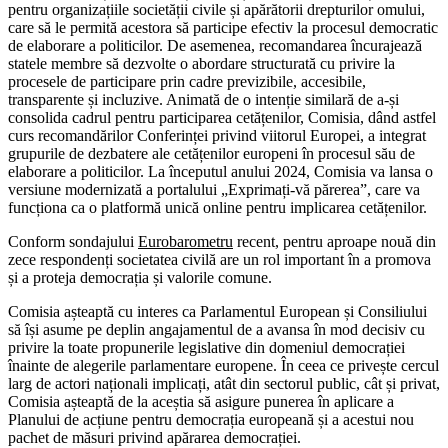
pentru organizațiile societății civile și apărătorii drepturilor omului,
care să le permită acestora să participe efectiv la procesul democratic
de elaborare a politicilor. De asemenea, recomandarea încurajează
statele membre să dezvolte o abordare structurată cu privire la
procesele de participare prin cadre previzibile, accesibile,
transparente și incluzive. Animată de o intenție similară de a-și
consolida cadrul pentru participarea cetățenilor, Comisia, dând astfel
curs recomandărilor Conferinței privind viitorul Europei, a integrat
grupurile de dezbatere ale cetățenilor europeni în procesul său de
elaborare a politicilor. La începutul anului 2024, Comisia va lansa o
versiune modernizată a portalului „Exprimați-vă părerea”, care va
funcționa ca o platformă unică online pentru implicarea cetățenilor.
Conform sondajului
Eurobarometru
recent, pentru aproape nouă din
zece respondenți societatea civilă are un rol important în a promova
și a proteja democrația și valorile comune.
Comisia așteaptă cu interes ca Parlamentul European și Consiliului
să își asume pe deplin angajamentul de a avansa în mod decisiv cu
privire la toate propunerile legislative din domeniul democrației
înainte de alegerile parlamentare europene. În ceea ce privește cercul
larg de actori naționali implicați, atât din sectorul public, cât și privat,
Comisia așteaptă de la aceștia să asigure punerea în aplicare a
Planului de acțiune pentru democrația europeană și a acestui nou
pachet de măsuri privind apărarea democrației.