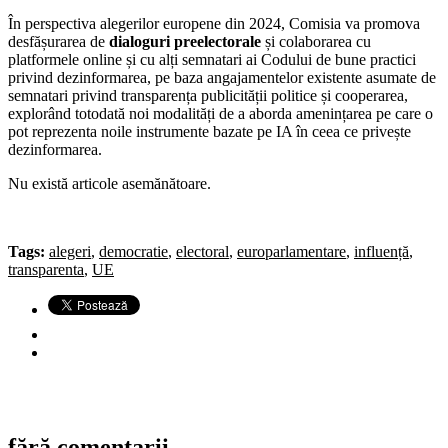
În perspectiva alegerilor europene din 2024, Comisia va promova
desfășurarea de
dialoguri preelectorale
și colaborarea cu
platformele online și cu alți semnatari ai Codului de bune practici
privind dezinformarea, pe baza angajamentelor existente asumate de
semnatari privind transparența publicității politice și cooperarea,
explorând totodată noi modalități de a aborda amenințarea pe care o
pot reprezenta noile instrumente bazate pe IA în ceea ce privește
dezinformarea.
Nu există articole asemănătoare.
Tags:
alegeri
,
democratie
,
electoral
,
europarlamentare
,
influență
,
transparenta
,
UE
fără comentarii