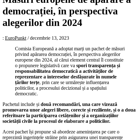
democrației, în perspectiva
alegerilor din 2024
:
EuroPunkt
/
decembrie 13, 2023
Comisia Europeană a adoptat marți un pachet de măsuri
privind apărarea democrației, în perspectiva alegerilor
europene din 2024, al cărui element central îl constituie
o propunere legislativă care va
spori transparența și
responsabilitatea democratică a activităților de
reprezentare a intereselor desfășurate în numele
țărilor terțe
, prin care se urmărește influențarea
politicilor, a procesului decizional și a spațiului
democratic.
Pachetul include și
două recomandări, una care vizează
promovarea unor alegeri libere, corecte și reziliente, și o a doua
referitoare la participarea cetățenilor și a organizațiilor
societății civile la procesul de elaborare a politicilor.
Acest pachet își propune să abordeze amenințarea pe care o
reprezintă ingerințele străine prin asigurarea unei transparențe