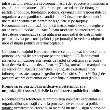
infrastructurii electorale și propune măsuri de reducere la minimum a
riscurilor de imixtiune a țărilor terțe prin acordarea de finanțare
partidelor politice, fundațiilor politice, organizațiilor responsabile cu
organizarea campaniilor și candidaților. O dezbatere democratică
liberă și echitabilă este bazată pe legalitate și pe fairplay.
Recomandarea subliniază faptul că instrumentele de supraveghere
nu ar trebui niciodată utilizate într-un mod care să interfereze cu
dezbaterea democratică și că utilizarea unor astfel de instrumente
pentru a-i viza pe actorii politici și pe jurnaliști în vederea obținerii
unor câștiguri politice este inacceptabilă.
Conform sondajului
Eurobarometru
recent, publicat la 6 decembrie,
principala sursă de preocupare pentru cetățenii UE în contextul
alegerilor din Europa este legată de faptul că cetățenii și-ar putea
baza decizia de vot pe dezinformare (78 %), urmată de manipularea
alegerilor prin atacuri cibernetice (72 %), de exercitarea unei
influențe mascate asupra alegerilor de către țări străine (70 %) și de
presiuni asupra cetățenilor de a vota într-un anumit mod (65 %).
Promovarea participării incluzive a cetățenilor și a
organizațiilor societății civile la elaborarea politicilor publice
Recomandarea referitoare la promovarea implicării cetățenilor și a
organizațiilor societății civile la procesele de elaborare a politicilor
publice
urmărește să creeze și să mențină un mediu sigur și propice