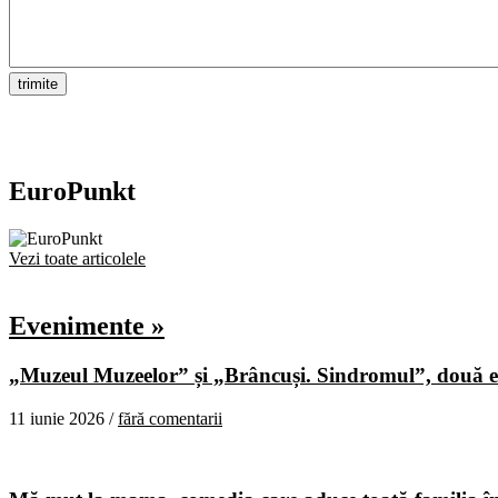
EuroPunkt
Vezi toate articolele
Evenimente »
„Muzeul Muzeelor” și „Brâncuși. Sindromul”, două ex
11 iunie 2026 /
fără comentarii