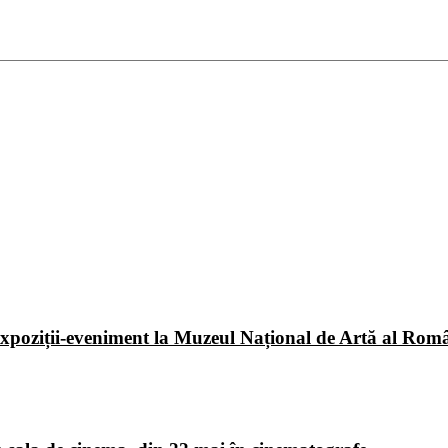
poziții-eveniment la Muzeul Național de Artă al Româ