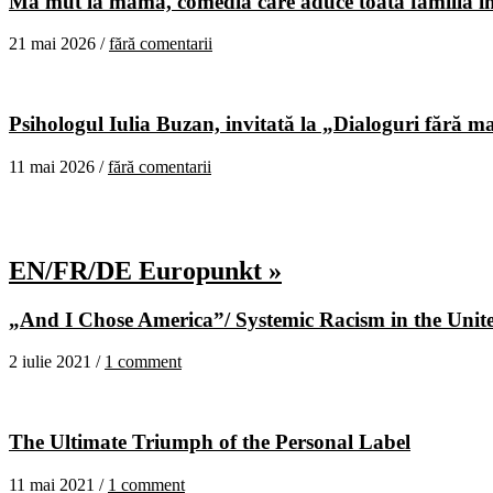
Mă mut la mama, comedia care aduce toată familia în
21 mai 2026 /
fără comentarii
Psihologul Iulia Buzan, invitată la „Dialoguri fără m
11 mai 2026 /
fără comentarii
EN/FR/DE Europunkt »
„And I Chose America”/ Systemic Racism in the United
2 iulie 2021 /
1 comment
The Ultimate Triumph of the Personal Label
11 mai 2021 /
1 comment