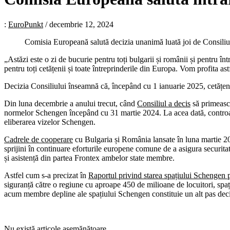
:
EuroPunkt
/
decembrie 12, 2024
Comisia Europeană salută decizia unanimă luată joi de Consiliul 
„Astăzi este o zi de bucurie pentru toți bulgarii și românii și pentru 
pentru toți cetățenii și toate întreprinderile din Europa. Vom profita 
Decizia Consiliului înseamnă că, începând cu 1 ianuarie 2025, cetățenii 
Din luna decembrie a anului trecut, când
Consiliul a decis
să primească
normelor Schengen începând cu 31 martie 2024. La acea dată, controalel
eliberarea vizelor Schengen.
Cadrele de cooperare
cu Bulgaria și România lansate în luna martie 20
sprijini în continuare eforturile europene comune de a asigura securita
și asistență din partea Frontex ambelor state membre.
Astfel cum s-a precizat în
Raportul privind starea spațiului Schengen
siguranță către o regiune cu aproape 450 de milioane de locuitori, spa
acum membre depline ale spațiului Schengen constituie un alt pas decis
Nu există articole asemănătoare.