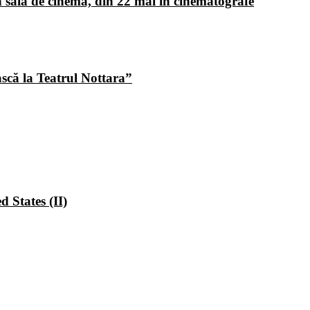
 sala de cinema, din 22 mai în cinematografe
ască la Teatrul Nottara”
 States (II)