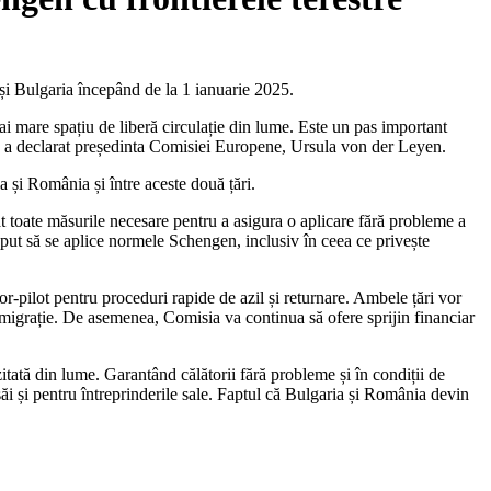
și Bulgaria începând de la 1 ianuarie 2025.
ai mare spațiu de liberă circulație din lume. Este un pas important
e”, a declarat președinta Comisiei Europene, Ursula von der Leyen.
a și România și între aceste două țări.
toate măsurile necesare pentru a asigura o aplicare fără probleme a
eput să se aplice normele Schengen, inclusiv în ceea ce privește
-pilot pentru proceduri rapide de azil și returnare. Ambele țări vor
e migrație. De asemenea, Comisia va continua să ofere sprijin financiar
itată din lume. Garantând călătorii fără probleme și în condiții de
i și pentru întreprinderile sale. Faptul că Bulgaria și România devin