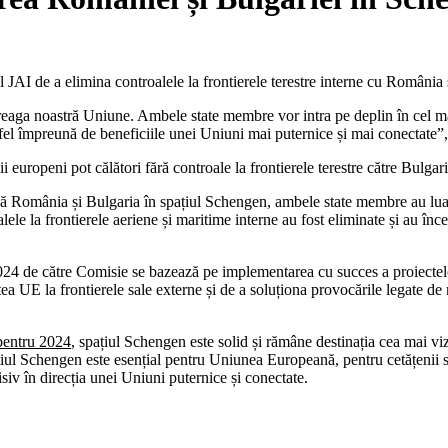
JAI de a elimina controalele la frontierele terestre interne cu România 
întreaga noastră Uniune. Ambele state membre vor intra pe deplin în cel m
astfel împreună de beneficiile unei Uniuni mai puternice și mai conectat
europeni pot călători fără controale la frontierele terestre către Bulgari
 România și Bulgaria în spațiul Schengen, ambele state membre au luat 
e la frontierele aeriene și maritime interne au fost eliminate și au înc
24 de către Comisie se bazează pe implementarea cu succes a proiectelor
tea UE la frontierele sale externe și de a soluționa provocările legate d
 pentru 2024
, spațiul Schengen este solid și rămâne destinația cea mai viz
țiul Schengen este esențial pentru Uniunea Europeană, pentru cetățenii să
iv în direcția unei Uniuni puternice și conectate.