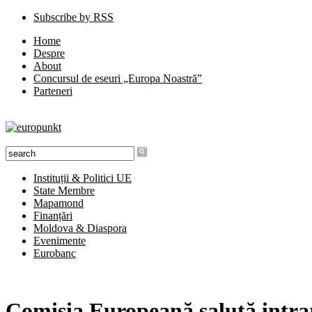
Subscribe by RSS
Home
Despre
About
Concursul de eseuri „Europa Noastră”
Parteneri
Instituții & Politici UE
State Membre
Mapamond
Finanțări
Moldova & Diaspora
Evenimente
Eurobanc
Comisia Europeană salută intrar