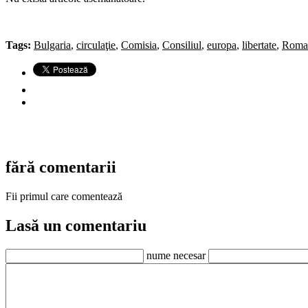
Tags:
Bulgaria
,
circulaţie
,
Comisia
,
Consiliul
,
europa
,
libertate
,
Roma
fără comentarii
Fii primul care comentează
Lasă un comentariu
nume necesar