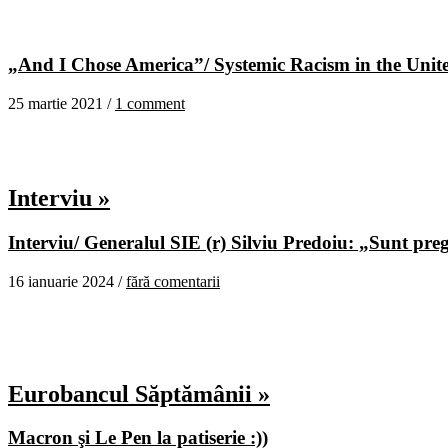
„And I Chose America”/ Systemic Racism in the United
25 martie 2021 /
1 comment
Interviu »
Interviu/ Generalul SIE (r) Silviu Predoiu: „Sunt pregă
16 ianuarie 2024 /
fără comentarii
Eurobancul Săptămânii »
Macron şi Le Pen la patiserie :))