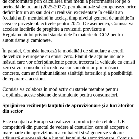
de conformitate prin calcularea unei medii a performanței lor pe o
perioadă de trei ani (2025-2027), permițându-le să compenseze orice
deficit într-un an sau doi cu realizări excedentare în celălalt an
(ceilalți ani), menținând în același timp nivelul general de ambiție în
ceea ce privește obiectivele pentru 2025. De asemenea, Comisia va
accelera lucrările de pregătire a revizuirii prevăzute a
Regulamentului privind standardele în materie de CO2 pentru
autoturisme și camionete.
În paralel, Comisia lucrează la modalități de stimulare a cererii
de vehicule europene cu emisii zero
.
Planul de acțiune include
măsuri care vor oferi stimulente pentru trecerea la vehicule cu emisii
zero și vor consolida
încrederea consumatorilor prin măsuri
concrete, cum ar fi îmbunătățirea sănătății bateriilor și a posibilității
de reparare a acestora.
Comisia va colabora în mod activ cu statele membre pentru
a optimiza aceste sisteme de stimulente pentru consumatori.
Sprijinirea rezilienței lanțului de aprovizionare și a lucrătorilor
din sector
Este esențial ca Europa să realizeze o producție de celule a UE
competitivă din punctul de vedere al costurilor, care să acopere o
mare parte din aprovizionarea cu baterii și să genereze valoare
adăugată europeană de-a lungul lanțului de aprovizionare. Comisia