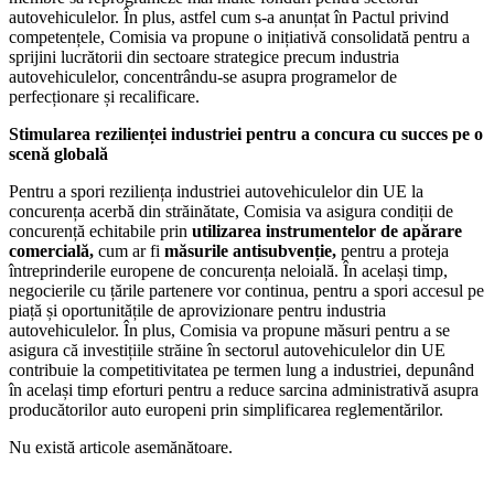
autovehiculelor. În plus, astfel cum s-a anunțat în Pactul privind
competențele, Comisia va propune o inițiativă consolidată pentru a
sprijini lucrătorii din sectoare strategice precum industria
autovehiculelor, concentrându-se asupra programelor de
perfecționare și recalificare.
Stimularea rezilienței industriei pentru a concura cu succes pe o
scenă globală
Pentru a spori reziliența industriei autovehiculelor din UE la
concurența acerbă din străinătate, Comisia va asigura condiții de
concurență echitabile prin
utilizarea instrumentelor de apărare
comercială,
cum ar fi
măsurile antisubvenție,
pentru a proteja
întreprinderile europene de concurența neloială. În același timp,
negocierile cu țările partenere vor continua, pentru a spori accesul pe
piață și oportunitățile de aprovizionare pentru industria
autovehiculelor. În plus, Comisia va propune măsuri pentru a se
asigura că investițiile străine în sectorul autovehiculelor din UE
contribuie la competitivitatea pe termen lung a industriei, depunând
în același timp eforturi pentru a reduce sarcina administrativă asupra
producătorilor auto europeni prin simplificarea reglementărilor.
Nu există articole asemănătoare.