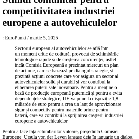
competitivitatea industriei
europene a autovehiculelor
:
EuroPunkt
/
martie 5, 2025
Sectorul european al autovehiculelor se află într-
un moment critic de cotitură, provocat de schimbările
tehnologice rapide și de creșterea concurenței, astfel
încât Comisia Europeană a prezintat miercuri un plan
de acțiune, care se bazează pe dialogul strategic, și
prezintă acțiuni concrete care vor asigura un sector al
autovehiculelor solid și durabil și vor contribui la
eliberarea puterii sale inovatoare. Pentru a menține o
bază de producție europeană puternică și pentru a evita
dependențele strategice, UE va pune la dispoziție 1,8
miliarde de euro pentru a crea un lanț de aprovizionare
sigur și competitiv pentru materiile prime pentru
baterii, care va contribui la sprijinirea creșterii industriei
europene a autovehiculelor.
Pentru a face față schimbărilor viitoare, președinta Comisiei
Europene, Ursula von der Leyen lansase deja în ianuarie un
dialog