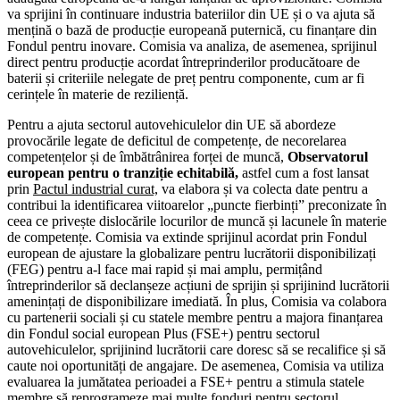
va sprijini în continuare industria bateriilor din UE și o va ajuta să
mențină o bază de producție europeană puternică, cu finanțare din
Fondul pentru inovare. Comisia va analiza, de asemenea, sprijinul
direct pentru producție acordat întreprinderilor producătoare de
baterii și criteriile nelegate de preț pentru componente, cum ar fi
cerințele în materie de reziliență.
Pentru a ajuta sectorul autovehiculelor din UE să abordeze
provocările legate de deficitul de competențe, de necorelarea
competențelor și de îmbătrânirea forței de muncă,
Observatorul
european pentru o tranziție echitabilă,
astfel cum a fost lansat
prin
Pactul industrial curat,
va elabora și va colecta date pentru a
contribui la identificarea viitoarelor „puncte fierbinți” preconizate în
ceea ce privește dislocările locurilor de muncă și lacunele în materie
de competențe. Comisia va extinde sprijinul acordat prin Fondul
european de ajustare la globalizare pentru lucrătorii disponibilizați
(FEG) pentru a-l face mai rapid și mai amplu, permițând
întreprinderilor să declanșeze acțiuni de sprijin și sprijinind lucrătorii
amenințați de disponibilizare imediată. În plus, Comisia va colabora
cu partenerii sociali și cu statele membre pentru a majora finanțarea
din Fondul social european Plus (FSE+) pentru sectorul
autovehiculelor, sprijinind lucrătorii care doresc să se recalifice și să
caute noi oportunități de angajare. De asemenea, Comisia va utiliza
evaluarea la jumătatea perioadei a FSE+ pentru a stimula statele
membre să reprogrameze mai multe fonduri pentru sectorul