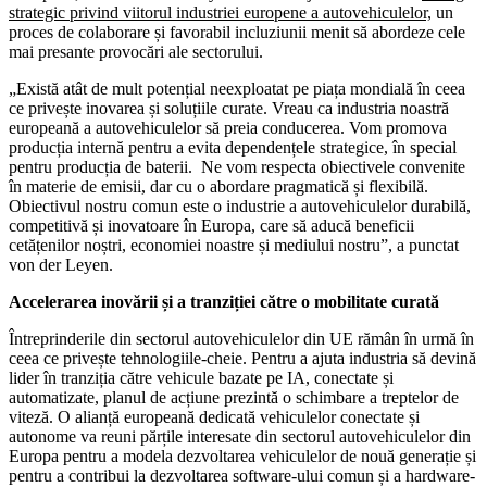
strategic privind viitorul industriei europene a autovehiculelor,
un
proces de colaborare și favorabil incluziunii menit să abordeze cele
mai presante provocări ale sectorului.
„Există atât de mult potențial neexploatat pe piața mondială în ceea
ce privește inovarea și soluțiile curate. Vreau ca industria noastră
europeană a autovehiculelor să preia conducerea. Vom promova
producția internă pentru a evita dependențele strategice, în special
pentru producția de baterii. Ne vom respecta obiectivele convenite
în materie de emisii, dar cu o abordare pragmatică și flexibilă.
Obiectivul nostru comun este o industrie a autovehiculelor durabilă,
competitivă și inovatoare în Europa, care să aducă beneficii
cetățenilor noștri, economiei noastre și mediului nostru”, a punctat
von der Leyen.
Accelerarea inovării și a tranziției către o mobilitate curată
Întreprinderile din sectorul autovehiculelor din UE rămân în urmă în
ceea ce privește tehnologiile-cheie. Pentru a ajuta industria să devină
lider în tranziția către vehicule bazate pe IA, conectate și
automatizate, planul de acțiune prezintă o schimbare a treptelor de
viteză. O alianță europeană dedicată vehiculelor conectate și
autonome va reuni părțile interesate din sectorul autovehiculelor din
Europa pentru a modela dezvoltarea vehiculelor de nouă generație și
pentru a contribui la dezvoltarea software-ului comun și a hardware-