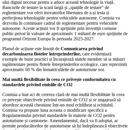
ului digital necesar pentru a aduce această tehnologie la viață.
Bancurile de testare la scară largă și „spațiile de testare” de
reglementare vor oferi inovatorilor libertatea de a-și testa și
perfecționa tehnologiile pentru vehiculele autonome. Comisia va
dezvolta în continuare cadrul de reglementare pentru vehiculele
autonome. Aceste acțiuni vor fi sprijinite prin investiții comune
public-privat în valoare de aproximativ 1 miliard de euro sprijinite de
programul Orizont Europa în perioada 2025-2027.
Planul de acțiune este însoțit de
Comunicarea privind
decarbonizarea flotelor întreprinderilor,
care evidențiază
exemple de bune practici și încurajează statele membre să ia măsuri
suplimentare pentru flotele întreprinderilor ecologice, care reprezintă
aproximativ 60 % din înmatriculările de autoturisme noi.
Mai multă flexibilitate în ceea ce privește conformitatea cu
standardele privind emisiile de CO2
Comisia a luat act de cererea clară de mai multă flexibilitate în ceea
ce privește obiectivele privind emisiile de CO2 și se angajează să
abordeze această chestiune într-un mod echilibrat și echitabil.
Comisia va propune luna aceasta o modificare specifică a
Regulamentului privind standardele în materie de CO2 pentru
autoturisme și camionete. Amendamentul, dacă va fi adoptat, ar
permite producătorilor de autoturisme să își îndeplinească obiectivele