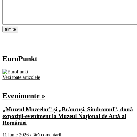
EuroPunkt
Vezi toate articolele
Evenimente »
„Muzeul Muzeelor” și „Brâncuși. Sindromul”, două
expoziții-eveniment la Muzeul Național de Artă al
României
11 iunie 2026 /
fără comentarii