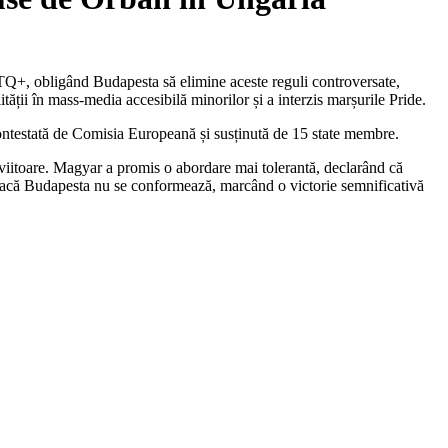
BTQ+, obligând Budapesta să elimine aceste reguli controversate,
ății în mass-media accesibilă minorilor și a interzis marșurile Pride.
 contestată de Comisia Europeană și susținută de 15 state membre.
 viitoare. Magyar a promis o abordare mai tolerantă, declarând că
 dacă Budapesta nu se conformează, marcând o victorie semnificativă