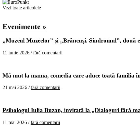
Vezi toate articolele
Evenimente »
„Muzeul Muzeelor” și „Brâncuși. Sindromul”, două ex
11 iunie 2026 /
fără comentarii
Mă mut la mama, comedia care aduce toată familia în
21 mai 2026 /
fără comentarii
Psihologul Iulia Buzan, invitată la „Dialoguri fără m
11 mai 2026 /
fără comentarii