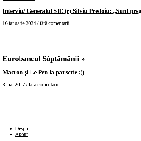
Interviu/ Generalul SIE (r) Silviu Predoiu: „Sunt pregă
16 ianuarie 2024 /
fără comentarii
Eurobancul Săptămânii »
Macron şi Le Pen la patiserie :))
8 mai 2017 /
fără comentarii
Despre
About