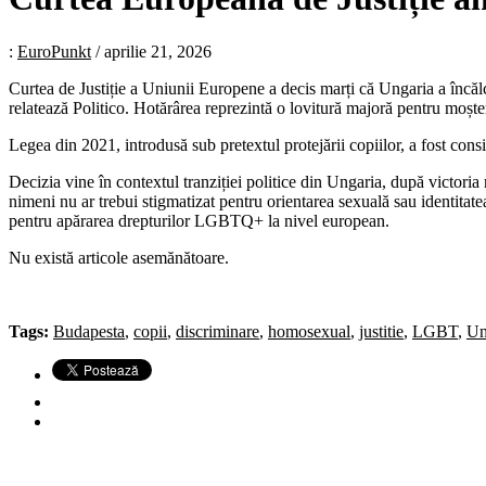
:
EuroPunkt
/
aprilie 21, 2026
Curtea de Justiție a Uniunii Europene a decis marți că Ungaria a încăl
relatează Politico. Hotărârea reprezintă o lovitură majoră pentru moște
Legea din 2021, introdusă sub pretextul protejării copiilor, a fost con
Decizia vine în contextul tranziției politice din Ungaria, după victor
nimeni nu ar trebui stigmatizat pentru orientarea sexuală sau identi
pentru apărarea drepturilor LGBTQ+ la nivel european.
Nu există articole asemănătoare.
Tags:
Budapesta
,
copii
,
discriminare
,
homosexual
,
justitie
,
LGBT
,
Un