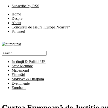
Subscribe by RSS
Home
Despre
About
Concursul de eseuri „Europa Noastră”
Parteneri
Instituții & Politici UE
State Membre
Mapamond
Finanțări
Moldova & Diaspora
Evenimente
Eurobanc
Curtea Europeană de Justiție a