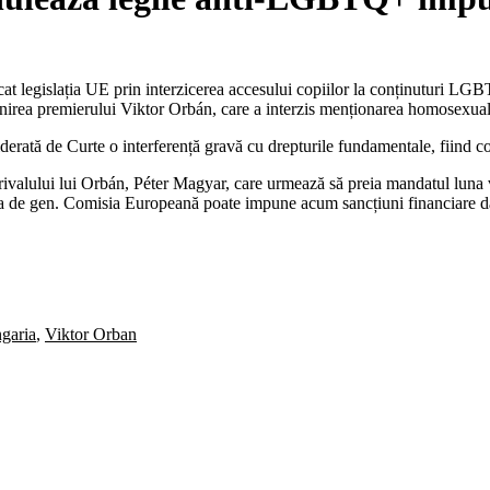
cat legislația UE prin interzicerea accesului copiilor la conținuturi LG
nirea premierului Viktor Orbán, care a interzis menționarea homosexualit
siderată de Curte o interferență gravă cu drepturile fundamentale, fiind
ia rivalului lui Orbán, Péter Magyar, care urmează să preia mandatul luna
tatea de gen. Comisia Europeană poate impune acum sancțiuni financiare
garia
,
Viktor Orban