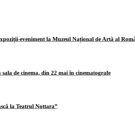
poziții-eveniment la Muzeul Național de Artă al Româ
 sala de cinema, din 22 mai în cinematografe
ască la Teatrul Nottara”